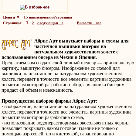
В избранное
Цена▲▼ 15 наименований/страница
1
Страницы:
2
следующая >
Вывести все
Абрис Арт выпускает наборы и схемы для
частичной вышивки бисером на
натуральном художественном холсте с
использованием бисера из Чехии и Японии.
Предлагаем вам создать свой личный шедевр — оригинальную
картину, вышитую бисером. Изображение со схемой для
вышивки, напечатанное на натуральном художественном
холсте, передает в точности все элементы картины художника,
по мотивам которой разработан набор, а вышивка бисером
придаст ей объем и изысканность.
Преимущества наборов фирмы Абрис Арт:
› изображение, напечатанное на натуральном художественном
холсте, передает в точности все элементы картины художника,
по мотивам которой разработана схема,
› использование водонерастворимых экосольвентных чернил
позволяет покрывать лаком готовое изделие не только с
помощью аэрозолей, но и кисточкой, гарантированно