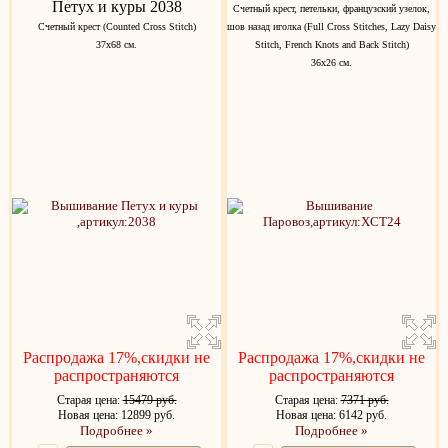
Петух и куры 2038
Счетный крест, петельки, французский узелок,
Счетный крест (Counted Cross Stitch)
шов назад иголка (Full Cross Stitches, Lazy Daisy
37х68 см.
Stitch, French Knots and Back Stitch)
36х26 см.
Распродажа 17%,скидки не
Распродажа 17%,скидки не
распространяются
распространяются
Старая цена:
15479 руб.
Старая цена:
7371 руб.
Новая цена: 12899 руб.
Новая цена: 6142 руб.
Подробнее »
Подробнее »