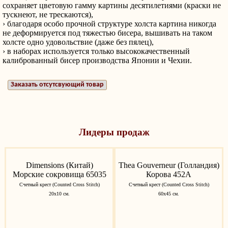
сохраняет цветовую гамму картины десятилетиями (краски не
тускнеют, не трескаются),
› благодаря особо прочной структуре холста картина никогда
не деформируется под тяжестью бисера, вышивать на таком
холсте одно удовольствие (даже без пялец),
› в наборах используется только высококачественный
калиброванный бисер производства Японии и Чехии.
Заказать отсутсвующий товар
Лидеры продаж
Dimensions (Китай)
Thea Gouverneur (Голландия)
Морские сокровища 65035
Корова 452A
Счетный крест (Counted Cross Stitch)
Счетный крест (Counted Cross Stitch)
20х10 см.
60х45 см.