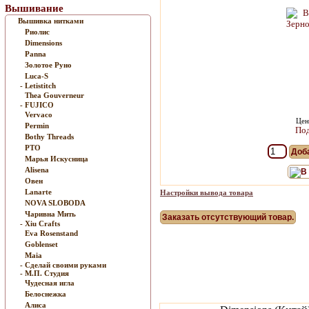
Вышивание
Вышивка нитками
Риолис
Dimensions
Panna
Золотое Руно
Luca-S
- Letistitch
Thea Gouverneur
- FUJICO
Vervaco
Цен
Permin
Под
Bothy Threads
РТО
Доба
Марья Искусница
Alisena
В
Овен
Lanarte
Настройки вывода товара
NOVA SLOBODA
Чаривна Мить
Заказать отсутствующий товар.
- Xiu Crafts
Eva Rosenstand
Goblenset
Maia
- Сделай своими руками
- М.П. Студия
Чудесная игла
Белоснежка
Алиса