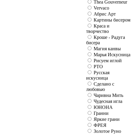
Thea Gouverneur
Vervaco
Абрис Арт
Картины бисером
Краса и
творчество
Кроше - Радуга
бисера
Магия канвы
Марья Искусница
Рисуем иглой
РТО
Русская
искусница
Сделано с
любовью
Чаривна Мить
Чудесная игла
ЮНОНА
Гранни
Яркие грани
ФРЕЯ
Золотое Руно