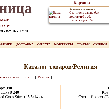
ница
Корзина
Товаров в корзине:
0
Стоимость заказа без
доставки
0
руб.
4-62-81
Ваша скидка
0
%
3-05-87
 - вс: 16 - 17:30
ОВИНКИ
ДОСТАВКА
ОПЛАТА
КОНТАКТЫ
СТАТЬИ
СКИДКИ
Каталог товаров/Религия
|
|
|
ивка нитками
Кларт
Религия
арт (РФ)
вушка 8-248
Кру
d Cross Stitch) 15.5х14 см.
Счетный крест (Cou