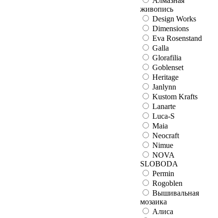
Алмазная
живопись
Design Works
Dimensions
Eva Rosenstand
Galla
Glorafilia
Goblenset
Heritage
Janlynn
Kustom Krafts
Lanarte
Luca-S
Maia
Neocraft
Nimue
NOVA
SLOBODA
Permin
Rogoblen
Вышивальная
мозаика
Алиса