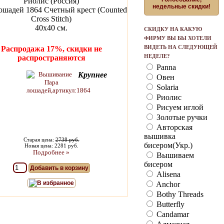
Риолис (Россия)
недельные скидки!
ошадей 1864 Счетный крест (Counted
Cross Stitch)
40х40 см.
СКИДКУ НА КАКУЮ
ФИРМУ ВЫ БЫ ХОТЕЛИ
ВИДЕТЬ НА СЛЕДУЮЩЕЙ
Распродажа 17%, скидки не
НЕДЕЛЕ?
распространяются
Panna
Крупнее
Овен
Solaria
Риолис
Рисуем иглой
Золотые ручки
Авторская
вышивка
Старая цена:
2738 руб.
бисером(Укр.)
Новая цена: 2281 руб.
Подробнее »
Вышиваем
бисером
Добавить в корзину
Alisena
В избранное
Anchor
Bothy Threads
Butterfly
Candamar