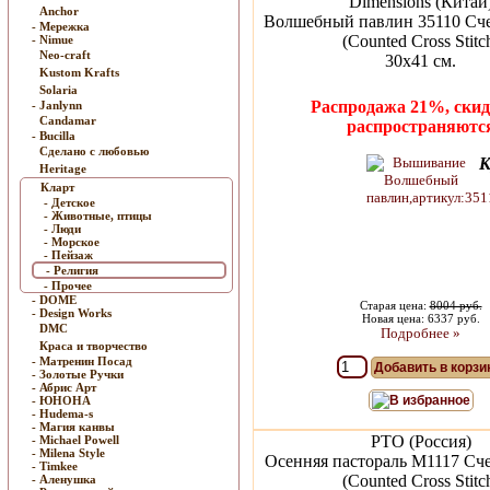
Dimensions (Китай
Anchor
Волшебный павлин 35110 Сч
- Мережка
(Counted Cross Stitc
- Nimue
Neo-craft
30x41 см.
Kustom Krafts
Solaria
Распродажа 21%, скид
- Janlynn
Candamar
распространяютс
- Bucilla
Сделано с любовью
К
Heritage
Кларт
- Детское
- Животные, птицы
- Люди
- Морское
- Пейзаж
- Религия
- Прочее
- DOME
Старая цена:
8004 руб.
- Design Works
Новая цена: 6337 руб.
DMC
Подробнее »
Краса и творчество
- Матренин Посад
Добавить в корзи
- Золотые Ручки
- Абрис Арт
В избранное
- ЮНОНА
- Hudema-s
- Магия канвы
РТО (Россия)
- Michael Powell
- Milena Style
Осенняя пастораль M1117 Сч
- Timkee
(Counted Cross Stitc
- Аленушка