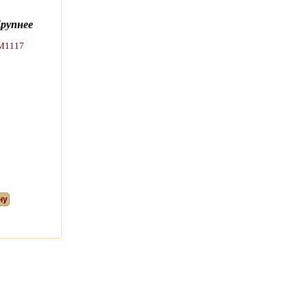
рупнее
ну