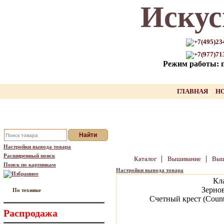
Искус
Только для Вас промокод на
скидку нашего товара!!
+7(495)23
+7(977)71
оставьте свой Email, мы вышлем Вам
Режим работы: пн
промокод
Ваш Email:
ГЛАВНАЯ
Н
Отправить
Настройки вывода товара
Расширенный поиск
|
|
Каталог
Вышивание
Выш
Поиск по картинкам
Настройки вывода товара
Избранное
Кл
Зерно
По технике
Счетный крест (Counte
Распродажа