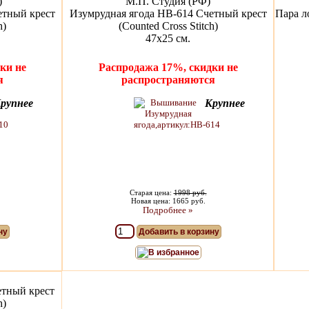
)
М.П. Студия (РФ)
етный крест
Изумрудная ягода НВ-614 Счетный крест
Пара л
h)
(Counted Cross Stitch)
47х25 см.
ки не
Распродажа 17%, скидки не
я
распространяются
рупнее
Крупнее
Старая цена:
1998 руб.
Новая цена: 1665 руб.
Подробнее »
ну
Добавить в корзину
В избранное
етный крест
h)