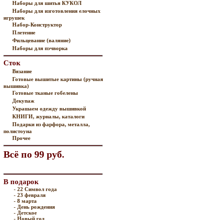
Наборы для шитья КУКОЛ
Наборы для изготовления елочных
игрушек
Набор-Конструктор
Плетение
Фильцевание (валяние)
Наборы для пэчворка
Сток
Вязание
Готовые вышитые картины (ручная
вышивка)
Готовые тканые гобелены
Декупаж
Украшаем одежду вышивкой
КНИГИ, журналы, каталоги
Подарки из фарфора, металла,
полистоуна
Прочее
Всё по 99 руб.
В подарок
- 22 Символ года
- 23 февраля
- 8 марта
- День рождения
- Детское
- Новый год