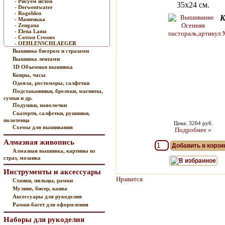
- Рисуем иглой
35х24 см.
- Derwentwater
- Rogoblen
К
- Машенька
- Zengana
- Elena Lamz
- Cotton Crosses
- OEHLENSCHLAEGER
Вышивка бисером и стразами
Вышивка лентами
3D Объемная вышивка
Ковры, часы
Одеяла, ростомеры, салфетки
Подстаканники, брелоки, магниты,
сумки и др.
Подушки, наволочки
Скатерти, салфетки, рушники,
полотенца
Цена: 3264 руб.
Схемы для вышивания
Подробнее »
Алмазная живопись
Добавить в корзи
Алмазная вышивка, картины из
страз, мозаика
В избранное
Инструменты и аксессуары
Нравится
Станки, пяльцы, рамки
Мулине, бисер, канва
Аксессуары для рукоделия
Рамки-багет для оформления
Наборы для рукоделия