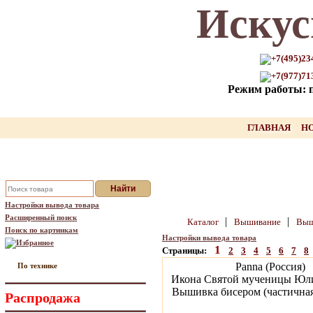
Искус
Только для Вас промокод на
скидку нашего товара!!
+7(495)23
+7(977)71
оставьте свой Email, мы вышлем Вам
Режим работы: пн
промокод
Ваш Email:
ГЛАВНАЯ
Н
Отправить
Настройки вывода товара
Расширенный поиск
|
|
Каталог
Вышивание
Выш
Поиск по картинкам
Настройки вывода товара
Избранное
1
Страницы:
2
3
4
5
6
7
8
Panna (Россия)
По технике
Икона Святой мученицы Юл
Вышивка бисером (частичная)
Распродажа