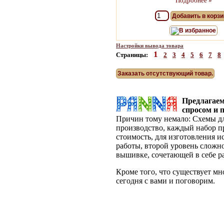
Подробнее »
Добавить в корзи
В избранное
Настройки вывода товара
1
Страницы:
2
3
4
5
6
7
8
Заказать отсутствующий товар.
Предлагае
спросом и 
Причин тому немало: Схемы дл
производство, каждый набор п
стоимость, для изготовления 
работы, второй уровень сложн
вышивке, сочетающей в себе р
Кроме того, что существует м
сегодня с вами и поговорим.