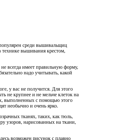
популярен среди вышивальщиц
 в технике вышивания крестом,
н не всегда имеет правильную форму,
язательно надо учитывать, какой
е, у вас не получится. Для этого
ть не крупнее и не мельче клеток на
нах, выполненных с помощью этого
ят необычно и очень ярко.
зрачных тканях, таких, как тюль,
ру узоров, нарисованных на ткани,
здесь возможен рисунок с плавно