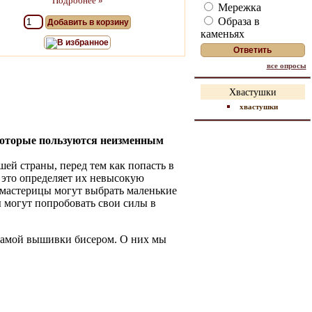
Подробнее »
Мережка
Образа в
Добавить в корзину
каменьях
В избранное
все опросы
Хвастушки
хвастушки
оторые пользуются неизменным
й страны, перед тем как попасть в
 это определяет их невысокую
 мастерицы могут выбрать маленькие
 могут попробовать свои силы в
 самой вышивки бисером. О них мы