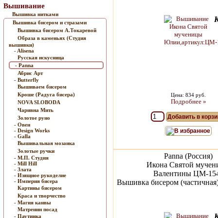
Вышивание
Вышивка нитками
Вышивка бисером и стразами
Вышивка бисером А.Токаревой
Образа в каменьях (Студия
вышивки)
- Alisena
Русская искусница
- Panna
Абрис Арт
- Butterfly
Вышиваем бисером
Кроше (Радуга бисера)
Цена: 834 руб.
Подробнее »
NOVA SLOBODA
Чаривна Мить
Добавить в корзи
Золотое руно
- Овен
- Design Works
В избранное
- Galla
Вышивальная мозаика
Золотые ручки
Panna (Россия)
- М.П. Студия
- Mill Hill
Икона Святой муче
- Злата
Валентины ЦМ-15
- Изящное рукоделие
- Империя бисера
Вышивка бисером (частичная) 
Картины бисером
Краса и творчество
- Магия канвы
Матренин посад
- Паутинка