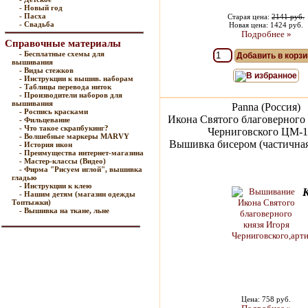
- Новый год
- Пасха
Старая цена:
2141 руб.
- Свадьба
Новая цена: 1424 руб.
Подробнее »
Справочные материалы
- Бесплатные схемы для
Добавить в корзи
вышивания
- Виды стежков
В избранное
- Инструкции к вышив. наборам
- Таблицы перевода ниток
- Производители наборов для
вышивания
Panna (Россия)
- Роспись красками
Икона Святого благоверного 
- Фильцевание
- Что такое скрапбукинг?
Черниговского ЦМ-1
- Волшебные маркеры MARVY
Вышивка бисером (частичная)
- История икон
- Преимущества интернет-магазина
- Мастер-классы (Видео)
- Фирма "Рисуем иглой", вышивка
гладью
- Инструкции к клею
- Нашим детям (магазин одежды
Топтыжки)
- Вышивка на ткане, льне
Цена: 758 руб.