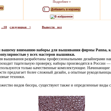
Подробнее »
ну
Добавить в корзину
В избранное
...10
следующая >
Вывести все
м вашему вниманию наборы для вышивания фирмы Panna, к
популярностью у всех мастеров вышивки.
я вышивания разработаны профессиональными дизайнерами наше
роходит тщательную проверку, наборы производятся в России —
используются только качественные комплектующие. Начинающие
ости предлагает более сложный дизайн, а опытные рукодельницы
азные техники.
ножество видов бисера, существуют также и определенные виды