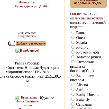
недельные скидки!
СКИДКУ НА КАКУЮ
ФИРМУ ВЫ БЫ ХОТЕЛИ
ВИДЕТЬ НА СЛЕДУЮЩЕЙ
НЕДЕЛЕ?
Panna
Цена: 2042 руб.
Подробнее »
Овен
Solaria
Добавить в корзину
Риолис
В избранное
Рисуем иглой
Золотые ручки
Авторская
Panna (Россия)
вышивка
она Святителя Николая Чудотворца
бисером(Укр.)
Мирликийского ЦМ-1818
Вышиваем
ивка бисером (частичная) 25,5х30,5
бисером
см.
Alisena
Anchor
Bothy Threads
Крупнее
Butterfly
Candamar