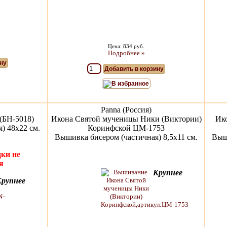
Цена: 834 руб.
Подробнее »
ну
Добавить в корзину
В избранное
Panna (Россия)
(БН-5018)
Икона Святой мученицы Ники (Виктории)
Ико
) 48х22 см.
Коринфской ЦМ-1753
Вышивка бисером (частичная) 8,5х11 см.
Выши
ки не
я
Крупнее
Крупнее