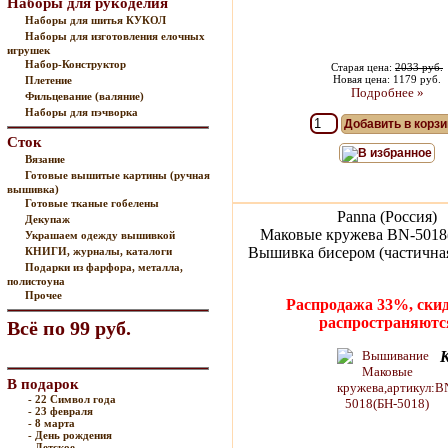
Наборы для рукоделия
Наборы для шитья КУКОЛ
Наборы для изготовления елочных
игрушек
Набор-Конструктор
Старая цена:
2033 руб.
Новая цена: 1179 руб.
Плетение
Подробнее »
Фильцевание (валяние)
Наборы для пэчворка
Добавить в корзи
Сток
В избранное
Вязание
Готовые вышитые картины (ручная
вышивка)
Готовые тканые гобелены
Panna (Россия)
Декупаж
Маковые кружева BN-5018
Украшаем одежду вышивкой
Вышивка бисером (частичная
КНИГИ, журналы, каталоги
Подарки из фарфора, металла,
полистоуна
Прочее
Распродажа 33%, скид
распространяютс
Всё по 99 руб.
В подарок
- 22 Символ года
- 23 февраля
- 8 марта
- День рождения
- Детское