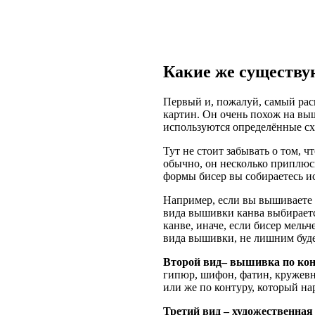
Какие же существ
Первый и, пожалуй, самый ра
картин. Он очень похож на выш
используются определённые сх
Тут не стоит забывать о том, ч
обычно, он несколько приплюс
формы бисер вы собираетесь и
Например, если вы вышиваете к
вида вышивки канва выбирается
канве, иначе, если бисер мель
вида вышивки, не лишним буде
Второй вид– вышивка по кон
гипюр, шифон, фатин, кружевн
или же по контуру, который на
Третий вид – художественна