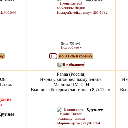
Цена: 758 руб.
Подробнее »
ну
Добавить в корзину
В избранное
Panna (Россия)
028
Икона Святой великомученицы
Ик
,5 см.
Марины ЦМ-1504
Вышивка бисером (частичная) 8,7х11 см.
Выш
ки не
я
Крупнее
Крупнее