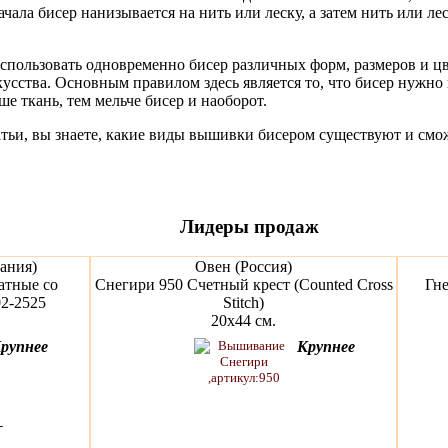
чала бисер нанизывается на нить или леску, а затем нить или л
пользовать одновременно бисер различных форм, размеров и цве
сства. Основным правилом здесь является то, что бисер нужно 
е ткань, тем мельче бисер и наоборот.
атьи, вы знаете, какие виды вышивки бисером существуют и смо
Лидеры продаж
ания)
Овен (Россия)
атные со
Снегири 950 Счетный крест (Counted Cross
Гне
2-2525
Stitch)
20х44 см.
рупнее
Крупнее