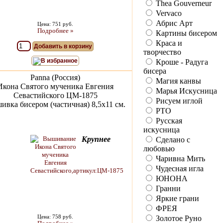
Thea Gouverneur
Vervaco
Абрис Арт
Цена: 751 руб.
Подробнее »
Картины бисером
Краса и
Добавить в корзину
творчество
В избранное
Кроше - Радуга
бисера
Panna (Россия)
Магия канвы
Икона Святого мученика Евгения
Марья Искусница
Севастийского ЦМ-1875
Рисуем иглой
вка бисером (частичная) 8,5х11 см.
РТО
Русская
искусница
Крупнее
Сделано с
любовью
Чаривна Мить
Чудесная игла
ЮНОНА
Гранни
Яркие грани
ФРЕЯ
Цена: 758 руб.
Золотое Руно