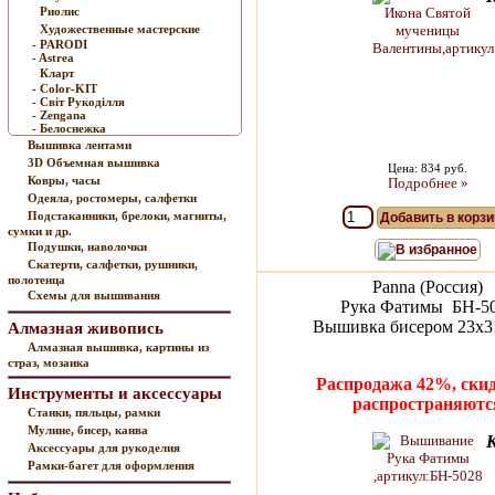
Риолис
Художественные мастерские
- PARODI
- Astrea
Кларт
- Color-KIT
- Cвiт Рукодiлля
- Zengana
- Белоснежка
Вышивка лентами
3D Объемная вышивка
Цена: 834 руб.
Ковры, часы
Подробнее »
Одеяла, ростомеры, салфетки
Подстаканники, брелоки, магниты,
Добавить в корзи
сумки и др.
Подушки, наволочки
В избранное
Скатерти, салфетки, рушники,
полотенца
Panna (Россия)
Схемы для вышивания
Рука Фатимы БН-5
Вышивка бисером 23х31
Алмазная живопись
Алмазная вышивка, картины из
страз, мозаика
Распродажа 42%, скид
Инструменты и аксессуары
распространяютс
Станки, пяльцы, рамки
Мулине, бисер, канва
Аксессуары для рукоделия
Рамки-багет для оформления