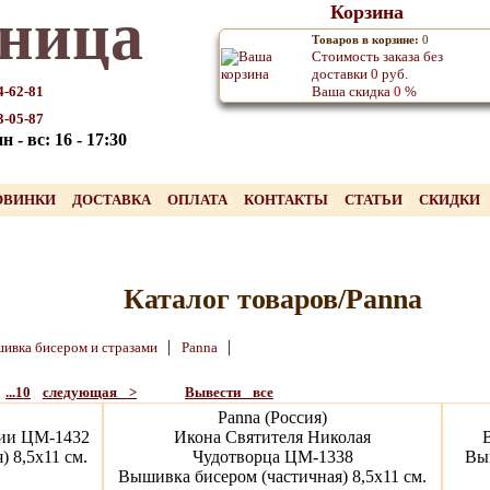
ница
Корзина
Товаров в корзине:
0
Стоимость заказа без
доставки
0
руб.
4-62-81
Ваша скидка
0
%
3-05-87
 - вс: 16 - 17:30
ОВИНКИ
ДОСТАВКА
ОПЛАТА
КОНТАКТЫ
СТАТЬИ
СКИДКИ
Каталог товаров/Panna
|
|
ивка бисером и стразами
Panna
...10
следующая >
Вывести все
Panna (Россия)
ии ЦМ-1432
Икона Святителя Николая
 8,5х11 см.
Чудотворца ЦМ-1338
Выш
Вышивка бисером (частичная) 8,5х11 см.