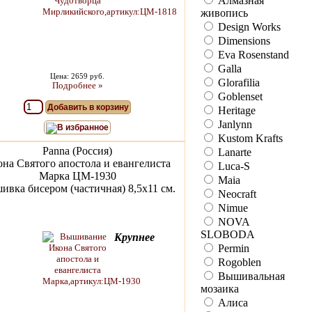
Алмазная
живопись
Design Works
Dimensions
Eva Rosenstand
Galla
Цена: 2659 руб.
Glorafilia
Подробнее »
Goblenset
Добавить в корзину
Heritage
Janlynn
В избранное
Kustom Krafts
Panna (Россия)
Lanarte
на Святого апостола и евангелиста
Luca-S
Марка ЦМ-1930
Maia
вка бисером (частичная) 8,5х11 см.
Neocraft
Nimue
NOVA
SLOBODA
Крупнее
Permin
Rogoblen
Вышивальная
мозаика
Алиса