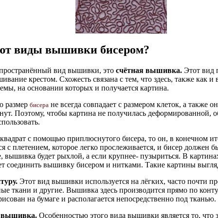
уют виды вышивки бисером?
спространённый вид вышивки, это
счётная вышивка.
Этот вид 
ивание крестом. Схожесть связана с тем, что здесь, также как и
емы, на основании которых и получается картина.
то размер
не всегда совпадает с размером клеток, а также о
бисера
нут. Поэтому, чтобы картина не получилась деформированной, об
спользовать.
вадрат с помощью приплюснутого бисера, то он, в конечном итог
 с плетением, которое легко прослеживается, и бисер должен бы
че, вышивка будет рыхлой, а если крупнее- пузыриться. В карти
т соединить вышивку бисером и нитками. Такие картины выгляд
туру.
Этот вид вышивки используется на лёгких, часто почти про
ые ткани и другие. Вышивка здесь производится прямо по конту
рисован на бумаге и располагается непосредственно под тканью.
я вышивка.
Особенностью этого вида вышивки является то, что 