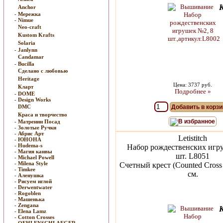
Anchor
- Мережка
- Nimue
Neo-craft
Kustom Krafts
Solaria
- Janlynn
Candamar
- Bucilla
Сделано с любовью
Heritage
Цена: 3737 руб.
Кларт
Подробнее »
- DOME
- Design Works
DMC
Добавить в корзи
Краса и творчество
В избранное
- Матренин Посад
- Золотые Ручки
- Абрис Арт
Letistitch
- ЮНОНА
- Hudema-s
Набор рождественских игр
- Магия канвы
шт. L8051
- Michael Powell
- Milena Style
Счетный крест (Counted Cross 
- Timkee
см.
- Аленушка
- Рисуем иглой
- Derwentwater
- Rogoblen
- Машенька
- Zengana
- Elena Lamz
- Cotton Crosses