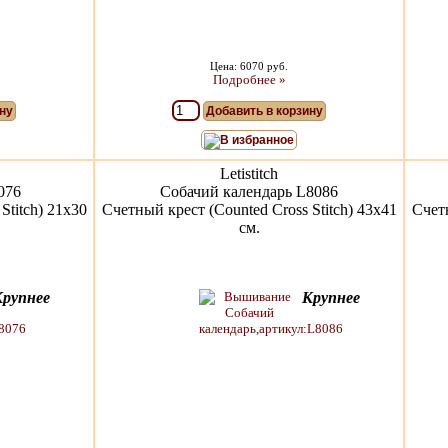
Цена: 6070 руб.
Подробнее »
ну
Добавить в корзину
В избранное
Letistitch
076
Собачий календарь L8086
Stitch) 21x30
Счетный крест (Counted Cross Stitch) 43x41
Счетн
см.
Крупнее
Крупнее