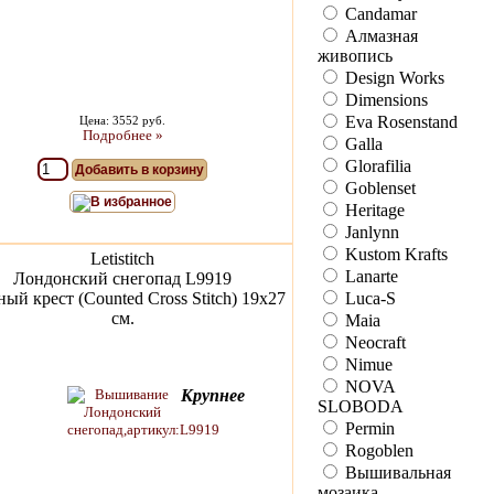
Candamar
Алмазная
живопись
Design Works
Dimensions
Eva Rosenstand
Цена: 3552 руб.
Подробнее »
Galla
Glorafilia
Добавить в корзину
Goblenset
В избранное
Heritage
Janlynn
Kustom Krafts
Letistitch
Lanarte
Лондонский снегопад L9919
ый крест (Counted Cross Stitch) 19x27
Luca-S
см.
Maia
Neocraft
Nimue
NOVA
Крупнее
SLOBODA
Permin
Rogoblen
Вышивальная
мозаика