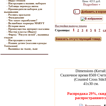
- Виды стежков
Цена: 4211 руб.
- Инструкции к вышив. наборам
Подробнее »
- Таблицы перевода ниток
- Производители наборов для
Добавить в корзи
вышивания
- Роспись красками
- Фильцевание
В избранное
- Что такое скрапбукинг?
- Волшебные маркеры MARVY
Настройки вывода товара
- История икон
- Преимущества интернет-магазина
1
Страницы:
2
3
4
5
6
7
с
- Мастер-классы (Видео)
- Фирма "Рисуем иглой", вышивка
гладью
Заказать отсутствующий товар.
- Инструкции к клею
- Нашим детям (магазин одежды
Топтыжки)
- Вышивка на ткане, льне
Dimensions (Китай
Сказочное время 8569 Счет
(Counted Cross Stitc
41х30 см.
Распродажа 29%, скид
распространяютс
К