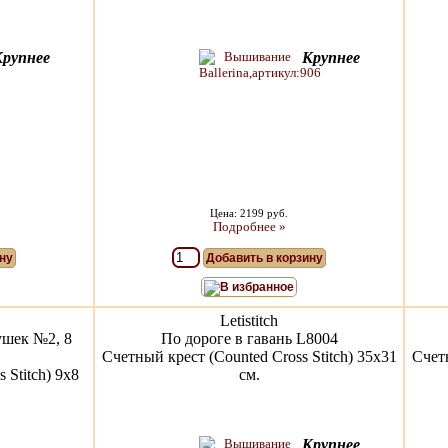
Крупнее
Крупнее
Цена: 2199 руб.
Подробнее »
ну
Добавить в корзину
В избранное
Letistitch
ушек №2, 8
По дороге в гавань L8004
Счетный крест (Counted Cross Stitch) 35х31
Счетн
 Stitch) 9х8
см.
Крупнее