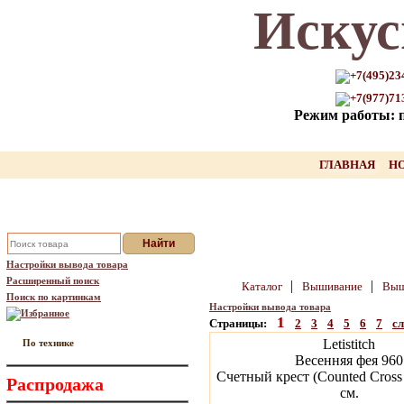
Искус
Только для Вас промокод на
скидку нашего товара!!
+7(495)23
+7(977)71
оставьте свой Email, мы вышлем Вам
Режим работы: пн
промокод
Ваш Email:
ГЛАВНАЯ
Н
Отправить
Настройки вывода товара
Расширенный поиск
|
|
Каталог
Вышивание
Выш
Поиск по картинкам
Настройки вывода товара
Избранное
1
Страницы:
2
3
4
5
6
7
с
Letistitch
По технике
Весенняя фея 960
Счетный крест (Counted Cross 
Распродажа
см.