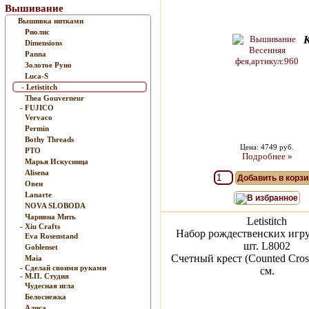
Вышивание
Вышивка нитками
Риолис
Dimensions
Panna
Золотое Руно
Luca-S
- Letistitch
Thea Gouverneur
- FUJICO
Vervaco
Permin
Bothy Threads
Цена: 4749 руб.
РТО
Подробнее »
Марья Искусница
Alisena
Добавить в корзи
Овен
Lanarte
В избранное
NOVA SLOBODA
Чаривна Мить
Letistitch
- Xiu Crafts
Набор рождественских игр
Eva Rosenstand
шт. L8002
Goblenset
Счетный крест (Counted Cross
Maia
- Сделай своими руками
см.
- М.П. Студия
Чудесная игла
Белоснежка
Алиса