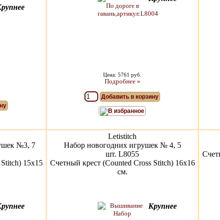
Крупнее
Цена: 5761 руб.
Подробнее »
Добавить в корзину
ну
В избранное
Letistitch
ушек №3, 7
Набор новогодних игрушек № 4, 5
шт. L8055
Счетн
Stitch) 15x15
Счетный крест (Counted Cross Stitch) 16x16
см.
Крупнее
Крупнее