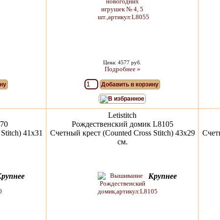
Цена: 4577 руб.
Подробнее »
ну
Добавить в корзину
В избранное
Letistitch
070
Рождественский домик L8105
Stitch) 41x31
Счетный крест (Counted Cross Stitch) 43x29
Счетн
см.
Крупнее
Крупнее