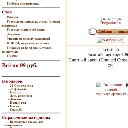
Наборы для пэчворка
Сток
Вязание
Цена: 6277 руб.
Готовые вышитые картины (ручная
Подробнее »
вышивка)
Готовые тканые гобелены
Добавить в корзи
Декупаж
Украшаем одежду вышивкой
В избранное
КНИГИ, журналы, каталоги
Подарки из фарфора, металла,
Letistitch
полистоуна
Зимний таунхаус L8
Прочее
Счетный крест (Counted Cross 
Всё по 99 руб.
см.
В подарок
- 22 Символ года
- 23 февраля
- 8 марта
- День рождения
- Детское
- Новый год
- Пасха
- Свадьба
Справочные материалы
- Бесплатные схемы для
вышивания