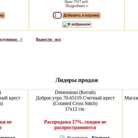
Цена: 7517 руб.
Подробнее »
ну
Добавить в корзину
В избранное
ледующая >
Вывести все
Лидеры продаж
)
Dimensions (Китай)
ный крест
Доброе утро 70-65119 Счетный крест
Магаз
h)
(Counted Cross Stitch)
17х12 см.
ки не
Распродажа 17%, скидки не
я
распространяются
рупнее
Крупнее