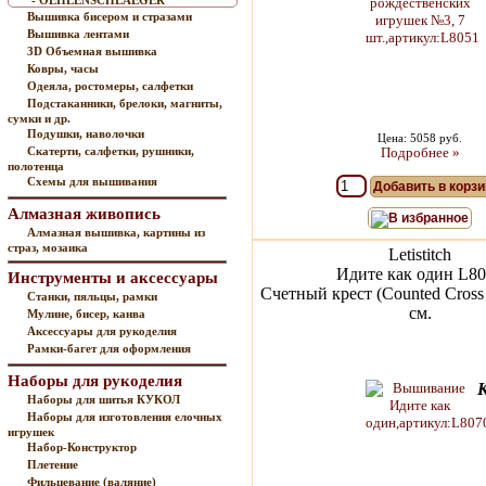
- OEHLENSCHLAEGER
Вышивка бисером и стразами
Вышивка лентами
3D Объемная вышивка
Ковры, часы
Одеяла, ростомеры, салфетки
Подстаканники, брелоки, магниты,
сумки и др.
Подушки, наволочки
Цена: 5058 руб.
Скатерти, салфетки, рушники,
Подробнее »
полотенца
Схемы для вышивания
Добавить в корзи
Алмазная живопись
В избранное
Алмазная вышивка, картины из
страз, мозаика
Letistitch
Идите как один L8
Инструменты и аксессуары
Счетный крест (Counted Cross 
Станки, пяльцы, рамки
см.
Мулине, бисер, канва
Аксессуары для рукоделия
Рамки-багет для оформления
Наборы для рукоделия
Наборы для шитья КУКОЛ
Наборы для изготовления елочных
игрушек
Набор-Конструктор
Плетение
Фильцевание (валяние)