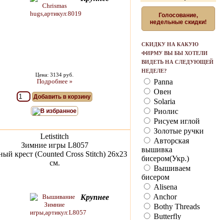
Голосование,
недельные скидки!
СКИДКУ НА КАКУЮ
ФИРМУ ВЫ БЫ ХОТЕЛИ
ВИДЕТЬ НА СЛЕДУЮЩЕЙ
НЕДЕЛЕ?
Цена: 3134 руб.
Подробнее »
Panna
Овен
Добавить в корзину
Solaria
Риолис
В избранное
Рисуем иглой
Золотые ручки
Letistitch
Авторская
Зимние игры L8057
вышивка
ый крест (Counted Cross Stitch) 26x23
бисером(Укр.)
см.
Вышиваем
бисером
Alisena
Anchor
Крупнее
Bothy Threads
Butterfly