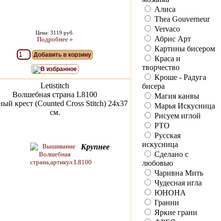
Алиса
Thea Gouverneur
Vervaco
Цена: 3119 руб.
Абрис Арт
Подробнее »
Картины бисером
Добавить в корзину
Краса и
творчество
В избранное
Кроше - Радуга
Letistitch
бисера
Волшебная страна L8100
Магия канвы
ый крест (Counted Cross Stitch) 24x37
Марья Искусница
см.
Рисуем иглой
РТО
Русская
искусница
Крупнее
Сделано с
любовью
Чаривна Мить
Чудесная игла
ЮНОНА
Гранни
Яркие грани