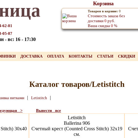
ница
Корзина
Товаров в корзине:
0
Стоимость заказа без
доставки
0
руб.
4-62-81
Ваша скидка
0
%
3-05-87
 - вс: 16 - 17:30
ОВИНКИ
ДОСТАВКА
ОПЛАТА
КОНТАКТЫ
СТАТЬИ
СКИДКИ
Каталог товаров/Letistitch
|
|
ивка нитками
Letistitch
ледующая >
Вывести все
Letistitch
Ballerina 906
Stitch) 30x40
Счетный крест (Counted Cross Stitch) 32х19
Счет
см.