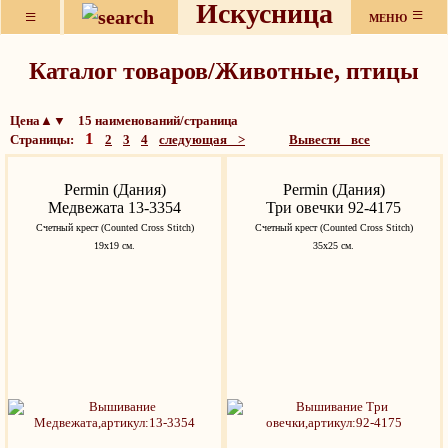
Искусница
≡
≡
МЕНЮ
Каталог товаров/Животные, птицы
Цена▲▼ 15 наименований/страница
1
Страницы:
2
3
4
следующая >
Вывести все
Permin (Дания)
Permin (Дания)
Медвежата 13-3354
Три овечки 92-4175
Счетный крест (Counted Cross Stitch)
Счетный крест (Counted Cross Stitch)
19х19 см.
35x25 см.