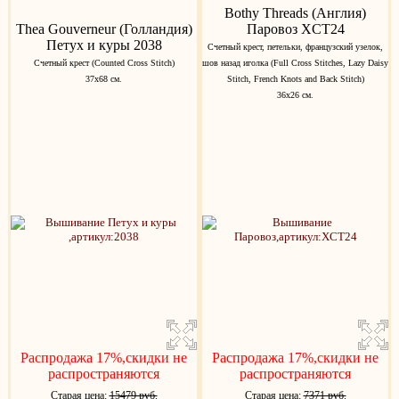
Bothy Threads (Англия)
Thea Gouverneur (Голландия)
Паровоз XCT24
Петух и куры 2038
Счетный крест, петельки, французский узелок,
Счетный крест (Counted Cross Stitch)
шов назад иголка (Full Cross Stitches, Lazy Daisy
37х68 см.
Stitch, French Knots and Back Stitch)
36х26 см.
Распродажа 17%,скидки не
Распродажа 17%,скидки не
распространяются
распространяются
Старая цена:
15479 руб.
Старая цена:
7371 руб.