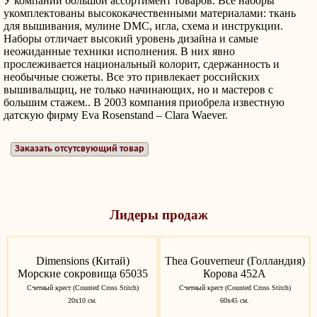
У компании большой ассортимент товаров. Все наборы
укомплектованы высококачественными материалами: ткань
для вышивания, мулине DMC, игла, схема и инструкции.
Наборы отличает высокий уровень дизайна и самые
неожиданные техники исполнения. В них явно
прослеживается национальный колорит, сдержанность и
необычные сюжеты. Все это привлекает российских
вышивальщиц, не только начинающих, но и мастеров с
большим стажем.. В 2003 компания приобрела известную
датскую фирму Eva Rosenstand – Clara Waever.
Заказать отсутсвующий товар
Лидеры продаж
Dimensions (Китай)
Thea Gouverneur (Голландия)
Морские сокровища 65035
Корова 452A
Счетный крест (Counted Cross Stitch)
Счетный крест (Counted Cross Stitch)
20х10 см.
60х45 см.