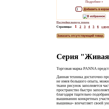
Подробнее »
Добавить в корзи
В избранное
Настройки вывода товара
1
Страницы:
2
3
4
5
6
сле
Заказать отсутствующий товар.
Серия "Живая
Торговая марка PANNA предст
Данная техника достаточно пр
не имея большого опыта, можно
ткани рисунок заполняется ча
пространство быстро заполняе
благодаря тщательно подобран
вышиванию конкретных участков
вышивка» впечатляет своей ун