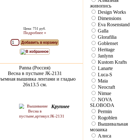
Алмазная
живопись
Design Works
Dimensions
Eva Rosenstand
Цена: 751 руб.
Galla
Подробнее »
Glorafilia
Добавить в корзину
Goblenset
Heritage
В избранное
Janlynn
Kustom Krafts
Panna (Россия)
Lanarte
Весна в пустыне JК-2131
Luca-S
ъемная вышивка лентами и гладью
Maia
26х13.5 см.
Neocraft
Nimue
NOVA
SLOBODA
Крупнее
Permin
Rogoblen
Вышивальная
мозаика
Алиса