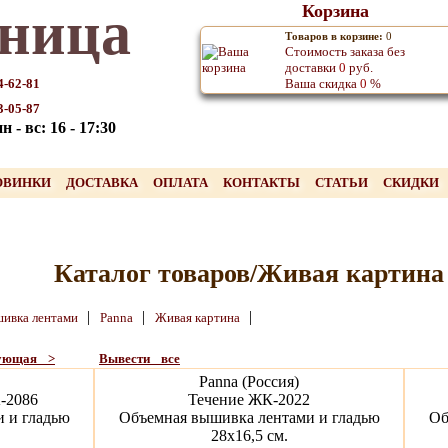
ница
Корзина
Товаров в корзине:
0
Стоимость заказа без
доставки
0
руб.
4-62-81
Ваша скидка
0
%
3-05-87
 - вс: 16 - 17:30
ОВИНКИ
ДОСТАВКА
ОПЛАТА
КОНТАКТЫ
СТАТЬИ
СКИДКИ
Каталог товаров/Живая картина
|
|
|
ивка лентами
Panna
Живая картина
дующая >
Вывести все
Panna (Россия)
-2086
Течение ЖК-2022
 и гладью
Объемная вышивка лентами и гладью
Об
28х16,5 см.