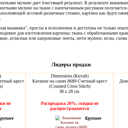
итками мулине дает блестящий результат. В результате вышива
нитками мулине на ткани с напечатанным рисунком получается 
олняющей иголкой различные стежки, картина как будто ожива
.
ная вышивка", просты в исполнении и доступны не только опы
бходимое для изготовления картины: ткань с обработанными кра
овые, атласные или капроновые ленты, нити мулине, иглы, схема
Лидеры продаж
)
Dimensions (Китай)
етный крест
Катание на санях 8689 Счетный крест
Дом
h)
(Counted Cross Stitch)
38 х 28 см.
ки не
Распродажа 20%, скидки не
я
распространяются
рупнее
Крупнее