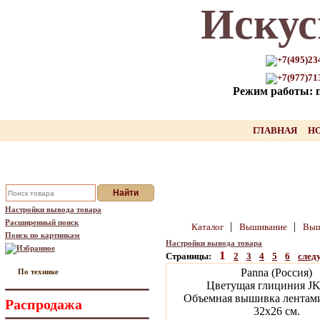
Искус
Только для Вас промокод на
скидку нашего товара!!
+7(495)23
+7(977)71
оставьте свой Email, мы вышлем Вам
Режим работы: пн
промокод
Ваш Email:
ГЛАВНАЯ
Н
Отправить
Настройки вывода товара
Расширенный поиск
|
|
Каталог
Вышивание
Выш
Поиск по картинкам
Настройки вывода товара
Избранное
1
Страницы:
2
3
4
5
6
сле
Panna (Россия)
По технике
Цветущая глициния JK
Объемная вышивка лентами
Распродажа
32х26 см.