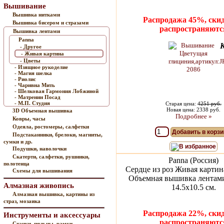
Вышивание
Вышивка нитками
Распродажа 45%, скид
Вышивка бисером и стразами
распространяютс
Вышивка лентами
Panna
- Другое
- Живая картина
- Цветы
- Изящное рукоделие
- Магия шелка
- Риолис
- Чаривна Мить
- Шелковая Гармония Лобжиной
- Матренин Посад
- М.П. Студия
Старая цена:
4251 руб.
Новая цена: 2338 руб.
3D Объемная вышивка
Подробнее »
Ковры, часы
Одеяла, ростомеры, салфетки
Добавить в корзи
Подстаканники, брелоки, магниты,
сумки и др.
В избранное
Подушки, наволочки
Скатерти, салфетки, рушники,
Panna (Россия)
полотенца
Сердце из роз Живая карти
Схемы для вышивания
Объемная вышивка лентами
Алмазная живопись
14.5х10.5 см.
Алмазная вышивка, картины из
страз, мозаика
Распродажа 22%, скид
Инструменты и аксессуары
распространяютс
Станки, пяльцы, рамки