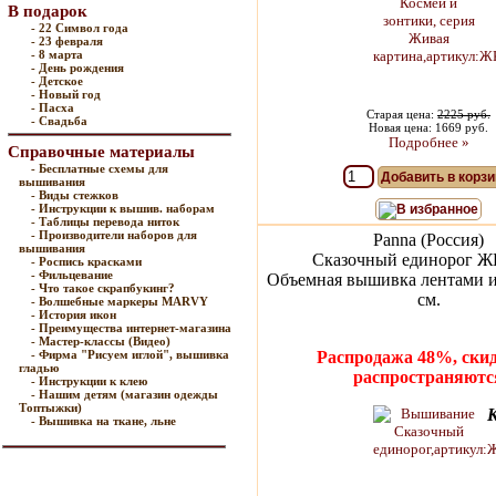
В подарок
- 22 Символ года
- 23 февраля
- 8 марта
- День рождения
- Детское
- Новый год
- Пасха
Старая цена:
2225 руб.
- Свадьба
Новая цена: 1669 руб.
Подробнее »
Справочные материалы
- Бесплатные схемы для
Добавить в корзи
вышивания
- Виды стежков
- Инструкции к вышив. наборам
В избранное
- Таблицы перевода ниток
- Производители наборов для
Panna (Россия)
вышивания
Сказочный единорог Ж
- Роспись красками
- Фильцевание
Объемная вышивка лентами и
- Что такое скрапбукинг?
см.
- Волшебные маркеры MARVY
- История икон
- Преимущества интернет-магазина
- Мастер-классы (Видео)
- Фирма "Рисуем иглой", вышивка
Распродажа 48%, скид
гладью
распространяютс
- Инструкции к клею
- Нашим детям (магазин одежды
Топтыжки)
- Вышивка на ткане, льне