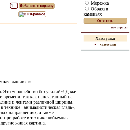
Мережка
Добавить в корзину
Образа в
каменьях
В избранное
все опросы
Хвастушки
хвастушки
емная вышивка».
. Это «волшебство без усилий»! Даже
о времени, так как напечатанный на
мулине и лентами различной ширины,
в технике «анималистическая гладь»,
ных направлениях, а также
т при работе в технике «объемная
 другие живая картина.