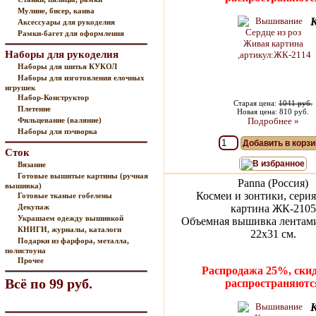
Мулине, бисер, канва
Аксессуары для рукоделия
Рамки-багет для оформления
Наборы для рукоделия
Наборы для шитья КУКОЛ
Наборы для изготовления елочных
игрушек
Набор-Конструктор
Старая цена:
1041 руб.
Плетение
Новая цена: 810 руб.
Фильцевание (валяние)
Подробнее »
Наборы для пэчворка
Добавить в корзи
Сток
В избранное
Вязание
Готовые вышитые картины (ручная
Panna (Россия)
вышивка)
Космеи и зонтики, сери
Готовые тканые гобелены
Декупаж
картина ЖК-2105
Украшаем одежду вышивкой
Объемная вышивка лентами
КНИГИ, журналы, каталоги
22х31 см.
Подарки из фарфора, металла,
полистоуна
Прочее
Распродажа 25%, скид
Всё по 99 руб.
распространяютс