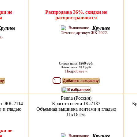
ки не
Распродажа 36%, скидки не
я
распространяются
Крупнее
Крупнее
Старая цена:
1268 руб.
Новая цена: 811 руб.
Подробнее »
ну
Добавить в корзину
В избранное
Panna (Россия)
на ЖК-2114
Красота осени JK-2137
Бр
 и гладью
Объемная вышивка лентами и гладью
11х16 см.
ки не
я
Крупнее