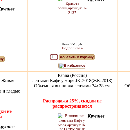
Крупнее
Цена: 751 руб.
Подробнее »
Добавить в корзину
ну
В избранное
Panna (Россия)
я Живая
лентами Кафе у моря JK-2018(ЖК-2018)
Объемная вышивка лентами 34х28 см.
Об
 и гладью
Распродажа 25%, скидки не
распространяются
ки не
Крупнее
я
Крупнее