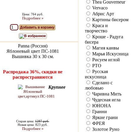
Thea Gouverneur
Vervaco
Абрис Арт
Цена: 764 руб.
Подробнее »
Картины бисером
Краса и
Добавить в корзину
творчество
В избранное
Кроше - Радуга
бисера
Panna (Россия)
Магия канвы
Яблоневый цвет ПС-1081
Марья Искусница
Вышивка 30 х 30 см.
Рисуем иглой
РТО
Русская
Распродажа 36%, скидки не
искусница
распространяются
Сделано с
Крупнее
любовью
Чаривна Мить
Чудесная игла
ЮНОНА
Гранни
Яркие грани
Старая цена:
1287 руб.
ФРЕЯ
Новая цена: 823 руб.
Подробнее »
Золотое Руно