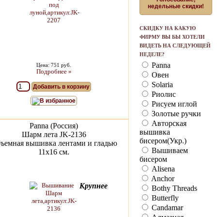
недельные скидки!
СКИДКУ НА КАКУЮ
ФИРМУ ВЫ БЫ ХОТЕЛИ
ВИДЕТЬ НА СЛЕДУЮЩЕЙ
НЕДЕЛЕ?
Panna
Цена: 751 руб.
Подробнее »
Овен
Solaria
Добавить в корзину
Риолис
В избранное
Рисуем иглой
Золотые ручки
Авторская
Panna (Россия)
вышивка
Шарм лета JK-2136
бисером(Укр.)
ъемная вышивка лентами и гладью
Вышиваем
11х16 см.
бисером
Alisena
Anchor
Крупнее
Bothy Threads
Butterfly
Candamar