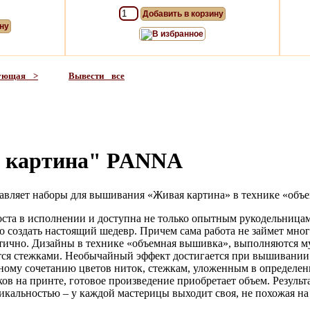
Добавить в корзину
ну
В избранное
дующая >
Вывести все
 картина" PANNA
авляет наборы для вышивания «Живая картина» в технике «объ
оста в исполнении и доступна не только опытным рукодельницам
 создать настоящий шедевр. Причем сама работа не займет мног
стично. Дизайны в технике «объемная вышивка», выполняются 
тся стежками. Необычайный эффект достигается при вышивании 
ному сочетанию цветов ниток, стежкам, уложенным в определен
 на принте, готовое произведение приобретает объем. Результа
икальностью – у каждой мастерицы выходит своя, не похожая на