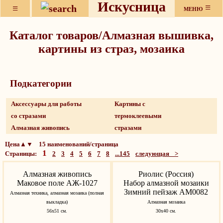
Искусница
≡
≡
МЕНЮ
Каталог товаров/Алмазная вышивка,
картины из страз, мозаика
Подкатeгории
Аксессуары для работы
Картины с
со стразами
термоклеевыми
Алмазная живопись
стразами
Цена▲▼ 15 наименований/страница
1
Страницы:
2
3
4
5
6
7
8
...145
следующая >
Алмазная живопись
Риолис (Россия)
Маковое поле АЖ-1027
Набор алмазной мозаики
Зимний пейзаж АМ0082
Алмазная техника, алмазная мозаика (полная
выкладка)
Алмазная мозаика
56х51 см.
30х40 см.