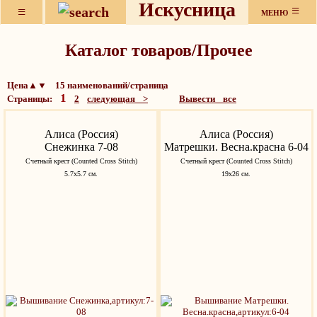
Искусница
≡
≡
МЕНЮ
Каталог товаров/Прочее
Цена▲▼ 15 наименований/страница
1
Страницы:
2
следующая >
Вывести все
Алиса (Россия)
Алиса (Россия)
Снежинка 7-08
Матрешки. Весна.красна 6-04
Счетный крест (Counted Cross Stitch)
Счетный крест (Counted Cross Stitch)
5.7х5.7 см.
19x26 см.