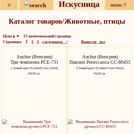
Искусница
≡
≡
МЕНЮ
Каталог товаров/Животные, птицы
Цена▲▼ 15 наименований/страница
1
Страницы:
2
3
следующая >
Вывести все
Anchor (Венгрия)
Anchor (Венгрия)
Три чемпиона PCE-731
Павлин Ренессанса CC-80455
Счетный крест (Counted Cross Stitch)
Счетный крест (Counted Cross Stitch)
20х38 см.
44х30 см.