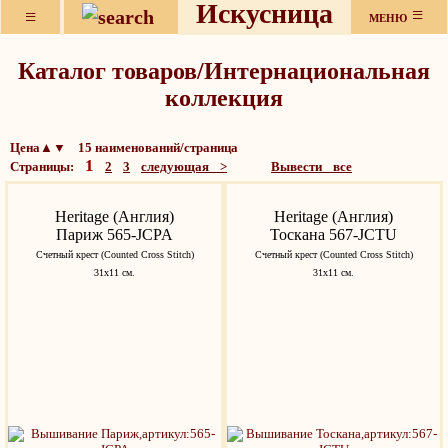
Искусница
≡
≡
МЕНЮ
Каталог товаров/Интернациональная
коллекция
Цена▲▼ 15 наименований/страница
1
Страницы:
2
3
следующая >
Вывести все
Heritage (Англия)
Heritage (Англия)
Париж 565-JCPA
Тоскана 567-JCTU
Счетный крест (Counted Cross Stitch)
Счетный крест (Counted Cross Stitch)
31х11 см.
31х11 см.