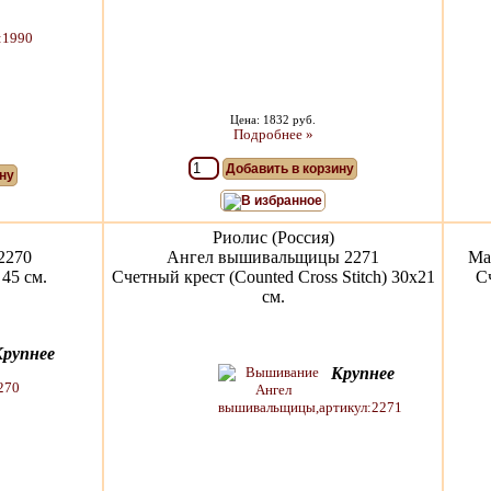
Цена: 1832 руб.
Подробнее »
Добавить в корзину
ну
В избранное
Риолис (Россия)
2270
Ангел вышивальщицы 2271
Ма
45 см.
Счетный крест (Counted Cross Stitch) 30х21
Сч
см.
Крупнее
Крупнее