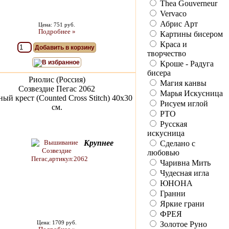
Thea Gouverneur
Vervaco
Абрис Арт
Цена: 751 руб.
Подробнее »
Картины бисером
Краса и
Добавить в корзину
творчество
В избранное
Кроше - Радуга
бисера
Риолис (Россия)
Магия канвы
Созвездие Пегас 2062
Марья Искусница
ый крест (Counted Cross Stitch) 40х30
Рисуем иглой
см.
РТО
Русская
искусница
Крупнее
Сделано с
любовью
Чаривна Мить
Чудесная игла
ЮНОНА
Гранни
Яркие грани
ФРЕЯ
Цена: 1709 руб.
Золотое Руно