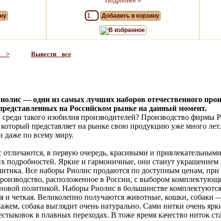
Подробнее »
ну
Добавить в корзину
В избранное
я >
Вывести все
иолис — одни из самых лучших наборов отечественного прои
 представленных на Российском рынке на данный момент.
 среди такого изобилия производителей? Производство фирмы Ри
 который представляет на рынке свою продукцию уже много лет
 даже по всему миру.
отличаются, в первую очередь, красивыми и привлекательными 
х подробностей. Яркие и гармоничные, они станут украшением
литика. Все наборы Риолис продаются по доступным ценам, при 
производство, расположенное в России, с выбором комплектую
ценовой политикой. Наборы Риолис в большинстве комплектуют
я и четкая. Великолепно получаются животные, кошки, собаки
скажем, собака выглядит очень натурально. Сами нитки очень ярк
естыковок в плавных переходах. В тоже время качество ниток ст