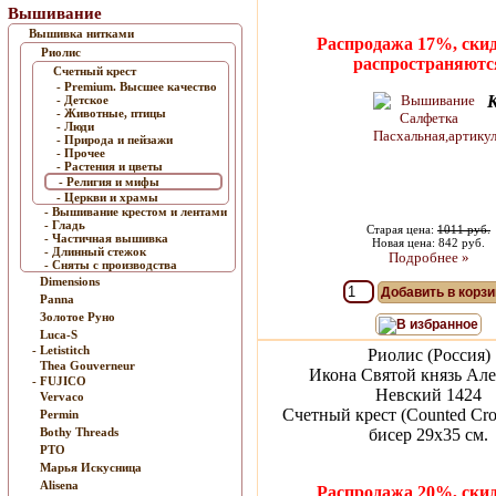
Вышивание
Вышивка нитками
Распродажа 17%, скид
Риолис
распространяютс
Счетный крест
- Premium. Высшее качество
- Детское
- Животные, птицы
- Люди
- Природа и пейзажи
- Прочее
- Растения и цветы
- Религия и мифы
- Церкви и храмы
- Вышивание крестом и лентами
- Гладь
Старая цена:
1011 руб.
- Частичная вышивка
Новая цена: 842 руб.
- Длинный стежок
Подробнее »
- Сняты с производства
Dimensions
Добавить в корзи
Panna
Золотое Руно
В избранное
Luca-S
- Letistitch
Риолис (Россия)
Thea Gouverneur
Икона Святой князь Ал
- FUJICO
Невский 1424
Vervaco
Счетный крест (Counted Cros
Permin
Bothy Threads
бисер 29х35 см.
РТО
Марья Искусница
Alisena
Распродажа 20%, скид