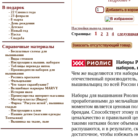
Подробнее »
В подарок
Добавить в корзи
- 22 Символ года
- 23 февраля
В избранное
- 8 марта
- День рождения
- Детское
Настройки вывода товара
- Новый год
1
Страницы:
2
3
4
следующа
- Пасха
- Свадьба
Заказать отсутствующий товар.
Справочные материалы
- Бесплатные схемы для
вышивания
- Виды стежков
Наборы Р
- Инструкции к вышив. наборам
- Таблицы перевода ниток
наборов,
- Производители наборов для
Чем же выделяются эти наборы
вышивания
- Роспись красками
отечественный производитель,
- Фильцевание
вышивальщиц по всей России и
- Что такое скрапбукинг?
- Волшебные маркеры MARVY
- История икон
Наборы для вышивания Риолис 
- Преимущества интернет-магазина
- Мастер-классы (Видео)
проработанными до мельчайши
- Фирма "Рисуем иглой", вышивка
моментом является ценовая по
гладью
- Инструкции к клею
брендам. Способствует этому 
- Нашим детям (магазин одежды
цена/качество и правильной 
Топтыжки)
- Вышивка на ткане, льне
такими нитками более объемна
распушаются, и в результате, 
достаточное, чтобы избежать н