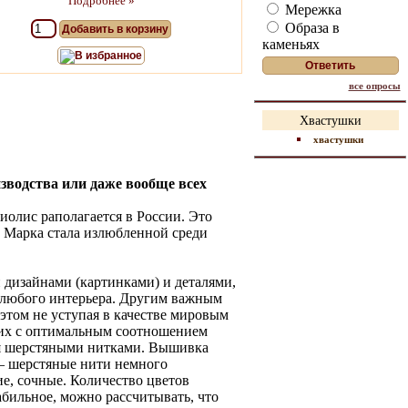
Подробнее »
Мережка
Образа в
Добавить в корзину
каменьях
В избранное
все опросы
Хвастушки
хвастушки
зводства или даже вообще всех
олис раполагается в России. Это
. Марка стала излюбленной среди
дизайнами (картинками) и деталями,
 любого интерьера. Другим важным
этом не уступая в качестве мировым
щих с оптимальным соотношением
ся шерстяными нитками. Вышивка
 — шерстяные нити немного
ие, сочные. Количество цветов
абильное, можно рассчитывать, что