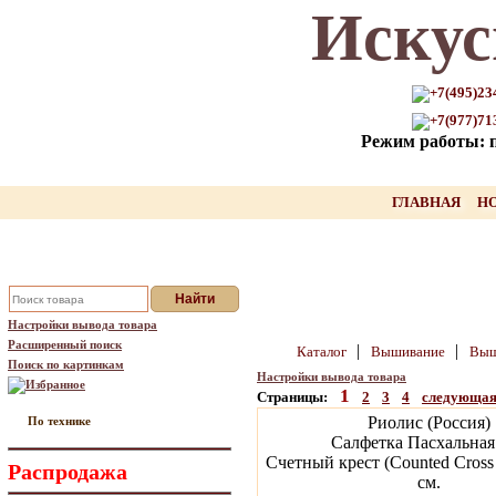
Искус
Только для Вас промокод на
скидку нашего товара!!
+7(495)23
+7(977)71
оставьте свой Email, мы вышлем Вам
Режим работы: пн
промокод
Ваш Email:
ГЛАВНАЯ
Н
Отправить
Настройки вывода товара
Расширенный поиск
|
|
Каталог
Вышивание
Выш
Поиск по картинкам
Настройки вывода товара
Избранное
1
Страницы:
2
3
4
следующа
Риолис (Россия)
По технике
Салфетка Пасхальная
Счетный крест (Counted Cross 
Распродажа
см.