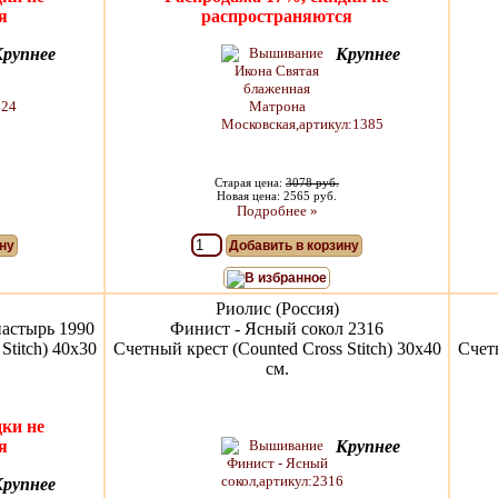
я
распространяются
Крупнее
Крупнее
Старая цена:
3078 руб.
Новая цена: 2565 руб.
Подробнее »
ну
Добавить в корзину
В избранное
Риолис (Россия)
астырь 1990
Финист - Ясный сокол 2316
Stitch) 40х30
Счетный крест (Counted Cross Stitch) 30x40
Счетн
см.
ки не
я
Крупнее
Крупнее