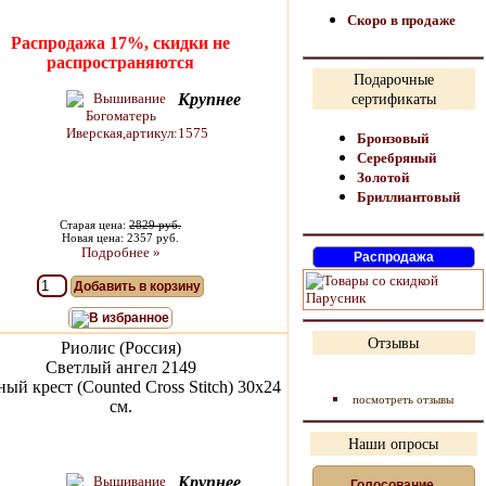
Скоро в продаже
Распродажа 17%, скидки не
распространяются
Подарочные
Крупнее
сертификаты
Бронзовый
Серебряный
Золотой
Бриллиантовый
Старая цена:
2829 руб.
Новая цена: 2357 руб.
Подробнее »
Добавить в корзину
В избранное
Отзывы
Риолис (Россия)
Светлый ангел 2149
ый крест (Counted Cross Stitch) 30х24
посмотреть отзывы
см.
Наши опросы
Крупнее
Голосование,