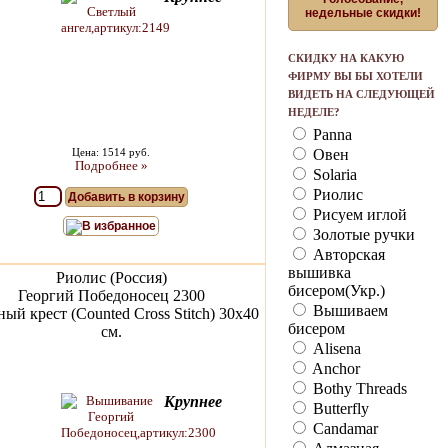
недельные скидки!
СКИДКУ НА КАКУЮ
ФИРМУ ВЫ БЫ ХОТЕЛИ
ВИДЕТЬ НА СЛЕДУЮЩЕЙ
НЕДЕЛЕ?
Panna
Цена: 1514 руб.
Овен
Подробнее »
Solaria
Риолис
Добавить в корзину
Рисуем иглой
В избранное
Золотые ручки
Авторская
вышивка
Риолис (Россия)
бисером(Укр.)
Георгий Победоносец 2300
Вышиваем
ый крест (Counted Cross Stitch) 30х40
бисером
см.
Alisena
Anchor
Bothy Threads
Крупнее
Butterfly
Candamar