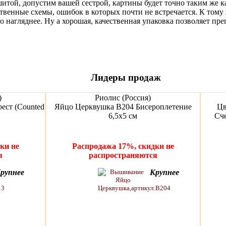
шитой, допустим вашей сестрой, картины будет точно таким же к
твенные схемы, ошибок в которых почти не встречается. К тому 
о нагляднее. Ну а хорошая, качественная упаковка позволяет пр
Лидеры продаж
)
Риолис (Россия)
ест (Counted
Яйцо Церквушка В204 Бисероплетение
Цв
6,5х5 см
Сче
ки не
Распродажа 17%, скидки не
я
распространяются
рупнее
Крупнее