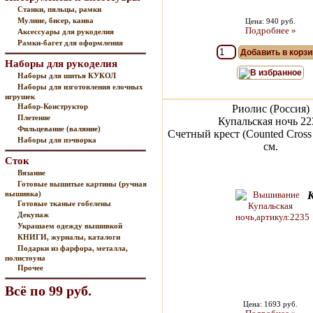
Станки, пяльцы, рамки
Мулине, бисер, канва
Цена: 940 руб.
Подробнее »
Аксессуары для рукоделия
Рамки-багет для оформления
Добавить в корзи
Наборы для рукоделия
В избранное
Наборы для шитья КУКОЛ
Наборы для изготовления елочных
игрушек
Набор-Конструктор
Риолис (Россия)
Плетение
Купальская ночь 22
Фильцевание (валяние)
Счетный крест (Counted Cross 
Наборы для пэчворка
см.
Сток
Вязание
Готовые вышитые картины (ручная
вышивка)
Готовые тканые гобелены
Декупаж
Украшаем одежду вышивкой
КНИГИ, журналы, каталоги
Подарки из фарфора, металла,
полистоуна
Прочее
Всё по 99 руб.
Цена: 1693 руб.