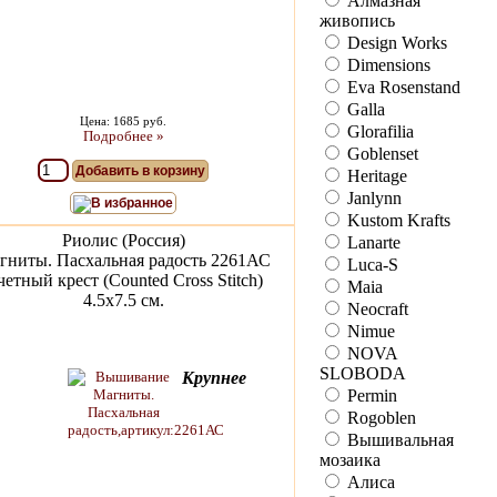
Алмазная
живопись
Design Works
Dimensions
Eva Rosenstand
Galla
Цена: 1685 руб.
Glorafilia
Подробнее »
Goblenset
Добавить в корзину
Heritage
Janlynn
В избранное
Kustom Krafts
Риолис (Россия)
Lanarte
гниты. Пасхальная радость 2261АС
Luca-S
етный крест (Counted Cross Stitch)
Maia
4.5x7.5 см.
Neocraft
Nimue
NOVA
SLOBODA
Крупнее
Permin
Rogoblen
Вышивальная
мозаика
Алиса