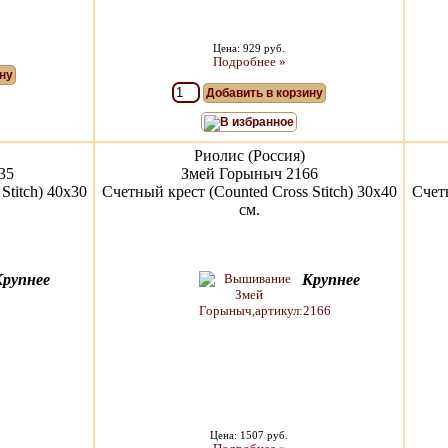
Цена: 929 руб.
Подробнее »
ну
Добавить в корзину
В избранное
Риолис (Россия)
35
Змей Горыныч 2166
Stitch) 40х30
Счетный крест (Counted Cross Stitch) 30х40
Счетн
см.
Крупнее
Крупнее
Цена: 1507 руб.