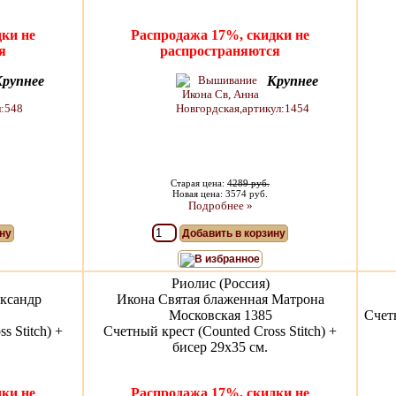
ки не
Распродажа 17%, скидки не
я
распространяются
Крупнее
Крупнее
Старая цена:
4289 руб.
Новая цена: 3574 руб.
Подробнее »
ну
Добавить в корзину
В избранное
Риолис (Россия)
ександр
Икона Святая блаженная Матрона
Московская 1385
Счетн
s Stitch) +
Счетный крест (Counted Cross Stitch) +
бисер 29х35 см.
ки не
Распродажа 17%, скидки не