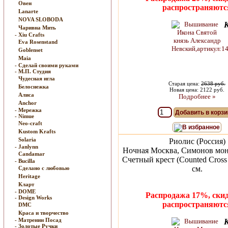
Овен
распространяютс
Lanarte
NOVA SLOBODA
Чаривна Мить
- Xiu Crafts
Eva Rosenstand
Goblenset
Maia
- Сделай своими руками
- М.П. Студия
Чудесная игла
Старая цена:
2638 руб.
Белоснежка
Новая цена: 2122 руб.
Алиса
Подробнее »
Anchor
- Мережка
Добавить в корзи
- Nimue
Neo-craft
В избранное
Kustom Krafts
Solaria
Риолис (Россия)
- Janlynn
Ночная Москва, Симонов мон
Candamar
Счетный крест (Counted Cross 
- Bucilla
см.
Сделано с любовью
Heritage
Кларт
- DOME
Распродажа 17%, скид
- Design Works
распространяютс
DMC
Краса и творчество
- Матренин Посад
- Золотые Ручки