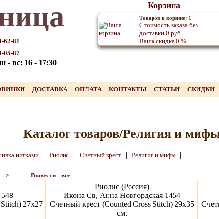
ница
Корзина
Товаров в корзине:
0
Стоимость заказа без
доставки
0
руб.
4-62-81
Ваша скидка
0
%
3-05-87
 - вс: 16 - 17:30
ОВИНКИ
ДОСТАВКА
ОПЛАТА
КОНТАКТЫ
СТАТЬИ
СКИДКИ
Каталог товаров/Религия и миф
|
|
|
|
ивка нитками
Риолис
Счетный крест
Религия и мифы
я >
Вывести все
Риолис (Россия)
 548
Икона Св, Анна Новгордская 1454
Stitch) 27х27
Счетный крест (Counted Cross Stitch) 29х35
Счетн
см.