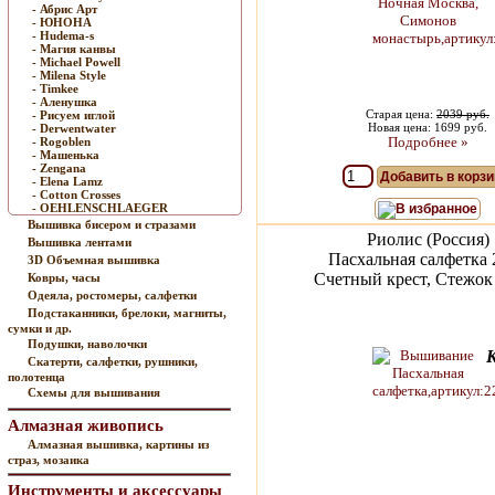
- Абрис Арт
- ЮНОНА
- Hudema-s
- Магия канвы
- Michael Powell
- Milena Style
- Timkee
- Аленушка
Старая цена:
2039 руб.
- Рисуем иглой
Новая цена: 1699 руб.
- Derwentwater
Подробнее »
- Rogoblen
- Машенька
- Zengana
Добавить в корзи
- Elena Lamz
- Cotton Crosses
- OEHLENSCHLAEGER
В избранное
Вышивка бисером и стразами
Риолис (Россия)
Вышивка лентами
Пасхальная салфетка 
3D Объемная вышивка
Счетный крест, Стежок 
Ковры, часы
Одеяла, ростомеры, салфетки
Подстаканники, брелоки, магниты,
сумки и др.
Подушки, наволочки
Скатерти, салфетки, рушники,
полотенца
Схемы для вышивания
Алмазная живопись
Алмазная вышивка, картины из
страз, мозаика
Инструменты и аксессуары