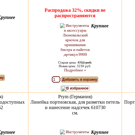
Распродажа 32%, скидки не
распространяются
Крупнее
Крупнее
Старая цена:
4752 руб.
Новая цена: 3230 руб.
Подробнее »
ну
Добавить в корзину
В избранное
я)
Prym (Германия)
нодоступных
Линейка портновская, для разметки петель
Порт
62
и нанесение надсечек 610730
см.
Крупнее
Крупнее