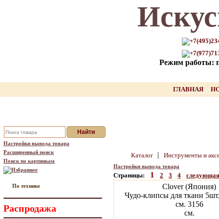
Искус
Только для Вас промокод на
скидку нашего товара!!
+7(495)23
+7(977)71
оставьте свой Email, мы вышлем Вам
Режим работы: пн
промокод
Ваш Email:
ГЛАВНАЯ
Н
Отправить
Настройки вывода товара
Расширенный поиск
|
Каталог
Инструменты и акс
Поиск по картинкам
Настройки вывода товара
Избранное
1
Страницы:
2
3
4
следующа
Clover (Япония)
По технике
Чудо-клипсы для ткани 5шт,
см. 3156
Распродажа
см.