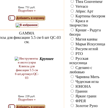
Thea Gouverneur
Vervaco
Цена: 751 руб.
Подробнее »
Абрис Арт
Картины бисером
Добавить в корзину
Краса и
творчество
В избранное
Кроше - Радуга
GAMMA
бисера
псы для фиксации 5.5 см 6 шт QC-03
Магия канвы
см.
Марья Искусница
Рисуем иглой
РТО
Русская
Крупнее
искусница
Сделано с
любовью
Чаривна Мить
Чудесная игла
ЮНОНА
Гранни
Яркие грани
Цена: 228 руб.
Подробнее »
ФРЕЯ
Золотое Руно
Добавить в корзину