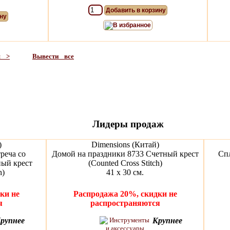
Добавить в корзину
ну
В избранное
я >
Вывести все
Лидеры продаж
)
Dimensions (Китай)
реча со
Домой на праздники 8733 Счетный крест
Сп
ный крест
(Counted Cross Stitch)
h)
41 х 30 см.
ки не
Распродажа 20%, скидки не
я
распространяются
рупнее
Крупнее