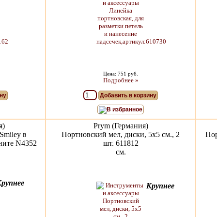
Цена: 751 руб.
Подробнее »
ну
Добавить в корзину
В избранное
я)
Prym (Германия)
Smiley в
Портновский мел, диски, 5х5 см., 2
Пор
ните N4352
шт. 611812
см.
Крупнее
Крупнее