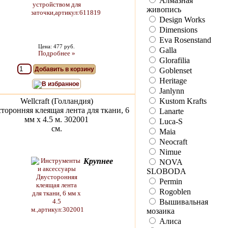
Алмазная
живопись
Design Works
Dimensions
Eva Rosenstand
Цена: 477 руб.
Galla
Подробнее »
Glorafilia
Добавить в корзину
Goblenset
Heritage
В избранное
Janlynn
Wellcraft (Голландия)
Kustom Krafts
торонняя клеящая лента для ткани, 6
Lanarte
мм х 4.5 м. 302001
Luca-S
см.
Maia
Neocraft
Nimue
Крупнее
NOVA
SLOBODA
Permin
Rogoblen
Вышивальная
мозаика
Алиса