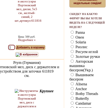
недельные скидки!
СКИДКУ НА КАКУЮ
ФИРМУ ВЫ БЫ ХОТЕЛИ
ВИДЕТЬ НА СЛЕДУЮЩЕЙ
НЕДЕЛЕ?
Panna
Цена: 500 руб.
Овен
Подробнее »
Solaria
Риолис
Добавить в корзину
Рисуем иглой
В избранное
Золотые ручки
Авторская
Prym (Германия)
вышивка
тновский мел, диск с держателем и
бисером(Укр.)
устройством для заточки 611819
Вышиваем
см.
бисером
Alisena
Anchor
Крупнее
Bothy Threads
Butterfly
Candamar