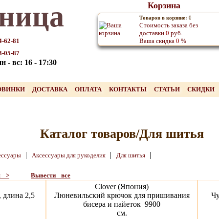
ница
Корзина
Товаров в корзине:
0
Стоимость заказа без
доставки
0
руб.
4-62-81
Ваша скидка
0
%
3-05-87
 - вс: 16 - 17:30
ОВИНКИ
ДОСТАВКА
ОПЛАТА
КОНТАКТЫ
СТАТЬИ
СКИДКИ
Каталог товаров/Для шитья
|
|
|
ессуары
Аксессуары для рукоделия
Для шитья
я >
Вывести все
Clover (Япония)
 длина 2,5
Люневильский крючок для пришивания
Чу
бисера и пайеток 9900
см.