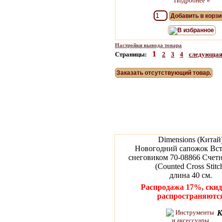
Подробнее »
Добавить в корзи
В избранное
Настройки вывода товара
1
Страницы:
2
3
4
следующа
Заказать отсутствующий товар.
Dimensions (Китай
Новогодний сапожок Вст
снеговиком 70-08866 Счет
(Counted Cross Stitc
длина 40 см.
Распродажа 17%, скид
распространяютс
К