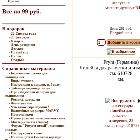
Прочее
Всё по 99 руб.
В подарок
Цена: 281 руб.
Подробнее »
- 22 Символ года
- 23 февраля
- 8 марта
Добавить в корзи
- День рождения
- Детское
В избранное
- Новый год
- Пасха
- Свадьба
Prym (Германия)
Линейка для разметки и изм
Справочные материалы
см. 610728
- Бесплатные схемы для
вышивания
см.
- Виды стежков
- Инструкции к вышив. наборам
- Таблицы перевода ниток
- Производители наборов для
вышивания
- Роспись красками
- Фильцевание
- Что такое скрапбукинг?
- Волшебные маркеры MARVY
- История икон
- Преимущества интернет-магазина
- Мастер-классы (Видео)
- Фирма "Рисуем иглой", вышивка
гладью
- Инструкции к клею
- Нашим детям (магазин одежды