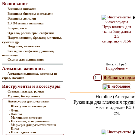
Вышивание
Вышивка нитками
Вышивка бисером и стразами
Вышивка лентами
3D Объемная вышивка
Ковры, часы
Одеяла, ростомеры, салфетки
Подстаканники, брелоки, магниты,
сумки и др.
Подушки, наволочки
Скатерти, салфетки, рушники,
полотенца
Схемы для вышивания
Цена: 751 руб.
Алмазная живопись
Подробнее »
Алмазная вышивка, картины из
Добавить в корзи
страз, мозаика
Инструменты и аксессуары
В избранное
Станки, пяльцы, рамки
Hemline (Австрали
Мулине, бисер, канва
Аксессуары для рукоделия
Рукавица для глажения труд
Шкатулки и газетницы
мест в одежде P41
- Лупы
см.
- Лампы
- Маленькие хитрости
- Ножницы, вспарыватели
- Маркеры для разметки ткани
- Иглы
- Нитковдеватели