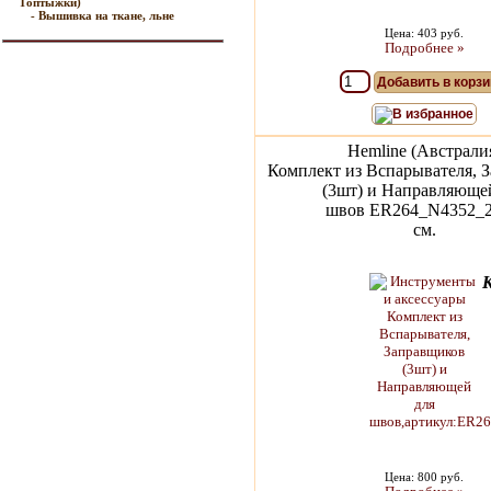
Топтыжки)
- Вышивка на ткане, льне
Цена: 403 руб.
Подробнее »
Добавить в корзи
В избранное
Hemline (Австрали
Комплект из Вспарывателя, 
(3шт) и Направляюще
швов ER264_N4352_
см.
Цена: 800 руб.