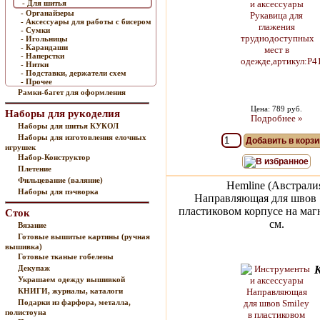
- Для шитья
- Органайзеры
- Аксессуары для работы с бисером
- Сумки
- Игольницы
- Карандаши
- Наперстки
- Нитки
- Подставки, держатели схем
- Прочее
Рамки-багет для оформления
Цена: 789 руб.
Наборы для рукоделия
Подробнее »
Наборы для шитья КУКОЛ
Наборы для изготовления елочных
Добавить в корзи
игрушек
Набор-Конструктор
В избранное
Плетение
Фильцевание (валяние)
Hemline (Австрали
Наборы для пэчворка
Направляющая для швов 
пластиковом корпусе на маг
Сток
см.
Вязание
Готовые вышитые картины (ручная
вышивка)
Готовые тканые гобелены
Декупаж
Украшаем одежду вышивкой
КНИГИ, журналы, каталоги
Подарки из фарфора, металла,
полистоуна