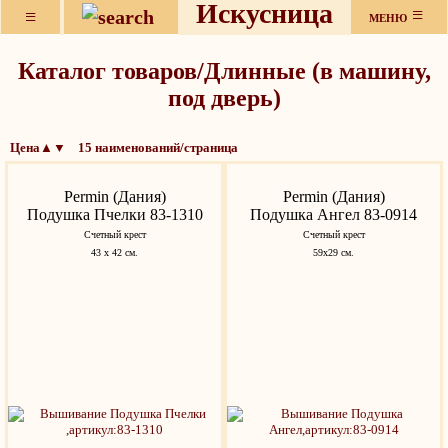
Искусница
≡
≡
МЕНЮ
Каталог товаров/Длинные (в машину,
под дверь)
Цена▲▼ 15 наименований/страница
Permin (Дания)
Permin (Дания)
Подушка Пчелки 83-1310
Подушка Ангел 83-0914
Счетный крест
Счетный крест
43 х 42 см.
59x29 см.