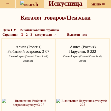
Искусница
≡
≡
МЕНЮ
Каталог товаров/Пейзажи
Цена▲▼ 15 наименований/страница
1
Страницы:
2
3
следующая >
Вывести все
Алиса (Россия)
Алиса (Россия)
Рыбацкий островок 3-07
Парусник 0-222
Счетный крест (Counted Cross Stitch)
Счетный крест (Counted Cross Stitch)
20х16 см.
6х9 см.