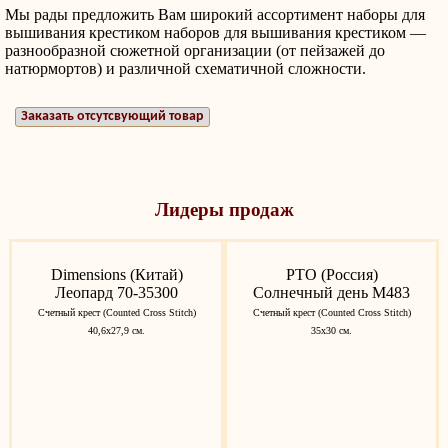
Мы рады предложить Вам широкий ассортимент наборы для
вышивания крестиком наборов для вышивания крестиком —
разнообразной сюжетной организации (от пейзажей до
натюрмортов) и различной схематичной сложности.
Заказать отсутсвующий товар
Лидеры продаж
Dimensions (Китай)
РТО (Россия)
Леопард 70-35300
Солнечный день M483
Счетный крест (Counted Cross Stitch)
Счетный крест (Counted Cross Stitch)
40,6х27,9 см.
35x30 см.