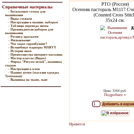
РТО (Россия)
Справочные материалы
Осенняя пастораль M1117 Сч
- Бесплатные схемы для
(Counted Cross Stitc
вышивания
- Виды стежков
35х24 см.
- Инструкции к вышив. наборам
- Таблицы перевода ниток
К
- Производители наборов для
вышивания
- Роспись красками
- Фильцевание
- Что такое скрапбукинг?
- Волшебные маркеры MARVY
- История икон
- Преимущества интернет-магазина
- Мастер-классы (Видео)
- Фирма "Рисуем иглой", вышивка
гладью
- Инструкции к клею
- Нашим детям (магазин одежды
Топтыжки)
- Вышивка на ткане, льне
Цена: 3264 руб.
Подробнее »
Добавить в корзи
В избранное
Нравится