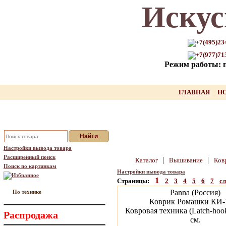
Искус
Только для Вас промокод на
скидку нашего товара!!
+7(495)23
+7(977)71
оставьте свой Email, мы вышлем Вам
Режим работы: пн
промокод
Ваш Email:
ГЛАВНАЯ
Н
Отправить
Настройки вывода товара
Расширенный поиск
|
|
Каталог
Вышивание
Ков
Поиск по картинкам
Настройки вывода товара
Избранное
1
Страницы:
2
3
4
5
6
7
с
Panna (Россия)
По технике
Коврик Ромашки КИ-
Ковровая техника (Latch-hook
Распродажа
см.