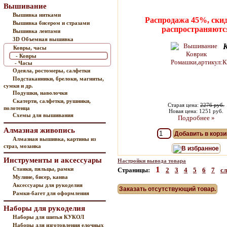
Вышивание
Вышивка нитками
Распродажа 45%, скид
Вышивка бисером и стразами
распространяютс
Вышивка лентами
3D Объемная вышивка
Ковры, часы
- Ковры
- Часы
Одеяла, ростомеры, салфетки
Подстаканники, брелоки, магниты,
сумки и др.
Подушки, наволочки
Скатерти, салфетки, рушники,
Старая цена:
2276 руб.
полотенца
Новая цена: 1251 руб.
Схемы для вышивания
Подробнее »
Алмазная живопись
Добавить в корзи
Алмазная вышивка, картины из
страз, мозаика
В избранное
Инструменты и аксессуары
Настройки вывода товара
1
Станки, пяльцы, рамки
Страницы:
2
3
4
5
6
7
с
Мулине, бисер, канва
Аксессуары для рукоделия
Заказать отсутствующий товар.
Рамки-багет для оформления
Наборы для рукоделия
Наборы для шитья КУКОЛ
Наборы для изготовления елочных