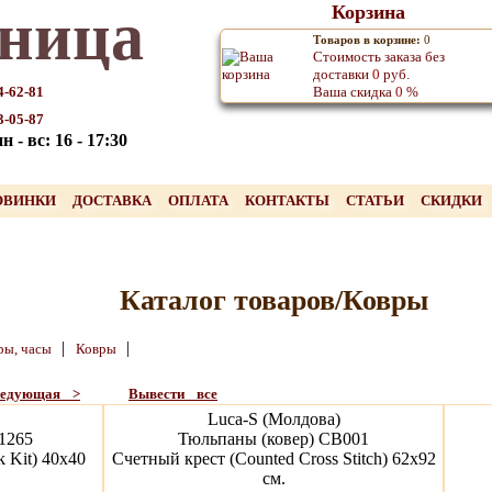
ница
Корзина
Товаров в корзине:
0
Стоимость заказа без
доставки
0
руб.
4-62-81
Ваша скидка
0
%
3-05-87
 - вс: 16 - 17:30
ОВИНКИ
ДОСТАВКА
ОПЛАТА
КОНТАКТЫ
СТАТЬИ
СКИДКИ
Каталог товаров/Ковры
|
|
ры, часы
Ковры
ледующая >
Вывести все
Luca-S (Молдова)
1265
Тюльпаны (ковер) CB001
 Kit) 40х40
Счетный крест (Counted Cross Stitch) 62х92
см.