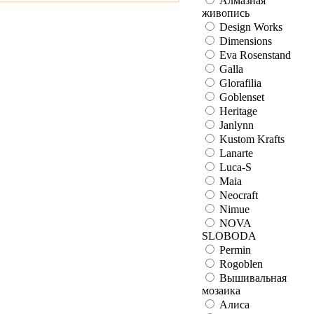
Алмазная
живопись
Design Works
Dimensions
Eva Rosenstand
Galla
Glorafilia
Goblenset
Heritage
Janlynn
Kustom Krafts
Lanarte
Luca-S
Maia
Neocraft
Nimue
NOVA
SLOBODA
Permin
Rogoblen
Вышивальная
мозаика
Алиса