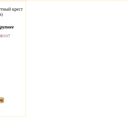
етный крест
h)
рупнее
ну