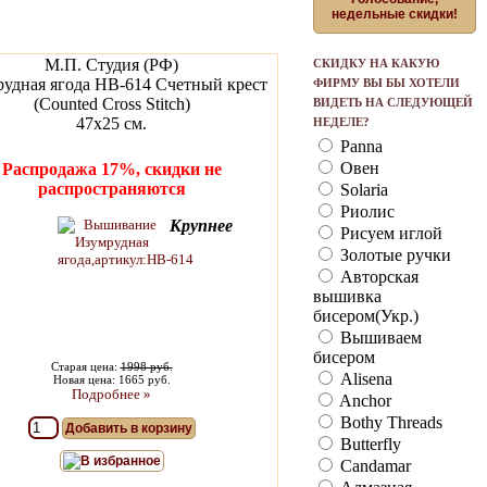
недельные скидки!
М.П. Студия (РФ)
СКИДКУ НА КАКУЮ
удная ягода НВ-614 Счетный крест
ФИРМУ ВЫ БЫ ХОТЕЛИ
(Counted Cross Stitch)
ВИДЕТЬ НА СЛЕДУЮЩЕЙ
47х25 см.
НЕДЕЛЕ?
Panna
Овен
Распродажа 17%, скидки не
распространяются
Solaria
Риолис
Крупнее
Рисуем иглой
Золотые ручки
Авторская
вышивка
бисером(Укр.)
Вышиваем
бисером
Старая цена:
1998 руб.
Alisena
Новая цена: 1665 руб.
Подробнее »
Anchor
Bothy Threads
Добавить в корзину
Butterfly
В избранное
Candamar