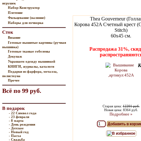
игрушек
Набор-Конструктор
Плетение
Фильцевание (валяние)
Thea Gouverneur (Голла
Наборы для пэчворка
Корова 452A Счетный крест (C
Stitch)
Сток
60х45 см.
Вязание
Готовые вышитые картины (ручная
вышивка)
Распродажа 31%, скид
Готовые тканые гобелены
распространяютс
Декупаж
Украшаем одежду вышивкой
К
КНИГИ, журналы, каталоги
Подарки из фарфора, металла,
полистоуна
Прочее
Всё по 99 руб.
Старая цена:
12201 руб.
В подарок
Новая цена: 8364 руб.
- 22 Символ года
Подробнее »
- 23 февраля
- 8 марта
Добавить в корзи
- День рождения
- Детское
- Новый год
В избранное
- Пасха
- Свадьба