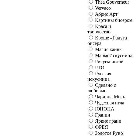
Thea Gouverneur
Vervaco
Абрис Арт
Картины бисером
Краса и
творчество
Кроше - Радуга
бисера
Магия канвы
Марья Искусница
Рисуем иглой
РТО
Русская
искусница
Сделано с
любовью
Чаривна Мить
Чудесная игла
ЮНОНА
Гранни
Яркие грани
ФРЕЯ
Золотое Руно