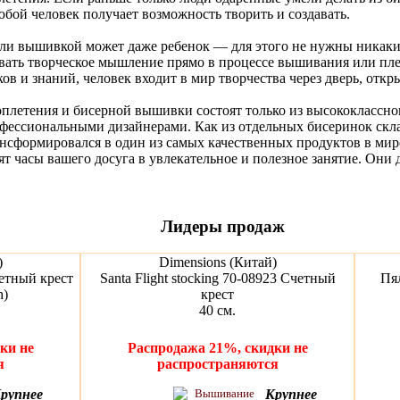
бой человек получает возможность творить и создавать.
ли вышивкой может даже ребенок — для этого не нужны никаки
ать творческое мышление прямо в процессе вышивания или плет
ов и знаний, человек входит в мир творчества через дверь, отк
плетения и бисерной вышивки состоят только из высококлассног
фессиональными дизайнерами. Как из отдельных бисеринок скл
ансформировался в один из самых качественных продуктов в мир
 часы вашего досуга в увлекательное и полезное занятие. Они
Лидеры продаж
)
Dimensions (Китай)
етный крест
Santa Flight stocking 70-08923 Счетный
Пя
h)
крест
40 см.
ки не
Распродажа 21%, скидки не
я
распространяются
рупнее
Крупнее