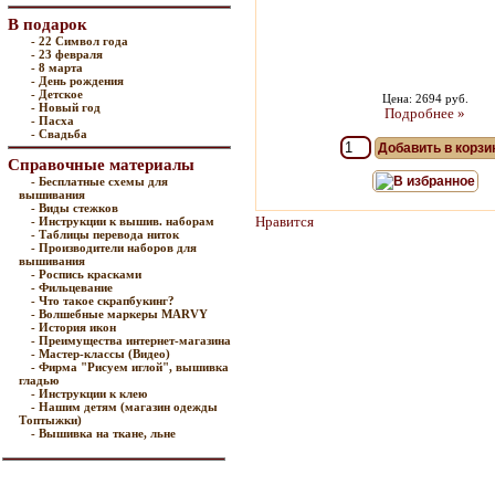
В подарок
- 22 Символ года
- 23 февраля
- 8 марта
- День рождения
- Детское
Цена: 2694 руб.
- Новый год
Подробнее »
- Пасха
- Свадьба
Добавить в корзи
Справочные материалы
В избранное
- Бесплатные схемы для
вышивания
- Виды стежков
Нравится
- Инструкции к вышив. наборам
- Таблицы перевода ниток
- Производители наборов для
вышивания
- Роспись красками
- Фильцевание
- Что такое скрапбукинг?
- Волшебные маркеры MARVY
- История икон
- Преимущества интернет-магазина
- Мастер-классы (Видео)
- Фирма "Рисуем иглой", вышивка
гладью
- Инструкции к клею
- Нашим детям (магазин одежды
Топтыжки)
- Вышивка на ткане, льне