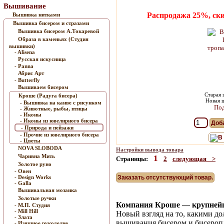
Вышивание
Распродажа 25%, ск
Вышивка нитками
Вышивка бисером и стразами
Вышивка бисером А.Токаревой
Образа в каменьях (Студия
вышивки)
- Alisena
Русская искусница
- Panna
Абрис Арт
- Butterfly
Вышиваем бисером
Старая 
Кроше (Радуга бисера)
Новая ц
- Вышивка на канве с рисунком
Под
- Животные, рыбы, птицы
- Иконы
- Иконы из ювелирного бисера
Доба
- Природа и пейзажи
- Прочие из ювелирного бисера
В
- Цветы
NOVA SLOBODA
Настройки вывода товара
Чаривна Мить
1
Страницы:
2
следующая >
Золотое руно
- Овен
- Design Works
Заказать отсутствующий товар.
- Galla
Вышивальная мозаика
Золотые ручки
Компания Кроше — крупнейши
- М.П. Студия
- Mill Hill
Новый взгляд на то, какими д
- Злата
вышивания бисером и бисеропл
- Изящное рукоделие