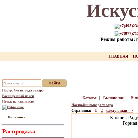
Искус
Только для Вас промокод на
скидку нашего товара!!
+7(495)23
+7(977)71
оставьте свой Email, мы вышлем Вам
Режим работы: пн
промокод
Ваш Email:
ГЛАВНАЯ
Н
Отправить
Настройки вывода товара
Расширенный поиск
|
|
Каталог
Вышивание
Выш
Поиск по картинкам
Настройки вывода товара
Избранное
1
Страницы:
2
следующая >
Кроше - Раду
По технике
Горная
Распродажа