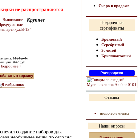
Скоро в продаже
скидки не распространяются
Крупнее
Подарочные
сертификаты
Бронзовый
Серебряный
Золотой
Бриллиантовый
ая цена:
1124 руб.
ая цена: 842 руб.
Подробнее »
обавить в корзину
В избранное
Отзывы
посмотреть отзывы
Наши опросы
спечил создание наборов для
сера необычные вещи, то сегодня,
Голосование,