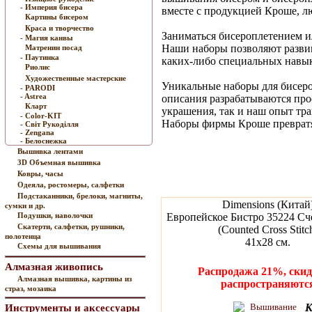
- Империя бисера
вместе с продукцией Кроше, лю
Картины бисером
Краса и творчество
Заниматься бисероплетением и
- Магия канвы
Наши наборы позволяют развив
Матренин посад
- Паутинка
каких-либо специальных навык
Риолис
Художественные мастерские
Уникальные наборы для бисеро
- PARODI
- Astrea
описания разрабатываются про
Кларт
украшения, так и наш опыт тр
- Color-KIT
Наборы фирмы Кроше превратят
- Cвiт Рукодiлля
- Zengana
- Белоснежка
Вышивка лентами
3D Объемная вышивка
Ковры, часы
Одеяла, ростомеры, салфетки
Подстаканники, брелоки, магниты,
Dimensions (Китай
сумки и др.
Подушки, наволочки
Европейское Бистро 35224 Сч
Скатерти, салфетки, рушники,
(Counted Cross Stitc
полотенца
41x28 см.
Схемы для вышивания
Алмазная живопись
Распродажа 21%, скид
Алмазная вышивка, картины из
распространяютс
страз, мозаика
К
Инструменты и аксессуары