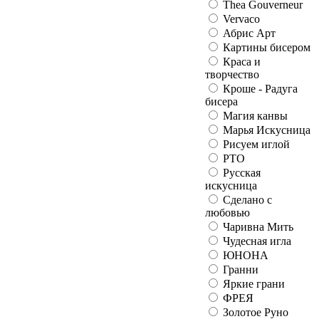
Thea Gouverneur
Vervaco
Абрис Арт
Картины бисером
Краса и
творчество
Кроше - Радуга
бисера
Магия канвы
Марья Искусница
Рисуем иглой
РТО
Русская
искусница
Сделано с
любовью
Чаривна Мить
Чудесная игла
ЮНОНА
Гранни
Яркие грани
ФРЕЯ
Золотое Руно