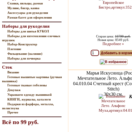
Станки, пяльцы, рамки
Мулине, бисер, канва
Аксессуары для рукоделия
Рамки-багет для оформления
Наборы для рукоделия
Наборы для шитья КУКОЛ
Наборы для изготовления елочных
Старая цена:
10799 руб.
Новая цена: 8549 руб.
игрушек
Подробнее »
Набор-Конструктор
Плетение
Добавить в корзи
Фильцевание (валяние)
Наборы для пэчворка
В избранное
Сток
Вязание
Марья Искусница (Рос
Готовые вышитые картины (ручная
Мечтательное Лето. Альф
вышивка)
04.010.04 Счетный крест (Co
Готовые тканые гобелены
Stitch)
Декупаж
30x30 см.
Украшаем одежду вышивкой
К
КНИГИ, журналы, каталоги
Подарки из фарфора, металла,
полистоуна
Прочее
Всё по 99 руб.