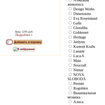
Алмазная
живопись
Design Works
Dimensions
Eva Rosenstand
Galla
Glorafilia
Цена: 2295 руб.
Goblenset
Подробнее »
Heritage
Janlynn
Добавить в корзину
Kustom Krafts
В избранное
Lanarte
Luca-S
Maia
Neocraft
Nimue
NOVA
SLOBODA
Permin
Rogoblen
Вышивальная
мозаика
Алиса