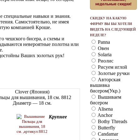
недельные скидки!
е специальные навыки и знания.
СКИДКУ НА КАКУЮ
ения. Самостоятельно, не имея
ФИРМУ ВЫ БЫ ХОТЕЛИ
рытую компанией Кроше.
ВИДЕТЬ НА СЛЕДУЮЩЕЙ
НЕДЕЛЕ?
о чешского бисера, а схемы и
Panna
адываются невероятные полотна или
Овен
е.
Solaria
 достойны Ваших золотых рук!
Риолис
Рисуем иглой
Золотые ручки
Авторская
вышивка
бисером(Укр.)
Clover (Япония)
Вышиваем
льцы для вышивания, 18 см. 8812
бисером
Диаметр — 18 см.
Alisena
Anchor
Крупнее
Bothy Threads
Butterfly
Candamar