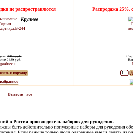
идки не распространяются
Распродажа 25%, 
Крупнее
цена:
3318 руб.
Стар
ена: 2489 руб.
Нов
робнее »
вить в корзину
Д
 избранное
Вывести все
й в России производитель наборов для рукоделия.
олжны быть действительно популярные наборы для рукоделия обе
етения. Если раньше только люди одаренные умели делать из би