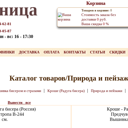
ница
Корзина
Товаров в корзине:
0
Стоимость заказа без
доставки
0
руб.
4-62-81
Ваша скидка
0
%
3-05-87
 - вс: 16 - 17:30
ОВИНКИ
ДОСТАВКА
ОПЛАТА
КОНТАКТЫ
СТАТЬИ
СКИДКИ
Каталог товаров/Природа и пейза
|
|
|
ивка бисером и стразами
Кроше (Радуга бисера)
Природа и пейзажи
Вывести все
га бисера (Россия)
Кроше - Ра
 тропа В-244
Предчув
см.
Вышивка 