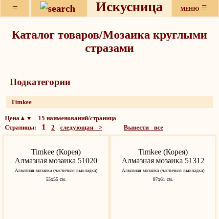
Искусница
≡
≡
МЕНЮ
Каталог товаров/Мозаика круглыми
стразами
Подкатeгории
Timkee
Цена▲▼ 15 наименований/страница
1
Страницы:
2
следующая >
Вывести все
Timkee (Корея)
Timkee (Корея)
Алмазная мозаика 51020
Алмазная мозаика 51312
Алмазная мозаика (частичная выкладка)
Алмазная мозаика (частичная выкладка)
55х55 см.
87х61 см.