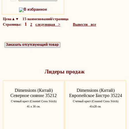
В избранное
Цена▲▼ 15 наименований/страница
1
Страницы:
2
следующая >
Вывести все
Заказать отсутсвующий товар
Лидеры продаж
Dimensions (Китай)
Dimensions (Китай)
Северное сияние 35212
Европейское Бистро 35224
Счетный крест (Counted Cross Stitch)
Счетный крест (Counted Cross Stitch)
41 х 30 см.
41x28 см.