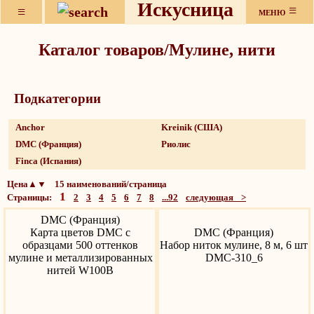
Искусница
≡
≡
МЕНЮ
Каталог товаров/Мулине, нити
Подкатeгории
Anchor
Kreinik (США)
DMC (Франция)
Риолис
Finca (Испания)
Цена▲▼ 15 наименований/страница
1
Страницы:
2
3
4
5
6
7
8
...92
следующая >
DMC (Франция)
Карта цветов DMC с
DMC (Франция)
образцами 500 оттенков
Набор ниток мулине, 8 м, 6 шт
мулине и металлизированных
DMC-310_6
нитей W100B