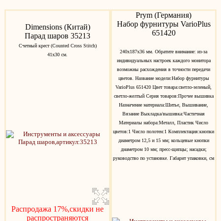
Prym (Германия)
Набор фурнитуры VarioPlus
Dimensions (Китай)
651420
Парад шаров 35213
Счетный крест (Counted Cross Stitch)
240х187х36 мм. Обратите внимание: из-за
41х30 см.
индивидуальных настроек каждого монитора
возможны расхождения в точности передачи
цветов. Название модели:Набор фурнитуры
VarioPlus 651420 Цвет товара:светло-зеленый,
светло-желтый Серия товаров:Прочее вышивка
Назначение материала:Шитье, Вышивание,
Вязание Выкладка/вышивка:Частичная
Материалы набора:Металл, Пластик Число
цветов:1 Число полотен:1 Комплектация:кнопки
диаметром 12,5 и 15 мм; кольцевые кнопки
диаметром 10 мм; пресс-щипцы; насадки;
руководство по установке. Габарит упаковки, см
Распродажа 17%,скидки не
распространяются