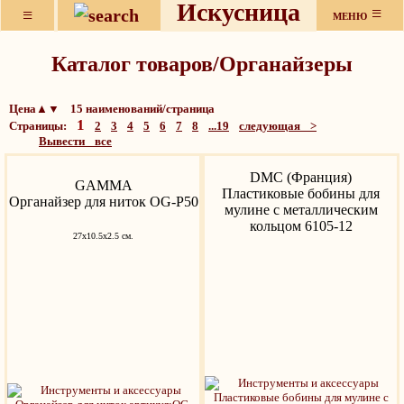
Искусница
≡
≡
МЕНЮ
Каталог товаров/Органайзеры
Цена▲▼ 15 наименований/страница
1
Страницы:
2
3
4
5
6
7
8
...19
следующая >
Вывести все
DMC (Франция)
GAMMA
Пластиковые бобины для
Органайзер для ниток OG-P50
мулине с металлическим
кольцом 6105-12
27х10.5х2.5 см.