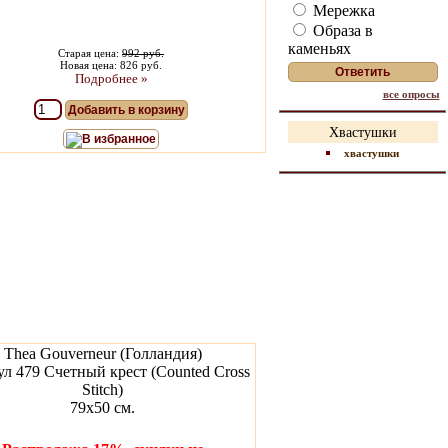
Мережка
Образа в
каменьях
Старая цена:
992 руб.
Новая цена: 826 руб.
Подробнее »
все опросы
Добавить в корзину
Хвастушки
В избранное
хвастушки
Thea Gouverneur (Голландия)
л 479 Счетный крест (Counted Cross
Stitch)
79х50 см.