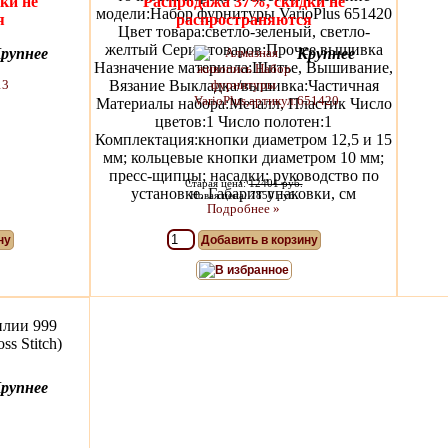
ки не
Распродажа 37%, скидки не
модели:Набор фурнитуры VarioPlus 651420
я
распространяются
Цвет товара:светло-зеленый, светло-
желтый Серия товаров:Прочее вышивка
рупнее
Крупнее
Назначение материала:Шитье, Вышивание,
Вязание Выкладка/вышивка:Частичная
Материалы набора:Металл, Пластик Число
цветов:1 Число полотен:1
Комплектация:кнопки диаметром 12,5 и 15
мм; кольцевые кнопки диаметром 10 мм;
пресс-щипцы; насадки; руководство по
Старая цена:
12401 руб.
установке. Габарит упаковки, см
Новая цена: 7850 руб.
Подробнее »
ну
Добавить в корзину
В избранное
илии 999
s Stitch)
рупнее