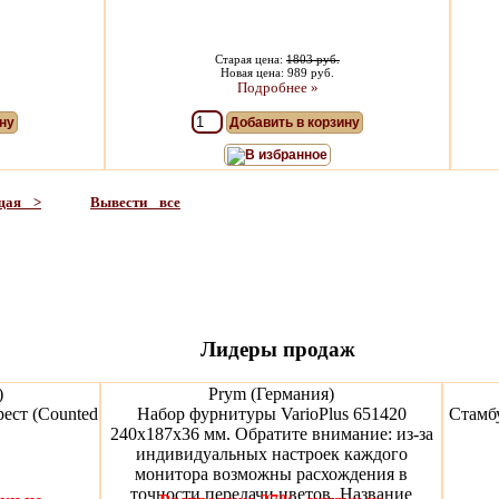
Старая цена:
1803 руб.
Новая цена: 989 руб.
Подробнее »
ну
Добавить в корзину
В избранное
щая >
Вывести все
Лидеры продаж
)
Prym (Германия)
ест (Counted
Набор фурнитуры VarioPlus 651420
Стамбу
240х187х36 мм. Обратите внимание: из-за
индивидуальных настроек каждого
монитора возможны расхождения в
точности передачи цветов. Название