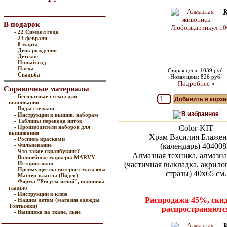
В подарок
- 22 Символ года
- 23 февраля
- 8 марта
- День рождения
- Детское
- Новый год
- Пасха
Старая цена:
1039 руб.
- Свадьба
Новая цена: 826 руб.
Подробнее »
Справочные материалы
- Бесплатные схемы для
Добавить в корзи
вышивания
- Виды стежков
В избранное
- Инструкции к вышив. наборам
- Таблицы перевода ниток
- Производители наборов для
Color-KIT
вышивания
Храм Василия Блажен
- Роспись красками
- Фильцевание
(календарь) 40400
- Что такое скрапбукинг?
Алмазная техника, алмазна
- Волшебные маркеры MARVY
- История икон
(частичная выкладка, акрило
- Преимущества интернет-магазина
стразы) 40x65 см.
- Мастер-классы (Видео)
- Фирма "Рисуем иглой", вышивка
гладью
- Инструкции к клею
Распродажа 45%, скид
- Нашим детям (магазин одежды
Топтыжки)
распространяютс
- Вышивка на ткане, льне