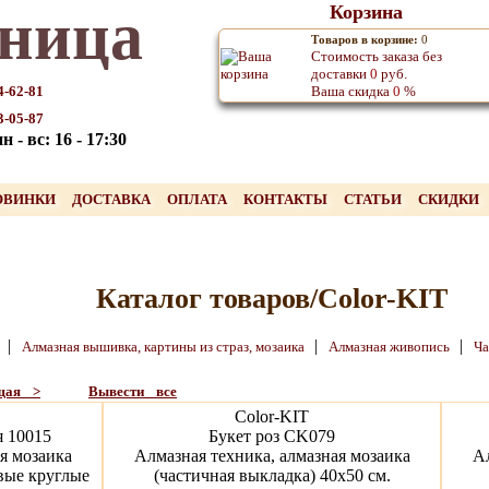
ница
Корзина
Товаров в корзине:
0
Стоимость заказа без
доставки
0
руб.
4-62-81
Ваша скидка
0
%
3-05-87
 - вс: 16 - 17:30
ОВИНКИ
ДОСТАВКА
ОПЛАТА
КОНТАКТЫ
СТАТЬИ
СКИДКИ
Каталог товаров/Color-KIT
|
|
|
ь
Алмазная вышивка, картины из страз, мозаика
Алмазная живопись
Ча
щая >
Вывести все
Color-KIT
я 10015
Букет роз CK079
я мозаика
Алмазная техника, алмазная мозаика
Ал
вые круглые
(частичная выкладка) 40x50 см.