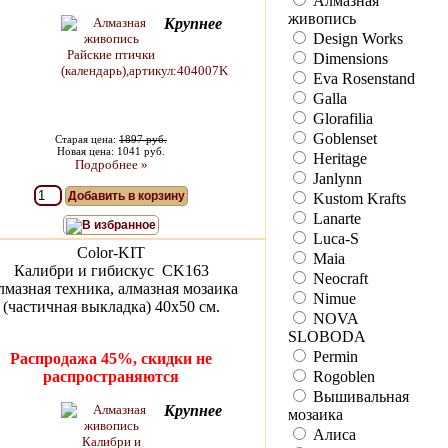
Алмазная
живопись
Крупнее
Design Works
Dimensions
Eva Rosenstand
Galla
Glorafilia
Goblenset
Старая цена:
1897 руб.
Новая цена: 1041 руб.
Heritage
Подробнее »
Janlynn
Добавить в корзину
Kustom Krafts
Lanarte
В избранное
Luca-S
Color-KIT
Maia
Калибри и гибискус CK163
Neocraft
мазная техника, алмазная мозаика
Nimue
(частичная выкладка) 40х50 см.
NOVA
SLOBODA
Permin
Распродажа 45%, скидки не
распространяются
Rogoblen
Вышивальная
Крупнее
мозаика
Алиса