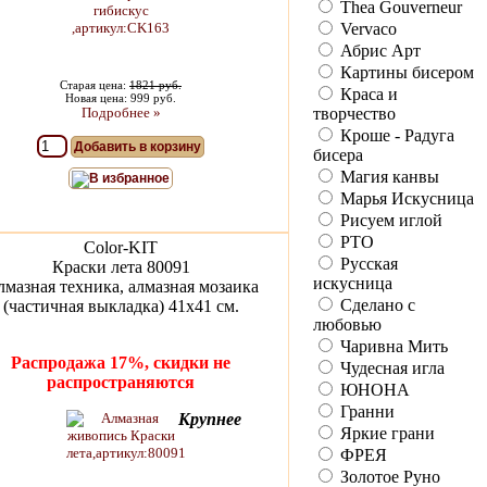
Thea Gouverneur
Vervaco
Абрис Арт
Картины бисером
Старая цена:
1821 руб.
Краса и
Новая цена: 999 руб.
Подробнее »
творчество
Кроше - Радуга
Добавить в корзину
бисера
Магия канвы
В избранное
Марья Искусница
Рисуем иглой
РТО
Color-KIT
Русская
Краски лета 80091
искусница
мазная техника, алмазная мозаика
Сделано с
(частичная выкладка) 41х41 см.
любовью
Чаривна Мить
Распродажа 17%, скидки не
Чудесная игла
распространяются
ЮНОНА
Гранни
Крупнее
Яркие грани
ФРЕЯ
Золотое Руно