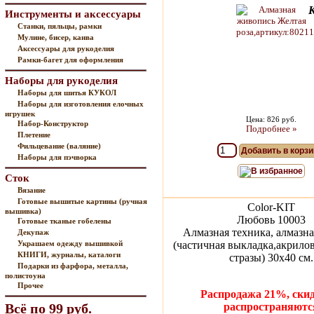
Инструменты и аксессуары
Станки, пяльцы, рамки
Мулине, бисер, канва
Аксессуары для рукоделия
Рамки-багет для оформления
Наборы для рукоделия
Наборы для шитья КУКОЛ
Наборы для изготовления елочных
игрушек
Цена: 826 руб.
Набор-Конструктор
Подробнее »
Плетение
Фильцевание (валяние)
Добавить в корзи
Наборы для пэчворка
В избранное
Сток
Вязание
Готовые вышитые картины (ручная
Color-KIT
вышивка)
Любовь 10003
Готовые тканые гобелены
Алмазная техника, алмазна
Декупаж
Украшаем одежду вышивкой
(частичная выкладка,акрило
КНИГИ, журналы, каталоги
стразы) 30x40 см.
Подарки из фарфора, металла,
полистоуна
Прочее
Распродажа 21%, скид
Всё по 99 руб.
распространяютс