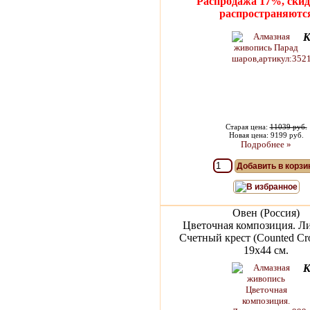
Распродажа 17%, скид
распространяютс
К
Старая цена:
11039 руб.
Новая цена: 9199 руб.
Подробнее »
Добавить в корзи
В избранное
Овен (Россия)
Цветочная композиция. Л
Счетный крест (Counted Cros
19х44 см.
К