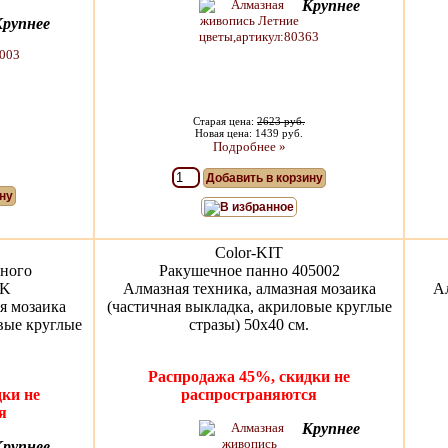
Крупнее
Крупнее
Старая цена:
2623 руб.
Новая цена: 1439 руб.
Подробнее »
Добавить в корзину
ну
В избранное
Color-KIT
ного
Ракушечное панно 405002
8K
Алмазная техника, алмазная мозаика
Ал
я мозаика
(частичная выкладка, акриловые круглые
вые круглые
стразы) 50x40 см.
Распродажа 45%, скидки не
ки не
распространяются
я
Крупнее
Крупнее