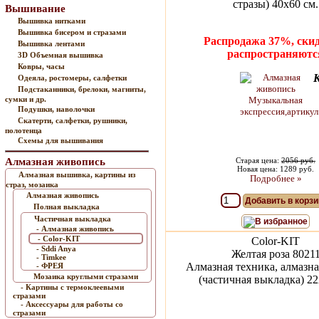
стразы) 40x60 см.
Вышивание
Вышивка нитками
Вышивка бисером и стразами
Распродажа 37%, скид
Вышивка лентами
распространяютс
3D Объемная вышивка
Ковры, часы
Одеяла, ростомеры, салфетки
Подстаканники, брелоки, магниты,
сумки и др.
Подушки, наволочки
Скатерти, салфетки, рушники,
полотенца
Схемы для вышивания
Алмазная живопись
Старая цена:
2056 руб.
Новая цена: 1289 руб.
Алмазная вышивка, картины из
Подробнее »
страз, мозаика
Алмазная живопись
Добавить в корзи
Полная выкладка
Частичная выкладка
В избранное
- Алмазная живопись
- Color-KIT
Color-KIT
- Sddi Anya
Желтая роза 8021
- Timkee
Алмазная техника, алмазна
- ФРЕЯ
Мозаика круглыми стразами
(частичная выкладка) 22
- Картины с термоклеевыми
стразами
- Аксессуары для работы со
стразами