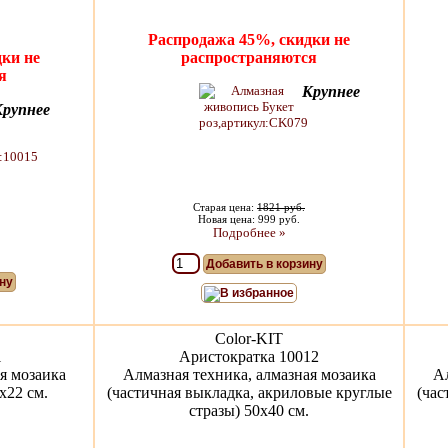
Распродажа 45%, скидки не
ки не
распространяются
я
Крупнее
Крупнее
Старая цена:
1821 руб.
Новая цена: 999 руб.
Подробнее »
Добавить в корзину
ну
В избранное
Color-KIT
1
Аристократка 10012
я мозаика
Алмазная техника, алмазная мозаика
Ал
х22 см.
(частичная выкладка, акриловые круглые
(час
стразы) 50x40 см.