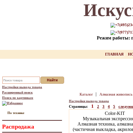
Искус
Только для Вас промокод на
скидку нашего товара!!
+7(495)23
+7(977)71
оставьте свой Email, мы вышлем Вам
Режим работы: пн
промокод
Ваш Email:
ГЛАВНАЯ
Н
Отправить
Настройки вывода товара
Расширенный поиск
|
Каталог
Алмазная живопис
Поиск по картинкам
Настройки вывода товара
Избранное
1
Страницы:
2
3
4
5
следую
Color-KIT
По технике
Музыкальная экспресси
Алмазная техника, алмазна
Распродажа
(частичная выкладка, акрило