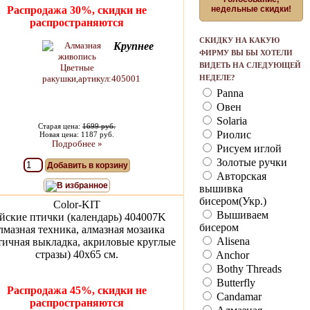
Распродажа 30%, скидки не
недельные скидки!
распространяются
СКИДКУ НА КАКУЮ
Крупнее
ФИРМУ ВЫ БЫ ХОТЕЛИ
ВИДЕТЬ НА СЛЕДУЮЩЕЙ
НЕДЕЛЕ?
Panna
Овен
Solaria
Старая цена:
1699 руб.
Риолис
Новая цена: 1187 руб.
Подробнее »
Рисуем иглой
Золотые ручки
Добавить в корзину
Авторская
В избранное
вышивка
бисером(Укр.)
Color-KIT
Вышиваем
йские птички (календарь) 404007K
бисером
мазная техника, алмазная мозаика
Alisena
тичная выкладка, акриловые круглые
стразы) 40x65 см.
Anchor
Bothy Threads
Butterfly
Распродажа 45%, скидки не
Candamar
распространяются