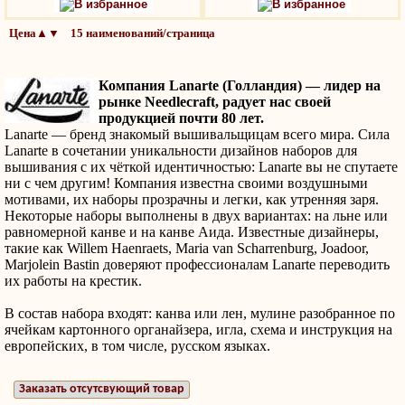
В избранное
В избранное
Цена▲▼ 15 наименований/страница
Компания Lanarte (Голландия) — лидер на
рынке Needlecraft, радует нас своей
продукцией почти 80 лет.
Lanarte — бренд знакомый вышивальщицам всего мира. Сила
Lanarte в сочетании уникальности дизайнов наборов для
вышивания с их чёткой идентичностью: Lanarte вы не спутаете
ни с чем другим! Компания известна своими воздушными
мотивами, их наборы прозрачны и легки, как утренняя заря.
Некоторые наборы выполнены в двух вариантах: на льне или
равномерной канве и на канве Аида. Известные дизайнеры,
такие как Willem Haenraets, Maria van Scharrenburg, Joadoor,
Marjolein Bastin доверяют профессионалам Lanarte переводить
их работы на крестик.
В состав набора входят: канва или лен, мулине разобранное по
ячейкам картонного органайзера, игла, схема и инструкция на
европейских, в том числе, русском языках.
Заказать отсутсвующий товар