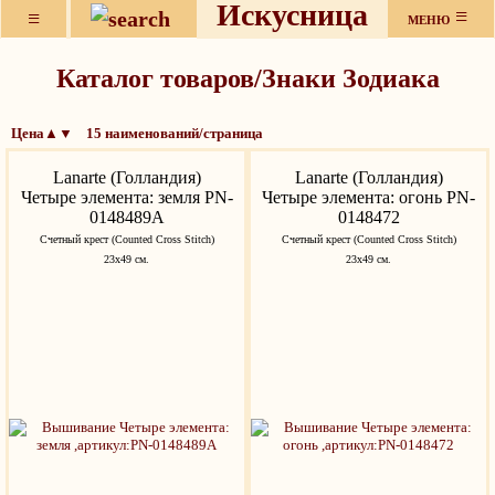
Искусница
≡
≡
МЕНЮ
Каталог товаров/Знаки Зодиака
Цена▲▼ 15 наименований/страница
Lanarte (Голландия)
Lanarte (Голландия)
Четыре элемента: земля PN-
Четыре элемента: огонь PN-
0148489A
0148472
Счетный крест (Counted Cross Stitch)
Счетный крест (Counted Cross Stitch)
23x49 см.
23x49 см.