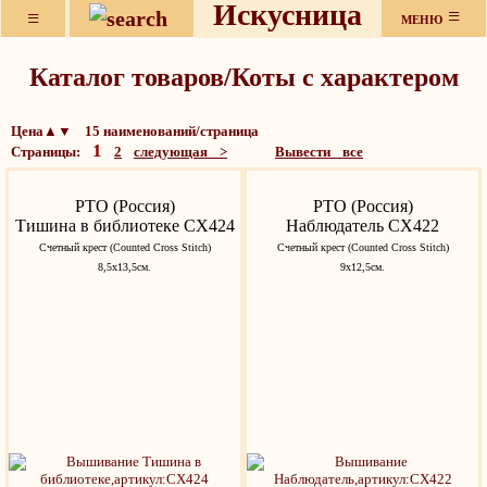
Искусница
≡
≡
МЕНЮ
Каталог товаров/Коты с характером
Цена▲▼ 15 наименований/страница
1
Страницы:
2
следующая >
Вывести все
РТО (Россия)
РТО (Россия)
Тишина в библиотеке СХ424
Наблюдатель СХ422
Счетный крест (Counted Cross Stitch)
Счетный крест (Counted Cross Stitch)
8,5х13,5см.
9х12,5см.