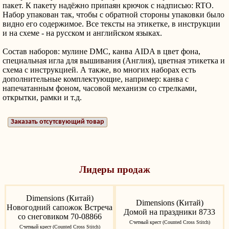
пакет. К пакету надёжно припаян крючок с надписью: RTO.
Набор упакован так, чтобы с обратной стороны упаковки было
видно его содержимое. Все тексты на этикетке, в инструкции
и на схеме - на русском и английском языках.
Состав наборов: мулине DMC, канва AIDA в цвет фона,
специальная игла для вышивания (Англия), цветная этикетка и
схема с инструкцией. А также, во многих наборах есть
дополнительные комплектующие, например: канва с
напечатанным фоном, часовой механизм со стрелками,
открытки, рамки и т.д.
Заказать отсутсвующий товар
Лидеры продаж
Dimensions (Китай)
Dimensions (Китай)
Новогодний сапожок Встреча
Домой на праздники 8733
со снеговиком 70-08866
Счетный крест (Counted Cross Stitch)
Счетный крест (Counted Cross Stitch)