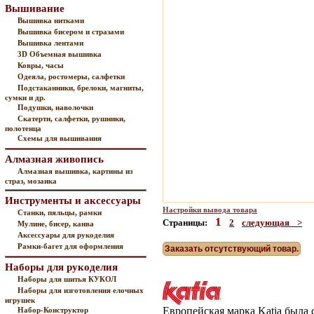
Вышивание
Вышивка нитками
Вышивка бисером и стразами
Вышивка лентами
3D Объемная вышивка
Ковры, часы
Одеяла, ростомеры, салфетки
Подстаканники, брелоки, магниты,
сумки и др.
Подушки, наволочки
Скатерти, салфетки, рушники,
полотенца
Схемы для вышивания
Алмазная живопись
Алмазная вышивка, картины из
страз, мозаика
Инструменты и аксессуары
Настройки вывода товара
Станки, пяльцы, рамки
1
Страницы:
2
следующая >
Мулине, бисер, канва
Аксессуары для рукоделия
Рамки-багет для оформления
Заказать отсутствующий товар.
Наборы для рукоделия
Наборы для шитья КУКОЛ
Наборы для изготовления елочных
игрушек
Европейская марка Katia была 
Набор-Конструктор