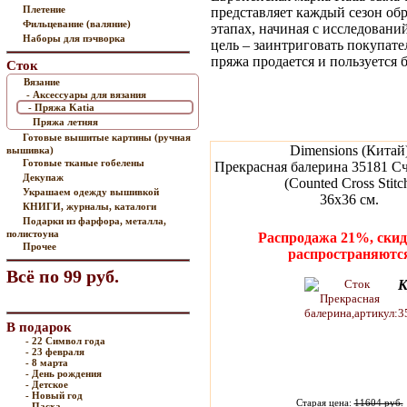
Плетение
представляет каждый сезон об
Фильцевание (валяние)
этапах, начиная с исследовани
Наборы для пэчворка
цель – заинтриговать покупате
пряжа продается и пользуется 
Сток
Вязание
- Аксессуары для вязания
- Пряжа Katia
Пряжа летняя
Готовые вышитые картины (ручная
Dimensions (Китай
вышивка)
Готовые тканые гобелены
Прекрасная балерина 35181 С
Декупаж
(Counted Cross Stitc
Украшаем одежду вышивкой
36х36 см.
КНИГИ, журналы, каталоги
Подарки из фарфора, металла,
полистоуна
Распродажа 21%, скид
Прочее
распространяютс
Всё по 99 руб.
К
В подарок
- 22 Символ года
- 23 февраля
- 8 марта
- День рождения
- Детское
- Новый год
Старая цена:
11604 руб.
- Пасха