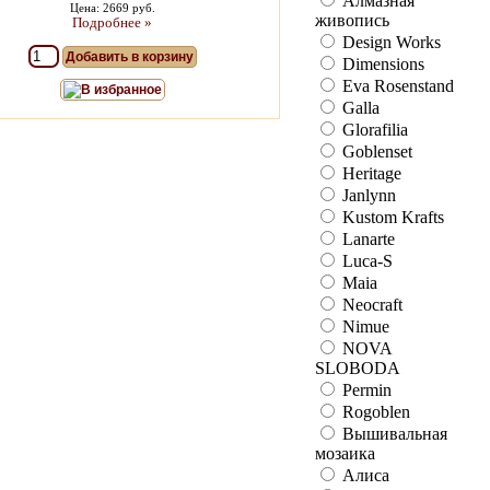
Алмазная
Цена: 2669 руб.
живопись
Подробнее »
Design Works
Добавить в корзину
Dimensions
Eva Rosenstand
В избранное
Galla
Glorafilia
Goblenset
Heritage
Janlynn
Kustom Krafts
Lanarte
Luca-S
Maia
Neocraft
Nimue
NOVA
SLOBODA
Permin
Rogoblen
Вышивальная
мозаика
Алиса