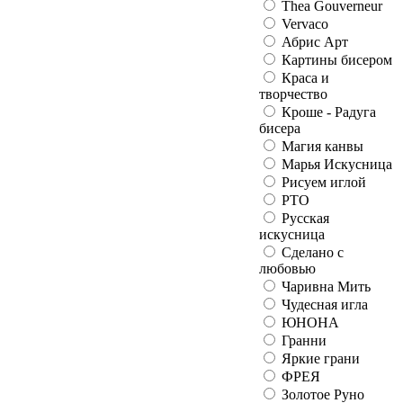
Thea Gouverneur
Vervaco
Абрис Арт
Картины бисером
Краса и
творчество
Кроше - Радуга
бисера
Магия канвы
Марья Искусница
Рисуем иглой
РТО
Русская
искусница
Сделано с
любовью
Чаривна Мить
Чудесная игла
ЮНОНА
Гранни
Яркие грани
ФРЕЯ
Золотое Руно