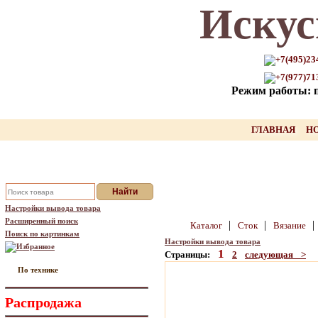
Искус
Только для Вас промокод на
скидку нашего товара!!
+7(495)23
+7(977)71
оставьте свой Email, мы вышлем Вам
Режим работы: пн
промокод
Ваш Email:
ГЛАВНАЯ
Н
Отправить
Настройки вывода товара
Расширенный поиск
|
|
|
Каталог
Сток
Вязание
Поиск по картинкам
Настройки вывода товара
Избранное
1
Страницы:
2
следующая >
По технике
Распродажа