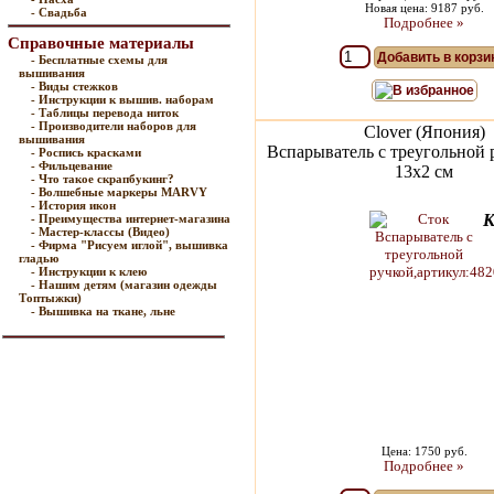
Новая цена: 9187 руб.
- Свадьба
Подробнее »
Справочные материалы
Добавить в корзи
- Бесплатные схемы для
вышивания
- Виды стежков
В избранное
- Инструкции к вышив. наборам
- Таблицы перевода ниток
- Производители наборов для
Clover (Япония)
вышивания
Вспарыватель с треугольной 
- Роспись красками
- Фильцевание
13x2 см
- Что такое скрапбукинг?
- Волшебные маркеры MARVY
- История икон
К
- Преимущества интернет-магазина
- Мастер-классы (Видео)
- Фирма "Рисуем иглой", вышивка
гладью
- Инструкции к клею
- Нашим детям (магазин одежды
Топтыжки)
- Вышивка на ткане, льне
Цена: 1750 руб.
Подробнее »