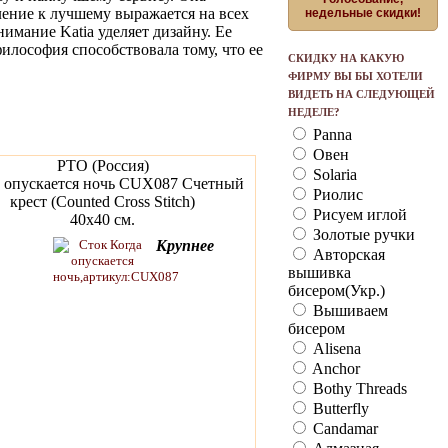
ение к лучшему выражается на всех
недельные скидки!
имание Katia уделяет дизайну. Ее
философия способствовала тому, что ее
СКИДКУ НА КАКУЮ
ФИРМУ ВЫ БЫ ХОТЕЛИ
ВИДЕТЬ НА СЛЕДУЮЩЕЙ
НЕДЕЛЕ?
Panna
Овен
РТО (Россия)
Solaria
а опускается ночь CUX087 Счетный
Риолис
крест (Counted Cross Stitch)
Рисуем иглой
40х40 см.
Золотые ручки
Крупнее
Авторская
вышивка
бисером(Укр.)
Вышиваем
бисером
Alisena
Anchor
Bothy Threads
Butterfly
Candamar