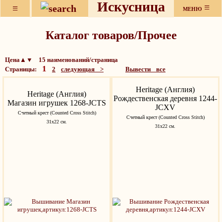
Искусница
≡
≡
МЕНЮ
Каталог товаров/Прочее
Цена▲▼ 15 наименований/страница
1
Страницы:
2
следующая >
Вывести все
Heritage (Англия)
Heritage (Англия)
Рождественская деревня 1244-
Магазин игрушек 1268-JCTS
JCXV
Счетный крест (Counted Cross Stitch)
Счетный крест (Counted Cross Stitch)
31х22 см.
31х22 см.