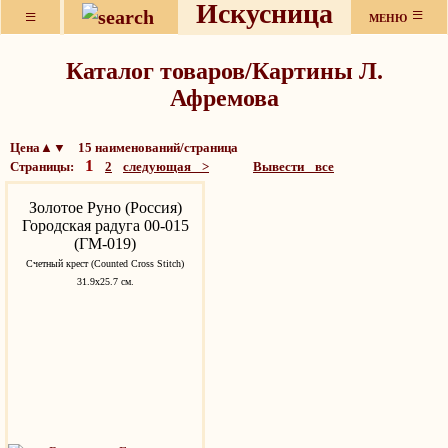
Искусница
≡
≡
МЕНЮ
Каталог товаров/Картины Л.
Афремова
Цена▲▼ 15 наименований/страница
1
Страницы:
2
следующая >
Вывести все
Золотое Руно (Россия)
Городская радуга 00-015
(ГМ-019)
Счетный крест (Counted Cross Stitch)
31.9х25.7 см.