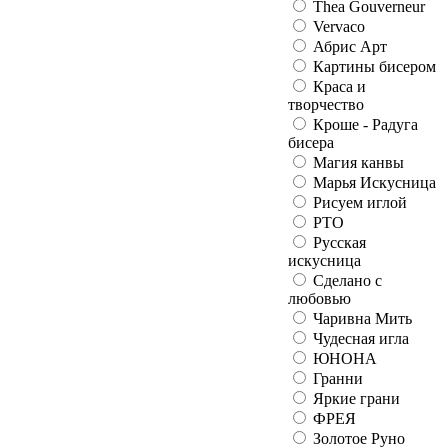
Thea Gouverneur
Vervaco
Абрис Арт
Картины бисером
Краса и
творчество
Кроше - Радуга
бисера
Магия канвы
Марья Искусница
Рисуем иглой
РТО
Русская
искусница
Сделано с
любовью
Чаривна Мить
Чудесная игла
ЮНОНА
Гранни
Яркие грани
ФРЕЯ
Золотое Руно