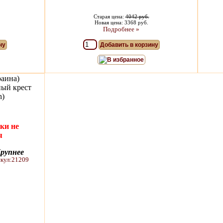
Старая цена:
4042 руб.
Новая цена: 3368 руб.
Подробнее »
ну
Добавить в корзину
В избранное
раина)
ный крест
h)
ки не
я
рупнее