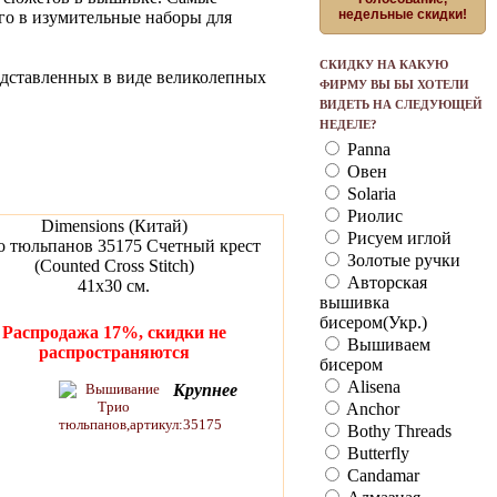
недельные скидки!
го в изумительные наборы для
СКИДКУ НА КАКУЮ
едставленных в виде великолепных
ФИРМУ ВЫ БЫ ХОТЕЛИ
ВИДЕТЬ НА СЛЕДУЮЩЕЙ
НЕДЕЛЕ?
Panna
Овен
Solaria
Риолис
Dimensions (Китай)
Рисуем иглой
о тюльпанов 35175 Счетный крест
Золотые ручки
(Counted Cross Stitch)
Авторская
41x30 см.
вышивка
бисером(Укр.)
Распродажа 17%, скидки не
Вышиваем
распространяются
бисером
Alisena
Крупнее
Anchor
Bothy Threads
Butterfly
Candamar