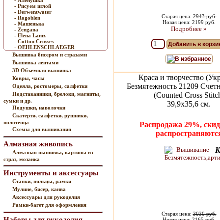
- Аленушка
- Рисуем иглой
- Derwentwater
Старая цена:
2943 руб.
- Rogoblen
Новая цена: 2199 руб.
- Машенька
Подробнее »
- Zengana
- Elena Lamz
- Cotton Crosses
Добавить в корзи
- OEHLENSCHLAEGER
Вышивка бисером и стразами
В избранное
Вышивка лентами
3D Объемная вышивка
Краса и творчество (Ук
Ковры, часы
Безмятежность 21209 Счет
Одеяла, ростомеры, салфетки
Подстаканники, брелоки, магниты,
(Counted Cross Stitc
сумки и др.
39,9х35,6 см.
Подушки, наволочки
Скатерти, салфетки, рушники,
полотенца
Распродажа 29%, скид
Схемы для вышивания
распространяютс
Алмазная живопись
К
Алмазная вышивка, картины из
страз, мозаика
Инструменты и аксессуары
Станки, пяльцы, рамки
Мулине, бисер, канва
Аксессуары для рукоделия
Рамки-багет для оформления
Старая цена:
3030 руб.
Наборы для рукоделия
Новая цена: 2165 руб.