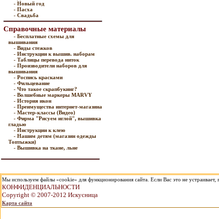
- Новый год
- Пасха
- Свадьба
Справочные материалы
- Бесплатные схемы для
вышивания
- Виды стежков
- Инструкции к вышив. наборам
- Таблицы перевода ниток
- Производители наборов для
вышивания
- Роспись красками
- Фильцевание
- Что такое скрапбукинг?
- Волшебные маркеры MARVY
- История икон
- Преимущества интернет-магазина
- Мастер-классы (Видео)
- Фирма "Рисуем иглой", вышивка
гладью
- Инструкции к клею
- Нашим детям (магазин одежды
Топтыжки)
- Вышивка на ткане, льне
Мы используем файлы «cookie» для функционирования сайта. Если Вас это не устраивает, п
КОНФИДЕНЦИАЛЬНОСТИ
Copyright © 2007-2012 Искусница
Карта сайта