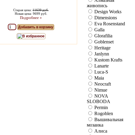
Алмазная
живопись
Старая цена:
11639 руб.
Design Works
Новая цена: 9699 руб.
Dimensions
Подробнее »
Eva Rosenstand
Добавить в корзину
Galla
Glorafilia
В избранное
Goblenset
Heritage
Janlynn
Kustom Krafts
Lanarte
Luca-S
Maia
Neocraft
Nimue
NOVA
SLOBODA
Permin
Rogoblen
Вышивальная
мозаика
Алиса