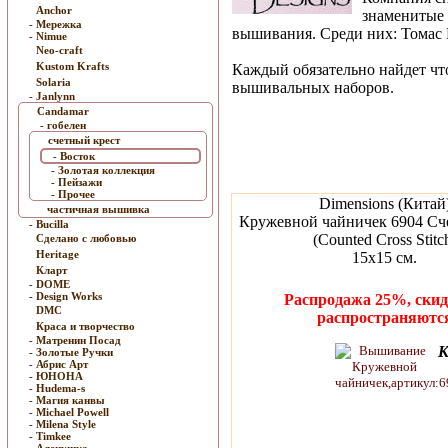
Anchor
знаменитые 
- Мережка
вышивания. Среди них: Томас 
- Nimue
Neo-craft
Kustom Krafts
Каждый обязательно найдет чт
Solaria
вышивальных наборов.
- Janlynn
Candamar
- гобелен
счетный крест
- Восток
- Золотая коллекция
- Пейзажи
- Прочее
Dimensions (Китай
частичная вышивка
Кружевной чайничек 6904 Сч
- Bucilla
(Counted Cross Stitc
Сделано с любовью
Heritage
15x15 см.
Кларт
- DOME
- Design Works
Распродажа 25%, скид
DMC
распространяютс
Краса и творчество
- Матренин Посад
К
- Золотые Ручки
- Абрис Арт
- ЮНОНА
- Hudema-s
- Магия канвы
- Michael Powell
- Milena Style
- Timkee