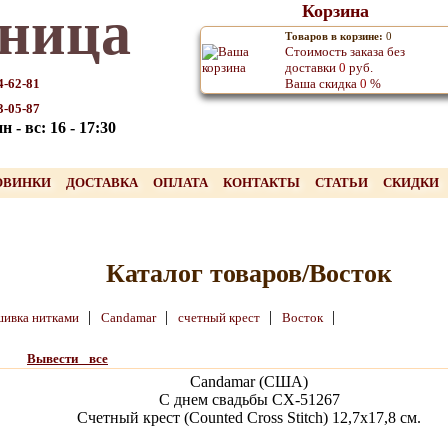
ница
Корзина
Товаров в корзине:
0
Стоимость заказа без
доставки
0
руб.
4-62-81
Ваша скидка
0
%
3-05-87
 - вс: 16 - 17:30
ОВИНКИ
ДОСТАВКА
ОПЛАТА
КОНТАКТЫ
СТАТЬИ
СКИДКИ
Каталог товаров/Восток
|
|
|
|
ивка нитками
Candamar
счетный крест
Восток
Вывести все
Candamar (США)
С днем свадьбы CX-51267
Счетный крест (Counted Cross Stitch) 12,7х17,8 см.