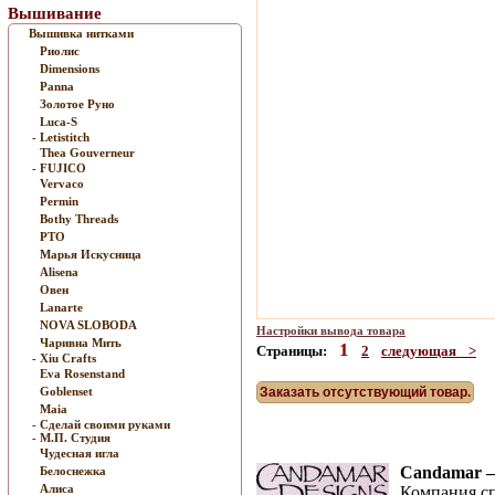
Вышивание
Вышивка нитками
Риолис
Dimensions
Panna
Золотое Руно
Luca-S
- Letistitch
Thea Gouverneur
- FUJICO
Vervaco
Permin
Bothy Threads
РТО
Марья Искусница
Alisena
Овен
Lanarte
NOVA SLOBODA
Настройки вывода товара
Чаривна Мить
1
Страницы:
2
следующая >
- Xiu Crafts
Eva Rosenstand
Goblenset
Заказать отсутствующий товар.
Maia
- Сделай своими руками
- М.П. Студия
Чудесная игла
Candamar —
Белоснежка
Алиса
Компания с