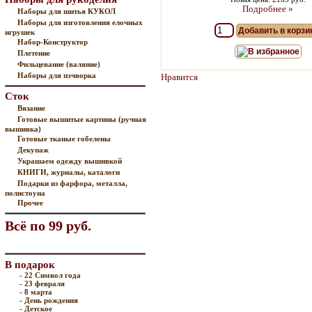
Подробнее »
Наборы для шитья КУКОЛ
Наборы для изготовления елочных
Добавить в корзи
игрушек
Набор-Конструктор
В избранное
Плетение
Фильцевание (валяние)
Наборы для пэчворка
Нравится
Сток
Вязание
Готовые вышитые картины (ручная
вышивка)
Готовые тканые гобелены
Декупаж
Украшаем одежду вышивкой
КНИГИ, журналы, каталоги
Подарки из фарфора, металла,
полистоуна
Прочее
Всё по 99 руб.
В подарок
- 22 Символ года
- 23 февраля
- 8 марта
- День рождения
- Детское