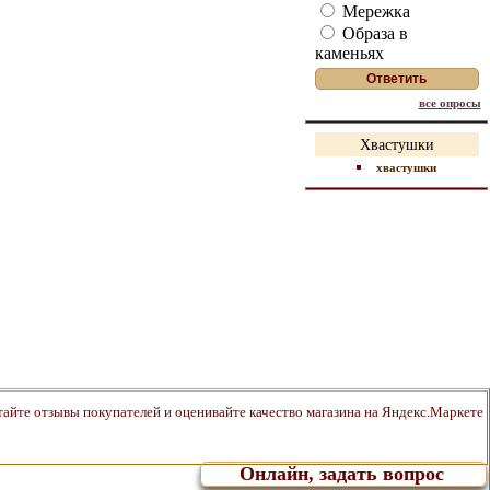
Мережка
Образа в
каменьях
все опросы
Хвастушки
хвастушки
Онлайн, задать вопрос