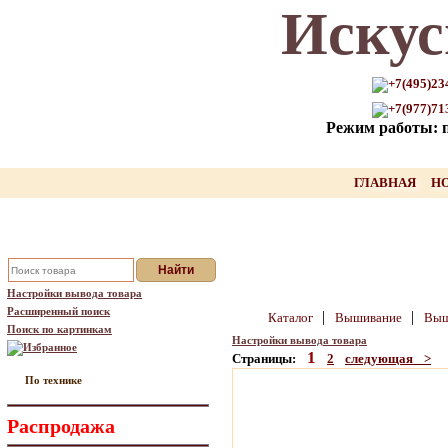
Искус
Только для Вас промокод на
скидку нашего товара!!
+7(495)23
+7(977)71
оставьте свой Email, мы вышлем Вам
Режим работы: пн
промокод
Ваш Email:
ГЛАВНАЯ
Н
Отправить
Настройки вывода товара
Расширенный поиск
|
|
Каталог
Вышивание
Выш
Поиск по картинкам
Настройки вывода товара
Избранное
1
Страницы:
2
следующая >
По технике
Распродажа