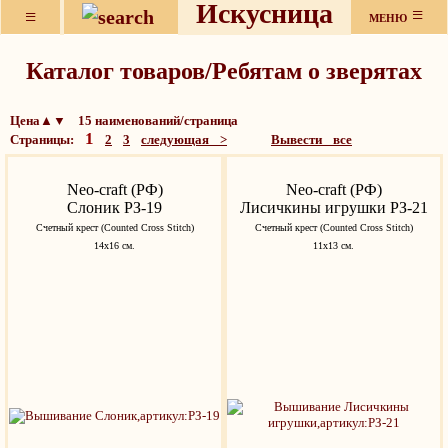
Искусница
≡
≡
МЕНЮ
Каталог товаров/Ребятам о зверятах
Цена▲▼ 15 наименований/страница
1
Страницы:
2
3
следующая >
Вывести все
Neo-craft (РФ)
Neo-craft (РФ)
Слоник РЗ-19
Лисичкины игрушки РЗ-21
Счетный крест (Counted Cross Stitch)
Счетный крест (Counted Cross Stitch)
14х16 см.
11х13 см.