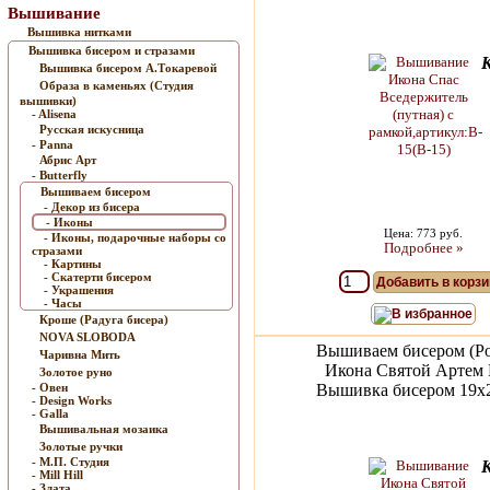
Вышивание
Вышивка нитками
Вышивка бисером и стразами
Вышивка бисером А.Токаревой
Образа в каменьях (Студия
вышивки)
- Alisena
Русская искусница
- Panna
Абрис Арт
- Butterfly
Вышиваем бисером
- Декор из бисера
- Иконы
Цена: 773 руб.
- Иконы, подарочные наборы со
Подробнее »
стразами
- Картины
- Скатерти бисером
Добавить в корзи
- Украшения
- Часы
В избранное
Кроше (Радуга бисера)
NOVA SLOBODA
Вышиваем бисером (Ро
Чаривна Мить
Икона Святой Артем 
Золотое руно
- Овен
Вышивка бисером 19х2
- Design Works
- Galla
Вышивальная мозаика
Золотые ручки
- М.П. Студия
- Mill Hill
- Злата