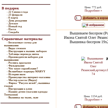
Цена: 772 руб.
В подарок
Подробнее »
- 22 Символ года
- 23 февраля
- 8 марта
Добавить в корзи
- День рождения
- Детское
В избранное
- Новый год
- Пасха
- Свадьба
Вышиваем бисером (Ро
Икона Святой Олег Рязанс
Справочные материалы
Вышивка бисером 19х2
- Бесплатные схемы для
вышивания
- Виды стежков
- Инструкции к вышив. наборам
- Таблицы перевода ниток
- Производители наборов для
вышивания
- Роспись красками
- Фильцевание
- Что такое скрапбукинг?
- Волшебные маркеры MARVY
- История икон
- Преимущества интернет-магазина
- Мастер-классы (Видео)
- Фирма "Рисуем иглой", вышивка
гладью
- Инструкции к клею
- Нашим детям (магазин одежды
Топтыжки)
Цена: 1154 руб.
- Вышивка на ткане, льне
Подробнее »
Добавить в корзи