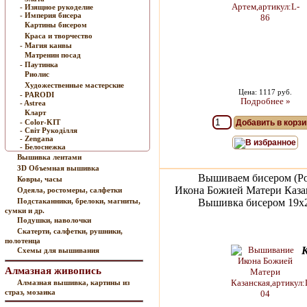
- Изящное рукоделие
- Империя бисера
Картины бисером
Краса и творчество
- Магия канвы
Матренин посад
- Паутинка
Риолис
Художественные мастерские
Цена: 1117 руб.
- PARODI
Подробнее »
- Astrea
Кларт
- Color-KIT
Добавить в корзи
- Cвiт Рукодiлля
- Zengana
В избранное
- Белоснежка
Вышивка лентами
3D Объемная вышивка
Вышиваем бисером (Ро
Ковры, часы
Икона Божией Матери Каза
Одеяла, ростомеры, салфетки
Подстаканники, брелоки, магниты,
Вышивка бисером 19х2
сумки и др.
Подушки, наволочки
Скатерти, салфетки, рушники,
полотенца
Схемы для вышивания
Алмазная живопись
Алмазная вышивка, картины из
страз, мозаика