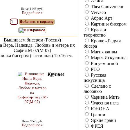
Алиса
Thea Gouverneur
Цена: 1143 руб.
Vervaco
Подробнее »
Абрис Арт
Добавить в корзину
Картины бисером
Краса и
В избранное
творчество
Вышиваем бисером (Россия)
Кроше - Радуга
а Вера, Надежда, Любовь и матерь их
бисера
София M-07(М-07)
Магия канвы
ивка бисером (частичная) 12x16 см.
Марья Искусница
Рисуем иглой
РТО
Крупнее
Русская
искусница
Сделано с
любовью
Чаривна Мить
Чудесная игла
ЮНОНА
Гранни
Яркие грани
Цена: 952 руб.
Подробнее »
ФРЕЯ