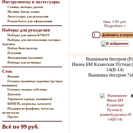
Инструменты и аксессуары
Станки, пяльцы, рамки
Мулине, бисер, канва
Аксессуары для рукоделия
Рамки-багет для оформления
Цена: 1781 руб.
Подробнее »
Наборы для рукоделия
Добавить в корзи
Наборы для шитья КУКОЛ
Наборы для изготовления елочных
В избранное
игрушек
Набор-Конструктор
Плетение
Фильцевание (валяние)
Вышиваем бисером (Ро
Наборы для пэчворка
Икона БМ Казанская Путная (
14(В-14)
Сток
Вышивка бисером 7х6
Вязание
Готовые вышитые картины (ручная
вышивка)
Готовые тканые гобелены
Декупаж
Украшаем одежду вышивкой
КНИГИ, журналы, каталоги
Подарки из фарфора, металла,
полистоуна
Прочее
Всё по 99 руб.