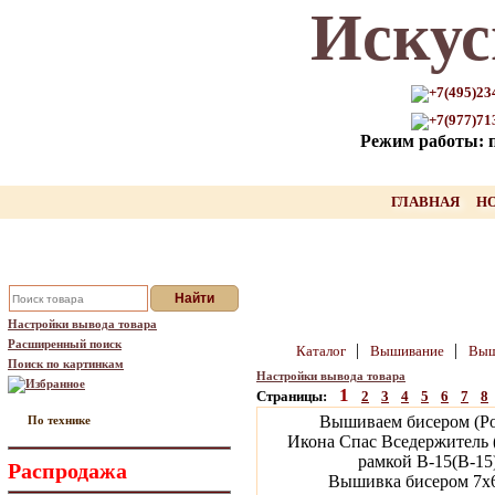
Искус
Только для Вас промокод на
скидку нашего товара!!
+7(495)23
+7(977)71
оставьте свой Email, мы вышлем Вам
Режим работы: пн
промокод
Ваш Email:
ГЛАВНАЯ
Н
Отправить
Настройки вывода товара
Расширенный поиск
|
|
Каталог
Вышивание
Выш
Поиск по картинкам
Настройки вывода товара
Избранное
1
Страницы:
2
3
4
5
6
7
8
Вышиваем бисером (Ро
По технике
Икона Спас Вседержитель (
рамкой B-15(В-15
Распродажа
Вышивка бисером 7х6