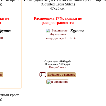
h)
(Counted Cross Stitch)
47х25 см.
ки не
Распродажа 17%, скидки не
я
распространяются
рупнее
Крупнее
Старая цена:
1998 руб.
Новая цена: 1665 руб.
Подробнее »
ну
Добавить в корзину
В избранное
етный крест
h)