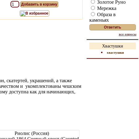
Золотое Руно
Добавить в корзину
Мережка
В избранное
Образа в
каменьях
все опросы
Хвастушки
хвастушки
, скатертей, украшений, а также
качеством и укомплектованы чешским
тому доступна как для начинающих,
Риолис (Россия)
ошадей 1864 Счетный крест (Counted