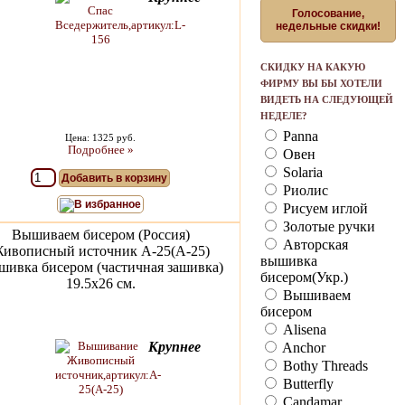
Голосование,
недельные скидки!
СКИДКУ НА КАКУЮ
ФИРМУ ВЫ БЫ ХОТЕЛИ
ВИДЕТЬ НА СЛЕДУЮЩЕЙ
НЕДЕЛЕ?
Panna
Цена: 1325 руб.
Подробнее »
Овен
Solaria
Добавить в корзину
Риолис
В избранное
Рисуем иглой
Золотые ручки
Вышиваем бисером (Россия)
Авторская
ивописный источник A-25(А-25)
вышивка
ивка бисером (частичная зашивка)
бисером(Укр.)
19.5х26 см.
Вышиваем
бисером
Alisena
Крупнее
Anchor
Bothy Threads
Butterfly
Candamar