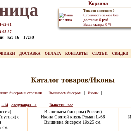
ница
Корзина
Товаров в корзине:
0
Стоимость заказа без
доставки
0
руб.
4-62-81
Ваша скидка
0
%
3-05-87
 - вс: 16 - 17:30
ОВИНКИ
ДОСТАВКА
ОПЛАТА
КОНТАКТЫ
СТАТЬИ
СКИДКИ
Каталог товаров/Иконы
|
|
|
ивка бисером и стразами
Вышиваем бисером
Иконы
...14
следующая >
Вывести все
ссия)
Вышиваем бисером (Россия)
путная) с
Икона Святой князь Роман L-66
И
)
Вышивка бисером 19х25 см.
 см.