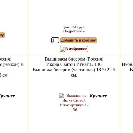
Цена: 1517 руб.
Подробнее »
ну
Добавить в корзину
В избранное
ссия)
Вышиваем бисером (Россия)
с рамкой) B-
Икона Святой Игнат L-136
Икон
Вышивка бисером (частичная) 18.5x22.5
В
 см.
см.
Крупнее
Крупнее