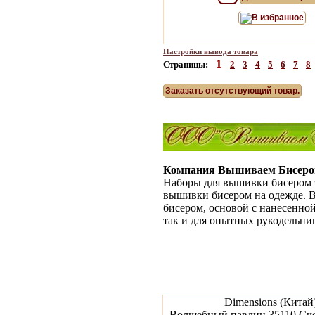
В избранное
Настройки вывода товара
1
Страницы:
2
3
4
5
6
7
8
Заказать отсутствующий товар.
Компания Вышиваем Бисером
Наборы для вышивки бисером э
вышивки бисером на одежде. 
бисером, основой с нанесенно
так и для опытных рукодельни
Dimensions (Китай
Волшебный павлин 35110 Сч