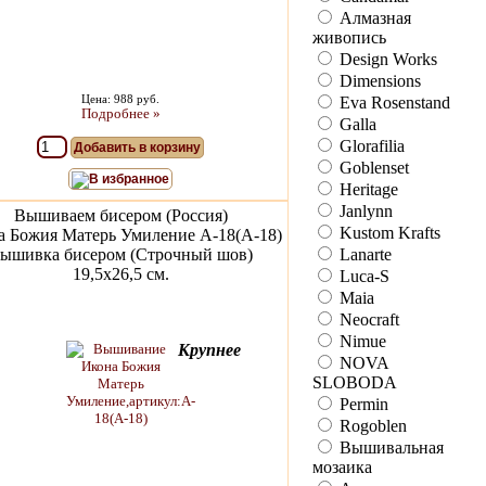
Алмазная
живопись
Design Works
Dimensions
Цена: 988 руб.
Eva Rosenstand
Подробнее »
Galla
Glorafilia
Добавить в корзину
Goblenset
В избранное
Heritage
Janlynn
Вышиваем бисером (Россия)
Kustom Krafts
а Божия Матерь Умиление A-18(А-18)
ышивка бисером (Строчный шов)
Lanarte
19,5x26,5 см.
Luca-S
Maia
Neocraft
Nimue
Крупнее
NOVA
SLOBODA
Permin
Rogoblen
Вышивальная
мозаика