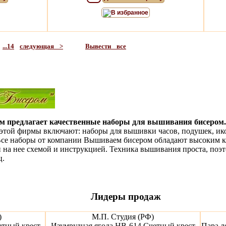
В избранное
...14
следующая >
Вывести все
 предлагает качественные наборы для вышивания бисером.
той фирмы включают: наборы для вышивки часов, подушек, икон
Все наборы от компании Вышиваем бисером обладают высоким 
й на нее схемой и инструкцией. Техника вышивания проста, поэ
ц.
Лидеры продаж
)
М.П. Студия (РФ)
етный крест
Изумрудная ягода НВ-614 Счетный крест
Пара л