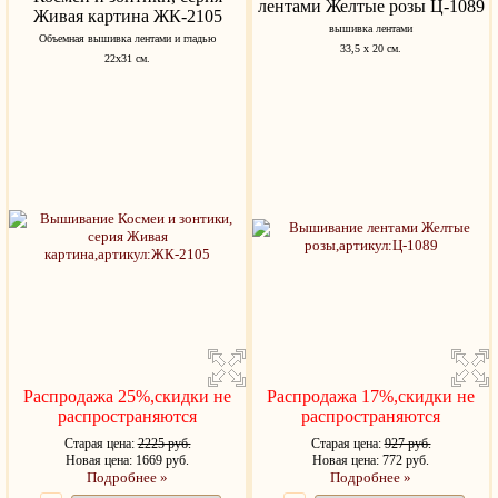
лентами Желтые розы Ц-1089
Живая картина ЖК-2105
вышивка лентами
Объемная вышивка лентами и гладью
33,5 х 20 см.
22х31 см.
Распродажа 25%,скидки не
Распродажа 17%,скидки не
распространяются
распространяются
Старая цена:
2225 руб.
Старая цена:
927 руб.
Новая цена: 1669 руб.
Новая цена: 772 руб.
Подробнее »
Подробнее »