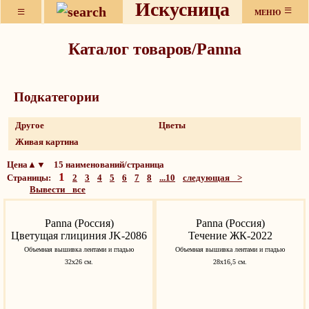
Искусница
≡
≡
МЕНЮ
Каталог товаров/Panna
Подкатeгории
Другое
Цветы
Живая картина
Цена▲▼ 15 наименований/страница
1
Страницы:
2
3
4
5
6
7
8
...10
следующая >
Вывести все
Panna (Россия)
Panna (Россия)
Цветущая глициния JK-2086
Течение ЖК-2022
Объемная вышивка лентами и гладью
Объемная вышивка лентами и гладью
32х26 см.
28х16,5 см.