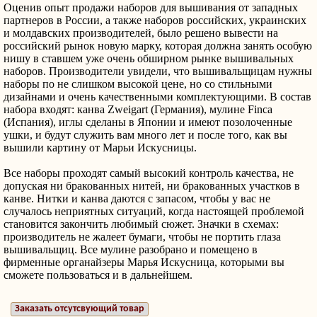
Оценив опыт продажи наборов для вышивания от западных
партнеров в России, а также наборов российских, украинских
и молдавских производителей, было решено вывести на
российский рынок новую марку, которая должна занять особую
нишу в ставшем уже очень обширном рынке вышивальных
наборов. Производители увидели, что вышивальщицам нужны
наборы по не слишком высокой цене, но со стильными
дизайнами и очень качественными комплектующими. В состав
набора входят: канва Zweigart (Германия), мулине Finсa
(Испания), иглы сделаны в Японии и имеют позолоченные
ушки, и будут служить вам много лет и после того, как вы
вышили картину от Марьи Искусницы.
Все наборы проходят самый высокий контроль качества, не
допуская ни бракованных нитей, ни бракованных участков в
канве. Нитки и канва даются с запасом, чтобы у вас не
случалось неприятных ситуаций, когда настоящей проблемой
становится закончить любимый сюжет. Значки в схемах:
производитель не жалеет бумаги, чтобы не портить глаза
вышивальщиц. Все мулине разобрано и помещено в
фирменные органайзеры Марья Искусница, которыми вы
сможете пользоваться и в дальнейшем.
Заказать отсутсвующий товар