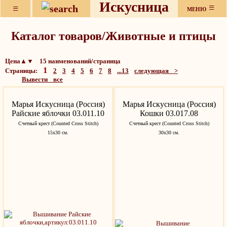
Искусница
≡
≡
МЕНЮ
Каталог товаров/Животные и птицы
Цена▲▼ 15 наименований/страница
1
Страницы:
2
3
4
5
6
7
8
...13
следующая >
Вывести все
Марья Искусница (Россия)
Марья Искусница (Россия)
Райские яблочки 03.011.10
Кошки 03.017.08
Счетный крест (Counted Cross Stitch)
Счетный крест (Counted Cross Stitch)
15x30 см.
30x30 см.