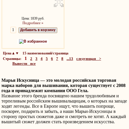
Цена: 1839 руб.
Подробнее »
Добавить в корзину
В избранное
Цена▲▼ 15 наименований/страница
1
Страницы:
2
3
4
5
6
7
8
...13
следующая >
Вывести все
Марья Искусница — это молодая российская торговая
марка наборов для вышивания, которая существует с 2008
года и принадлежит компании ООО Гела.
Название этого бренда посвящено нашим трудолюбивым и
терпеливым российским вышивальщицам, о которых на западе
ходят легенды. Все в Европе ищут, что вышить попроще,
поскорее, подарить и забыть, а наши Марьи-Искусницы в
сторону простых сюжетов даже и смотреть не хотят. А каждый
вышитый сюжет должен стать произведением искусства.