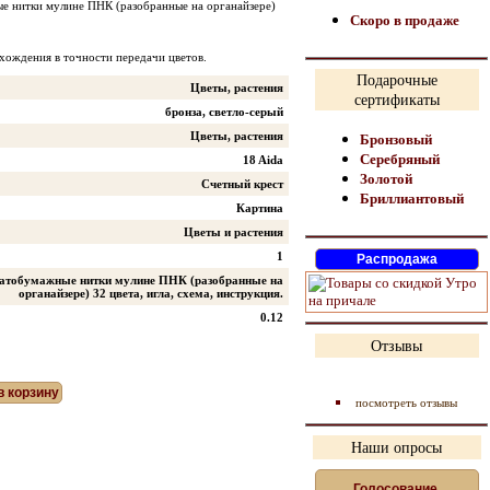
ые нитки мулине ПНК (разобранные на органайзере)
Скоро в продаже
хождения в точности передачи цветов.
Подарочные
Цветы, растения
сертификаты
бронза, светло-серый
Цветы, растения
Бронзовый
Серебряный
18 Aida
Золотой
Счетный крест
Бриллиантовый
Картина
Цветы и растения
1
пчатобумажные нитки мулине ПНК (разобранные на
органайзере) 32 цвета, игла, схема, инструкция.
0.12
Отзывы
посмотреть отзывы
Наши опросы
Голосование,