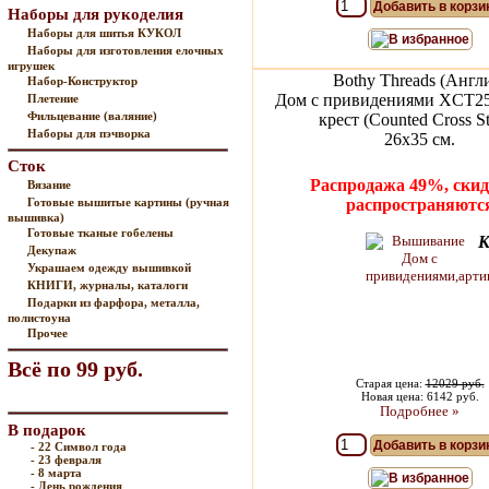
Добавить в корзи
Наборы для рукоделия
Наборы для шитья КУКОЛ
В избранное
Наборы для изготовления елочных
игрушек
Bothy Threads (Англ
Набор-Конструктор
Дом с привидениями XCT2
Плетение
Фильцевание (валяние)
крест (Counted Cross St
Наборы для пэчворка
26х35 см.
Сток
Распродажа 49%, скид
Вязание
Готовые вышитые картины (ручная
распространяютс
вышивка)
Готовые тканые гобелены
К
Декупаж
Украшаем одежду вышивкой
КНИГИ, журналы, каталоги
Подарки из фарфора, металла,
полистоуна
Прочее
Всё по 99 руб.
Старая цена:
12029 руб.
Новая цена: 6142 руб.
Подробнее »
В подарок
Добавить в корзи
- 22 Символ года
- 23 февраля
- 8 марта
В избранное
- День рождения