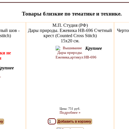
Товары близкие по тематике и технике.
М.П. Студия (РФ)
алый шов -
Дары природы. Ежевика НВ-696 Счетный
Черто
titch)
крест (Counted Cross Stitch)
15х20 см.
Крупнее
ки не
я
рупнее
Цена: 751 руб.
Подробнее »
ну
Добавить в корзину