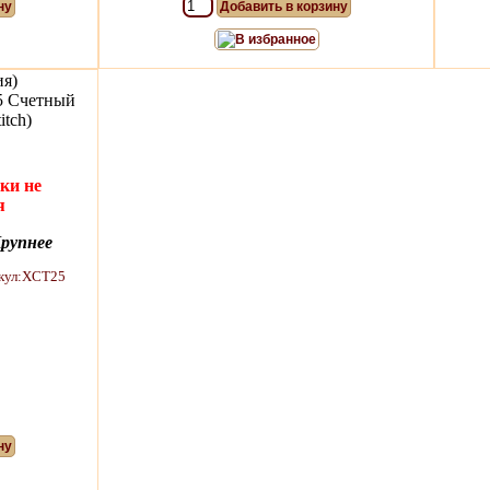
ну
Добавить в корзину
В избранное
ия)
5 Счетный
itch)
ки не
я
рупнее
ну