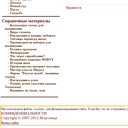
- Детское
- Новый год
Нравится
- Пасха
- Свадьба
Справочные материалы
- Бесплатные схемы для
вышивания
- Виды стежков
- Инструкции к вышив. наборам
- Таблицы перевода ниток
- Производители наборов для
вышивания
- Роспись красками
- Фильцевание
- Что такое скрапбукинг?
- Волшебные маркеры MARVY
- История икон
- Преимущества интернет-магазина
- Мастер-классы (Видео)
- Фирма "Рисуем иглой", вышивка
гладью
- Инструкции к клею
- Нашим детям (магазин одежды
Топтыжки)
- Вышивка на ткане, льне
Мы используем файлы «cookie» для функционирования сайта. Если Вас это не устраивает, п
КОНФИДЕНЦИАЛЬНОСТИ
Copyright © 2007-2012 Искусница
Карта сайта