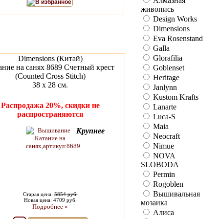
Алмазная
В избранное
живопись
Design Works
Dimensions
Eva Rosenstand
Galla
Glorafilia
Dimensions (Китай)
ание на санях 8689 Счетный крест
Goblenset
(Counted Cross Stitch)
Heritage
38 х 28 см.
Janlynn
Kustom Krafts
Распродажа 20%, скидки не
Lanarte
распространяются
Luca-S
Maia
Крупнее
Neocraft
Nimue
NOVA
SLOBODA
Permin
Rogoblen
Вышивальная
Старая цена:
5854 руб.
Новая цена: 4709 руб.
мозаика
Подробнее »
Алиса