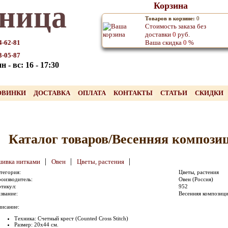
ница
Корзина
Товаров в корзине:
0
Стоимость заказа без
доставки
0
руб.
4-62-81
Ваша скидка
0
%
3-05-87
 - вс: 16 - 17:30
ОВИНКИ
ДОСТАВКА
ОПЛАТА
КОНТАКТЫ
СТАТЬИ
СКИДКИ
Каталог товаров/Весенняя компози
|
|
|
ивка нитками
Овен
Цветы, растения
тегория:
Цветы, растения
оизводитель:
Овен (Россия)
тикул:
952
звание:
Весенняя композиц
исание:
Техника: Счетный крест (Counted Cross Stitch)
Размер: 20х44 см.