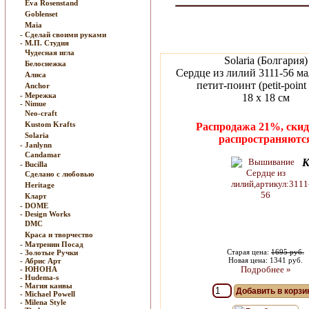
Eva Rosenstand
Goblenset
Maia
- Сделай своими руками
- М.П. Студия
Чудесная игла
Solaria (Болгария)
Белоснежка
Сердце из лилий 3111-56 м
Алиса
петит-поинт (petit-point s
Anchor
- Мережка
18 x 18 см
- Nimue
Neo-craft
Kustom Krafts
Распродажа 21%, скид
Solaria
распространяютс
- Janlynn
Candamar
К
- Bucilla
Сделано с любовью
Heritage
Кларт
- DOME
- Design Works
DMC
Краса и творчество
- Матренин Посад
Старая цена:
1695 руб.
- Золотые Ручки
Новая цена: 1341 руб.
- Абрис Арт
Подробнее »
- ЮНОНА
- Hudema-s
- Магия канвы
Добавить в корзи
- Michael Powell
- Milena Style