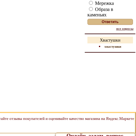
Мережка
Образа в
каменьях
все опросы
Хвастушки
хвастушки
Онлайн, задать вопрос