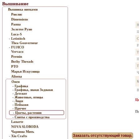
Вышивание
Вышивка нитками
Риолис
Dimensions
Panna
Н
Золотое Руно
Ц
Luca-S
- Letistitch
С
Thea Gouverneur
Р
- FUJICO
Vervaco
Т
Permin
П
Bothy Threads
Т
РТО
Марья Искусница
Ч
Alisena
К
Овен
- Графика
- Графика, знаки Зодиаки
В
- Детское
- Животные, птицы
Це
- Люди
- Пейзажи
- Прочее
По
- Цветы, растения
- Сняты с производства
Lanarte
NOVA SLOBODA
Чаривна Мить
Заказать отсутствующий товар.
- Xiu Crafts