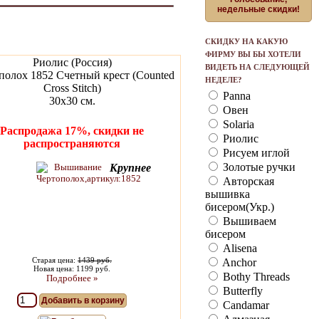
недельные скидки!
СКИДКУ НА КАКУЮ
ФИРМУ ВЫ БЫ ХОТЕЛИ
Риолис (Россия)
ВИДЕТЬ НА СЛЕДУЮЩЕЙ
полох 1852 Счетный крест (Counted
НЕДЕЛЕ?
Cross Stitch)
Panna
30х30 см.
Овен
Solaria
Распродажа 17%, скидки не
Риолис
распространяются
Рисуем иглой
Золотые ручки
Крупнее
Авторская
вышивка
бисером(Укр.)
Вышиваем
бисером
Alisena
Старая цена:
1439 руб.
Anchor
Новая цена: 1199 руб.
Bothy Threads
Подробнее »
Butterfly
Добавить в корзину
Candamar