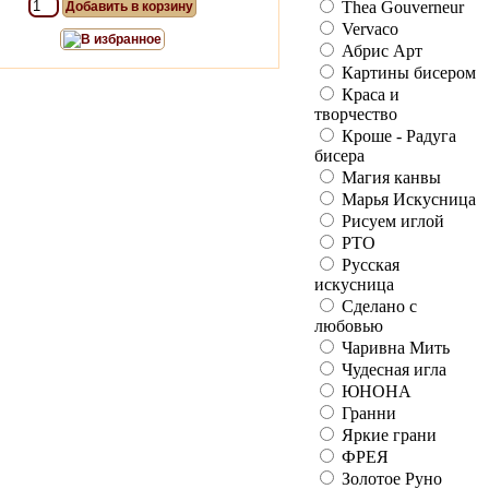
Thea Gouverneur
Добавить в корзину
Vervaco
В избранное
Абрис Арт
Картины бисером
Краса и
творчество
Кроше - Радуга
бисера
Магия канвы
Марья Искусница
Рисуем иглой
РТО
Русская
искусница
Сделано с
любовью
Чаривна Мить
Чудесная игла
ЮНОНА
Гранни
Яркие грани
ФРЕЯ
Золотое Руно