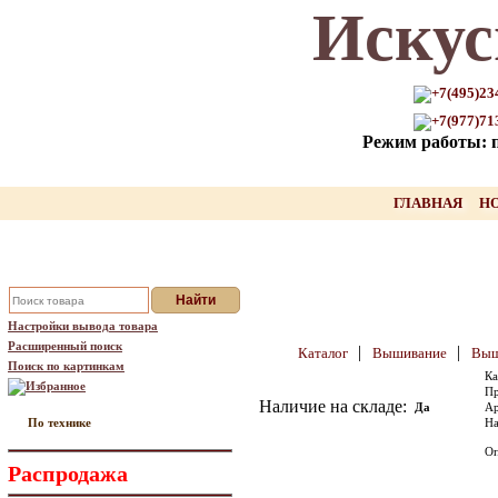
Искус
Только для Вас промокод на
скидку нашего товара!!
+7(495)23
+7(977)71
оставьте свой Email, мы вышлем Вам
Режим работы: пн
промокод
Ваш Email:
ГЛАВНАЯ
Н
Отправить
Настройки вывода товара
Расширенный поиск
|
|
Каталог
Вышивание
Выш
Поиск по картинкам
Ка
Избранное
Пр
Наличие на складе:
Да
Ар
По технике
На
Оп
Распродажа