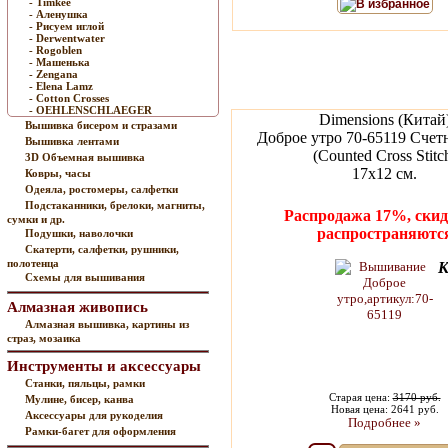
- Timkee
В избранное
- Аленушка
- Рисуем иглой
- Derwentwater
- Rogoblen
- Машенька
- Zengana
- Elena Lamz
- Cotton Crosses
- OEHLENSCHLAEGER
Dimensions (Китай
Вышивка бисером и стразами
Доброе утро 70-65119 Счет
Вышивка лентами
(Counted Cross Stitc
3D Объемная вышивка
17х12 см.
Ковры, часы
Одеяла, ростомеры, салфетки
Подстаканники, брелоки, магниты,
Распродажа 17%, скид
сумки и др.
распространяютс
Подушки, наволочки
Скатерти, салфетки, рушники,
полотенца
К
Схемы для вышивания
Алмазная живопись
Алмазная вышивка, картины из
страз, мозаика
Инструменты и аксессуары
Станки, пяльцы, рамки
Старая цена:
3170 руб.
Мулине, бисер, канва
Новая цена: 2641 руб.
Аксессуары для рукоделия
Подробнее »
Рамки-багет для оформления