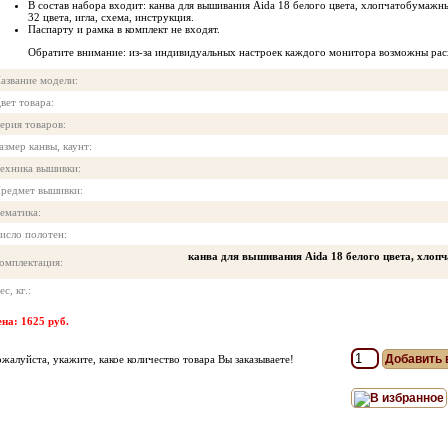
В состав набора входит: канва для вышивания Aida 18 белого цвета, хлопчатобумажн
32 цвета, игла, схема, инструкция.
Паспарту и рамка в комплект не входят.
Обратите внимание: из-за индивидуальных настроек каждого монитора возможны рас
азвание модели:
вет товара:
ерия товаров:
азмер канвы, каунт:
ехника вышивки:
редмет вышивки:
ематика:
исло полотен:
канва для вышивания Aida 18 белого цвета, хло
омплектация:
ес, кг.:
на: 1625 руб.
жалуйста, укажите, какое количество товара Вы заказываете!
В избранное