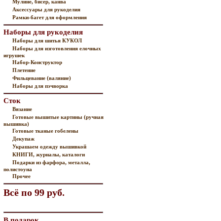
Мулине, бисер, канва
Аксессуары для рукоделия
Рамки-багет для оформления
Наборы для рукоделия
Наборы для шитья КУКОЛ
Наборы для изготовления елочных
игрушек
Набор-Конструктор
Плетение
Фильцевание (валяние)
Наборы для пэчворка
Сток
Вязание
Готовые вышитые картины (ручная
вышивка)
Готовые тканые гобелены
Декупаж
Украшаем одежду вышивкой
КНИГИ, журналы, каталоги
Подарки из фарфора, металла,
полистоуна
Прочее
Всё по 99 руб.
В подарок