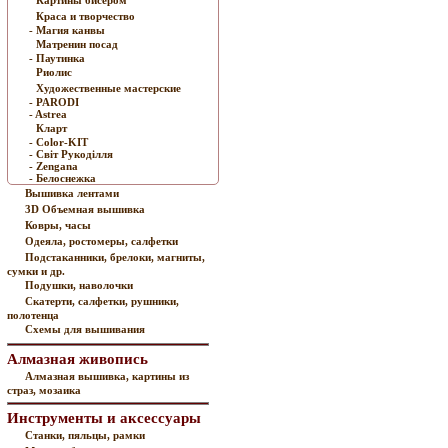
Картины бисером
Краса и творчество
- Магия канвы
Матренин посад
- Паутинка
Риолис
Художественные мастерские
- PARODI
- Astrea
Кларт
- Color-KIT
- Cвiт Рукодiлля
- Zengana
- Белоснежка
Вышивка лентами
3D Объемная вышивка
Ковры, часы
Одеяла, ростомеры, салфетки
Подстаканники, брелоки, магниты,
сумки и др.
Подушки, наволочки
Скатерти, салфетки, рушники,
полотенца
Схемы для вышивания
Алмазная живопись
Алмазная вышивка, картины из
страз, мозаика
Инструменты и аксессуары
Станки, пяльцы, рамки