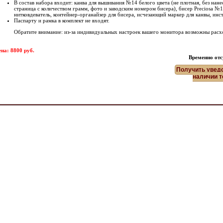
В состав набора входит: канва для вышивания №14 белого цвета (не плотная, без нан
страница с количеством грамм, фото и заводским номером бисера), бисер Preciosa №1
нитковдеватель, контейнер-органайзер для бисера, исчезающий маркер для канвы, ин
Паспарту и рамка в комплект не входят.
Обратите внимание: из-за индивидуальных настроек вашего монитора возможны расх
на: 8800 руб.
Временно отс
Получить увед
наличии т