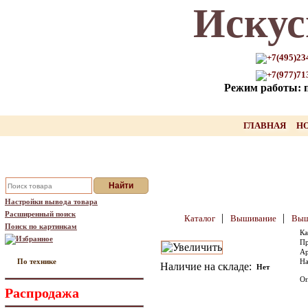
Искус
Только для Вас промокод на
скидку нашего товара!!
+7(495)23
+7(977)71
оставьте свой Email, мы вышлем Вам
Режим работы: пн
промокод
Ваш Email:
ГЛАВНАЯ
Н
Отправить
Настройки вывода товара
Расширенный поиск
|
|
Каталог
Вышивание
Выш
Поиск по картинкам
Ка
Избранное
Пр
Ар
По технике
На
Наличие на складе:
Нет
Оп
Распродажа