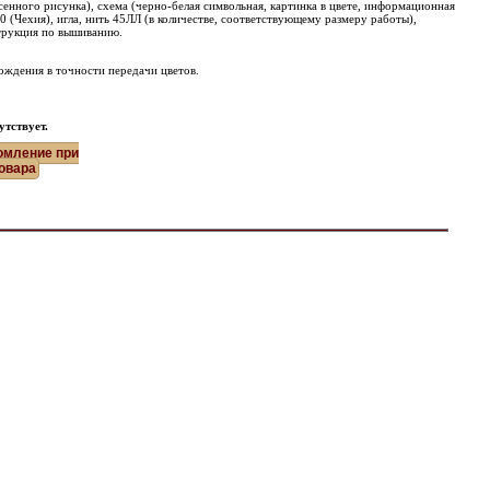
есенного рисунка), схема (черно-белая символьная, картинка в цвете, информационная
0 (Чехия), игла, нить 45ЛЛ (в количестве, соответствующему размеру работы),
струкция по вышиванию.
ождения в точности передачи цветов.
утствует.
омление при
овара