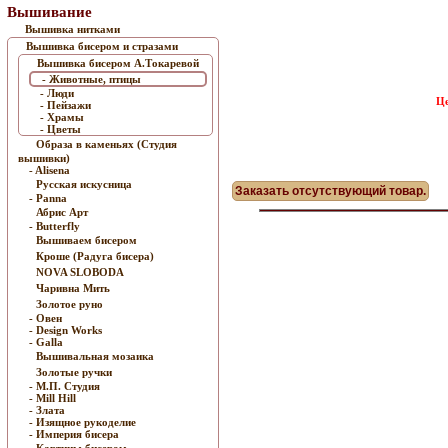
Вышивание
Вышивка нитками
Вышивка бисером и стразами
Вышивка бисером А.Токаревой
- Животные, птицы
- Люди
Це
- Пейзажи
- Храмы
- Цветы
Образа в каменьях (Студия
вышивки)
- Alisena
Русская искусница
Заказать отсутствующий товар.
- Panna
Абрис Арт
- Butterfly
Вышиваем бисером
Кроше (Радуга бисера)
NOVA SLOBODA
Чаривна Мить
Золотое руно
- Овен
- Design Works
- Galla
Вышивальная мозаика
Золотые ручки
- М.П. Студия
- Mill Hill
- Злата
- Изящное рукоделие
- Империя бисера