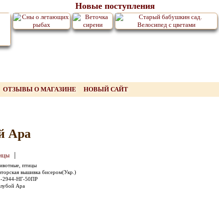
Новые поступления
ОТЗЫВЫ О МАГАЗИНЕ
НОВЫЙ САЙТ
й Ара
|
тицы
ивотные, птицы
торская вышивка бисером(Укр.)
5-2944-НГ-50ПР
олубой Ара