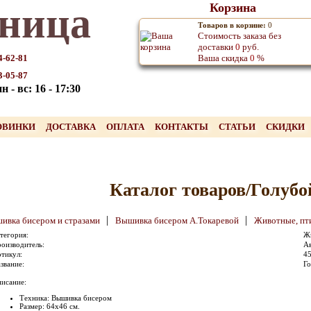
ница
Корзина
Товаров в корзине:
0
Стоимость заказа без
доставки
0
руб.
4-62-81
Ваша скидка
0
%
3-05-87
 - вс: 16 - 17:30
ОВИНКИ
ДОСТАВКА
ОПЛАТА
КОНТАКТЫ
СТАТЬИ
СКИДКИ
Каталог товаров/Голубо
|
|
ивка бисером и стразами
Вышивка бисером А.Токаревой
Животные, п
тегория:
Ж
оизводитель:
Ав
тикул:
4
звание:
Г
исание:
Техника: Вышивка бисером
Размер: 64х46 см.