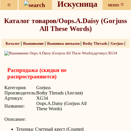
Искусница
≡
≡
МЕНЮ
Каталог товаров/Oops.A.Daisy (Gorjuss
All These Words)
|
|
|
|
|
Каталог
Вышивание
Вышивка нитками
Bothy Threads
Gorjuss
Распродажа (скидки не
распространяются)
Категория:
Gorjuss
Производитель:
Bothy Threads (Англия)
Артикул:
XG34
Oops.A.Daisy (Gorjuss All
Название:
These Words)
Описание:
Техника: Счетный крест (Counted