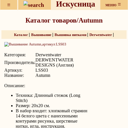
Искусница
≡
≡
МЕНЮ
Каталог товаров/Autumn
|
|
|
|
Каталог
Вышивание
Вышивка нитками
Derwentwater
Категория:
Derwentwater
DERWENTWATER
Производитель:
DESIGNS (Англия)
Артикул:
LSS03
Название:
Autumn
Описание:
Техника: Длинный стежок (Long
Stitch)
Размер: 20х20 см.
В набор входит: хлопковый страмин
14 белого цвета с нанесенными
контурами рисунка, шерстяные
нитки, игла, инструкция.