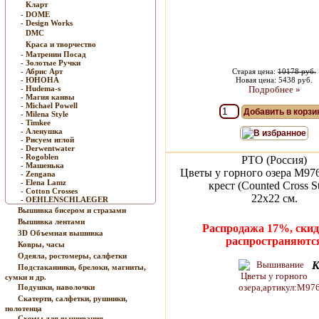
Кларт
- DOME
- Design Works
DMC
Краса и творчество
- Матренин Посад
- Золотые Ручки
- Абрис Арт
Старая цена:
10178 руб.
- ЮНОНА
Новая цена: 5438 руб.
- Hudema-s
Подробнее »
- Магия канвы
- Michael Powell
Добавить в корзи
- Milena Style
- Timkee
- Аленушка
В избранное
- Рисуем иглой
- Derwentwater
- Rogoblen
РТО (Россия)
- Машенька
Цветы у горного озера M97
- Zengana
- Elena Lamz
крест (Counted Cross St
- Cotton Crosses
22х22 см.
- OEHLENSCHLAEGER
Вышивка бисером и стразами
Вышивка лентами
Распродажа 17%, скид
3D Объемная вышивка
распространяютс
Ковры, часы
Одеяла, ростомеры, салфетки
К
Подстаканники, брелоки, магниты,
сумки и др.
Подушки, наволочки
Скатерти, салфетки, рушники,
полотенца
Схемы для вышивания