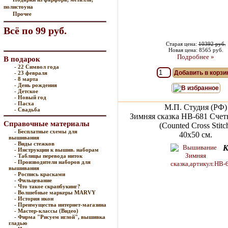
полистоуна
Прочее
Всё по 99 руб.
Старая цена:
10392 руб.
Новая цена: 8565 руб.
Подробнее »
В подарок
- 22 Символ года
Добавить в корзи
- 23 февраля
- 8 марта
- День рождения
В избранное
- Детское
- Новый год
- Пасха
М.П. Студия (РФ)
- Свадьба
Зимняя сказка НВ-681 Счет
Справочные материалы
(Counted Cross Stitc
- Бесплатные схемы для
40х50 см.
вышивания
- Виды стежков
К
- Инструкции к вышив. наборам
- Таблицы перевода ниток
- Производители наборов для
вышивания
- Роспись красками
- Фильцевание
- Что такое скрапбукинг?
- Волшебные маркеры MARVY
- История икон
- Преимущества интернет-магазина
- Мастер-классы (Видео)
- Фирма "Рисуем иглой", вышивка
гладью