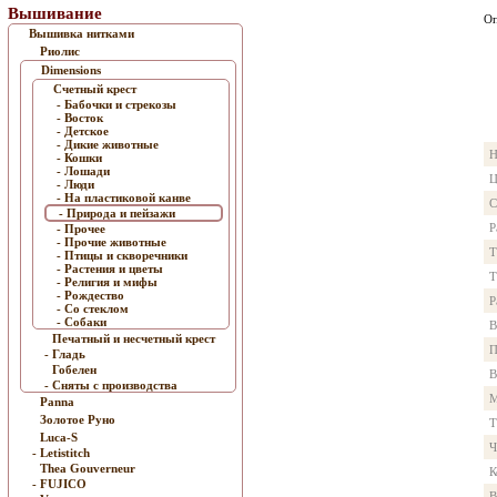
Вышивание
Оп
Вышивка нитками
Риолис
Dimensions
Счетный крест
- Бабочки и стрекозы
- Восток
- Детское
- Дикие животные
Н
- Кошки
- Лошади
Ц
- Люди
- На пластиковой канве
С
- Природа и пейзажи
Р
- Прочее
- Прочие животные
Т
- Птицы и скворечники
- Растения и цветы
Т
- Религия и мифы
- Рождество
Р
- Со стеклом
- Собаки
В
Печатный и несчетный крест
П
- Гладь
Гобелен
В
- Сняты с производства
М
Panna
Золотое Руно
Т
Luca-S
Ч
- Letistitch
Thea Gouverneur
К
- FUJICO
В