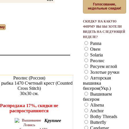
Голосование,
недельные скидки!
СКИДКУ НА КАКУЮ
ФИРМУ ВЫ БЫ ХОТЕЛИ
ВИДЕТЬ НА СЛЕДУЮЩЕЙ
НЕДЕЛЕ?
Panna
Овен
Solaria
Риолис
Рисуем иглой
Золотые ручки
Авторская
Риолис (Россия)
вышивка
 рыбка 1470 Счетный крест (Counted
бисером(Укр.)
Cross Stitch)
30х30 см.
Вышиваем
бисером
Alisena
Распродажа 17%, скидки не
Anchor
распространяются
Bothy Threads
Крупнее
Butterfly
Candamar