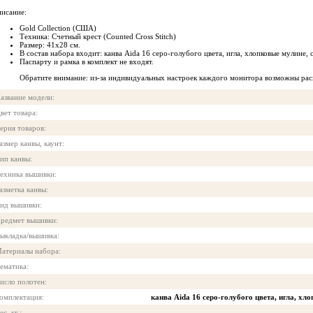
исание:
Gold Collection (США)
Техника: Счетный крест (Counted Cross Stitch)
Размер: 41x28 см.
В состав набора входит: канва Aida 16 серо-голубого цвета, игла, хлопковые мулине, 
Паспарту и рамка в комплект не входят.
Обратите внимание: из-за индивидуальных настроек каждого монитора возможны рас
азвание модели:
вет товара:
ерия товаров:
азмер канвы, каунт:
ип канвы:
ехника вышивки:
азметка канвы:
ид вышивки:
редмет вышивки:
ыкладка/вышивка:
атериалы набора:
ематика:
исло полотен:
омплектация:
канва Aida 16 серо-голубого цвета, игла, хл
ес, кг.: