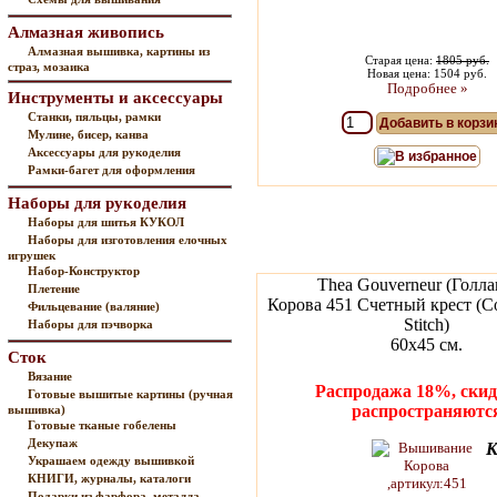
Алмазная живопись
Алмазная вышивка, картины из
Старая цена:
1805 руб.
страз, мозаика
Новая цена: 1504 руб.
Подробнее »
Инструменты и аксессуары
Станки, пяльцы, рамки
Добавить в корзи
Мулине, бисер, канва
Аксессуары для рукоделия
В избранное
Рамки-багет для оформления
Наборы для рукоделия
Наборы для шитья КУКОЛ
Наборы для изготовления елочных
игрушек
Набор-Конструктор
Thea Gouverneur (Голла
Плетение
Корова 451 Счетный крест (Co
Фильцевание (валяние)
Stitch)
Наборы для пэчворка
60х45 см.
Сток
Вязание
Распродажа 18%, скид
Готовые вышитые картины (ручная
распространяютс
вышивка)
Готовые тканые гобелены
Декупаж
К
Украшаем одежду вышивкой
КНИГИ, журналы, каталоги
Подарки из фарфора, металла,