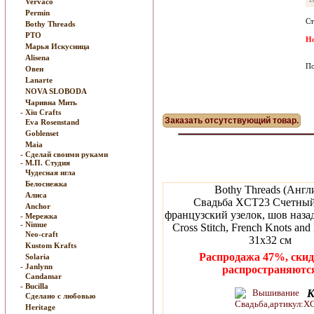
Vervaco
Permin
Ст
Bothy Threads
РТО
Но
Марья Искусница
Alisena
По
Овен
Lanarte
NOVA SLOBODA
Чаривна Мить
- Xiu Crafts
Заказать отсутствующий товар.
Eva Rosenstand
Goblenset
Maia
- Сделай своими руками
- М.П. Студия
Чудесная игла
Белоснежка
Bothy Threads (Англ
Алиса
Свадьба XCT23 Счетный 
Anchor
французский узелок, шов назад
- Мережка
- Nimue
Cross Stitch, French Knots and 
Neo-craft
31х32 см
Kustom Krafts
Распродажа 47%, скид
Solaria
- Janlynn
распространяютс
Candamar
- Bucilla
К
Сделано с любовью
Heritage