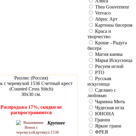
Алиса
Thea Gouverneur
Vervaco
Абрис Арт
Картины бисером
Краса и
творчество
Кроше - Радуга
бисера
Магия канвы
Марья Искусница
Рисуем иглой
РТО
Риолис (Россия)
Русская
к с черемухой 1536 Счетный крест
искусница
(Counted Cross Stitch)
Сделано с
30х30 см.
любовью
Чаривна Мить
Распродажа 17%, скидки не
Чудесная игла
распространяются
ЮНОНА
Гранни
Крупнее
Яркие грани
ФРЕЯ