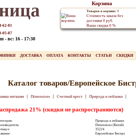
ница
Корзина
Товаров в корзине:
0
Стоимость заказа без
доставки
0
руб.
4-62-81
Ваша скидка
0
%
3-05-87
 - вс: 16 - 17:30
ОВИНКИ
ДОСТАВКА
ОПЛАТА
КОНТАКТЫ
СТАТЬИ
СКИДКИ
Каталог товаров/Европейское Бист
|
|
|
|
ивка нитками
Dimensions
Счетный крест
Природа и пейзажи
аспродажа 21% (скидки не распространяются)
тегория:
Природа и пейзажи
оизводитель:
Dimensions (Китай)
тикул:
35224
звание:
Европейское Бистро