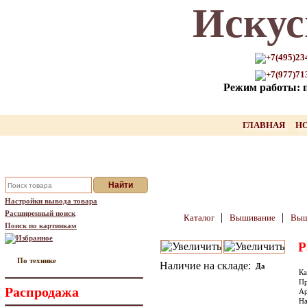
Искус
Только для Вас промокод на
скидку нашего товара!!
+7(495)23
+7(977)71
оставьте свой Email, мы вышлем Вам
Режим работы: пн
промокод
Ваш Email:
ГЛАВНАЯ
Н
Отправить
Настройки вывода товара
Расширенный поиск
|
|
Каталог
Вышивание
Выш
Поиск по картинкам
Избранное
Р
По технике
Наличие на складе:
Да
Ка
Пр
Распродажа
Ар
На