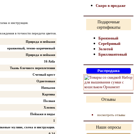
Скоро в продаже
Подарочные
схема и инструкция.
сертификаты
хождения в точности передачи цветов.
Бронзовый
Природа и пейзажи
Серебряный
оранжевый, темно-коричневый
Золотой
Бриллиантовый
Природа и пейзажи
16 Aida
Ткань блочного переплетения
Счетный крест
Однотонная
Нитками
Картина
Отзывы
Полная
Хлопок
Пейзажи и виды
посмотреть отзывы
1
Наши опросы
опковые мулине, схема и инструкция.
0.24