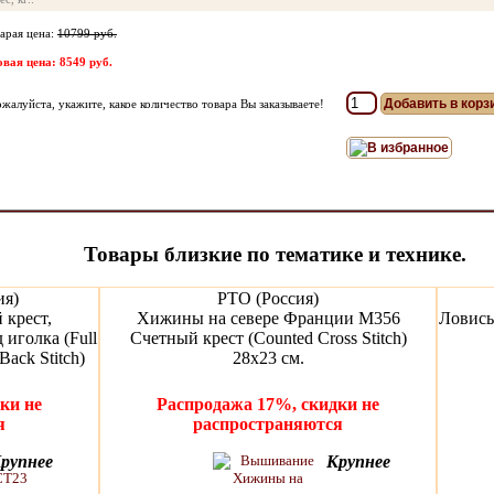
арая цена:
10799 руб.
вая цена: 8549 руб.
жалуйста, укажите, какое количество товара Вы заказываете!
В избранное
Товары близкие по тематике и технике.
ия)
РТО (Россия)
крест,
Хижины на севере Франции M356
Ловись
 иголка (Full
Счетный крест (Counted Cross Stitch)
Back Stitch)
28x23 см.
ки не
Распродажа 17%, скидки не
я
распространяются
рупнее
Крупнее