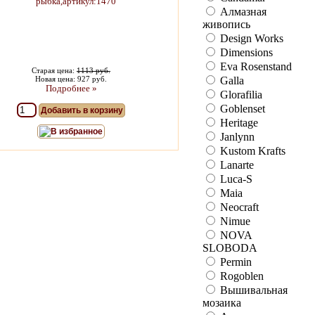
Алмазная
живопись
Design Works
Dimensions
Eva Rosenstand
Старая цена:
1113 руб.
Galla
Новая цена: 927 руб.
Подробнее »
Glorafilia
Goblenset
Добавить в корзину
Heritage
В избранное
Janlynn
Kustom Krafts
Lanarte
Luca-S
Maia
Neocraft
Nimue
NOVA
SLOBODA
Permin
Rogoblen
Вышивальная
мозаика