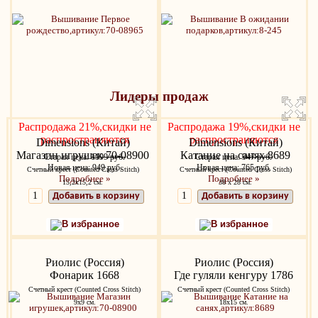
Лидеры продаж
Распродажа 21%,скидки не
Распродажа 19%,скидки не
распространяются
распространяются
Dimensions (Китай)
Dimensions (Китай)
Магазин игрушек 70-08900
Катание на санях 8689
Старая цена:
1199 руб.
Старая цена:
947 руб.
Новая цена: 949 руб.
Новая цена: 765 руб.
Счетный крест (Counted Cross Stitch)
Счетный крест (Counted Cross Stitch)
Подробнее »
Подробнее »
15,2x15,2 см.
38 х 28 см.
Добавить в корзину
Добавить в корзину
В избранное
В избранное
Риолис (Россия)
Риолис (Россия)
Фонарик 1668
Где гуляли кенгуру 1786
Счетный крест (Counted Cross Stitch)
Счетный крест (Counted Cross Stitch)
9х9 см.
18х15 см.