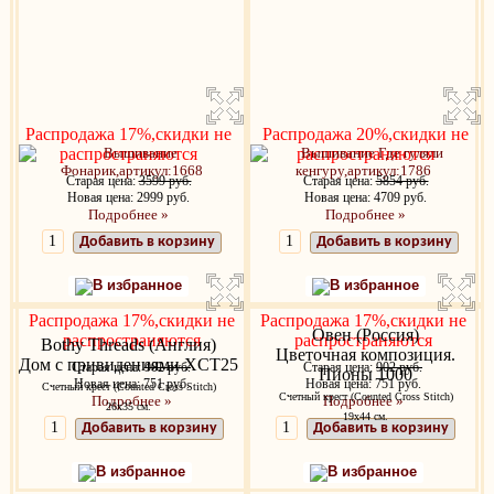
Распродажа 17%,скидки не
Распродажа 20%,скидки не
распространяются
распространяются
Старая цена:
3599 руб.
Старая цена:
5854 руб.
Новая цена: 2999 руб.
Новая цена: 4709 руб.
Подробнее »
Подробнее »
Добавить в корзину
Добавить в корзину
В избранное
В избранное
Распродажа 17%,скидки не
Распродажа 17%,скидки не
Овен (Россия)
распространяются
распространяются
Bothy Threads (Англия)
Цветочная композиция.
Дом с привидениями XCT25
Старая цена:
902 руб.
Старая цена:
902 руб.
Пионы 1000
Новая цена: 751 руб.
Новая цена: 751 руб.
Счетный крест (Counted Cross Stitch)
Счетный крест (Counted Cross Stitch)
Подробнее »
Подробнее »
26х35 см.
19х44 см.
Добавить в корзину
Добавить в корзину
В избранное
В избранное