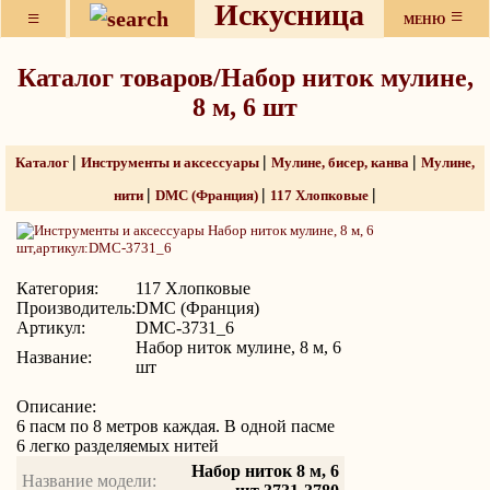
Искусница
≡
≡
МЕНЮ
Каталог товаров/Набор ниток мулине,
8 м, 6 шт
|
|
|
Каталог
Инструменты и аксессуары
Мулине, бисер, канва
Мулине,
|
|
|
нити
DMC (Франция)
117 Хлопковые
Категория:
117 Хлопковые
Производитель:
DMC (Франция)
Артикул:
DMC-3731_6
Набор ниток мулине, 8 м, 6
Название:
шт
Описание:
6 пасм по 8 метров каждая. В одной пасме
6 легко разделяемых нитей
Набор ниток 8 м, 6
Название модели: