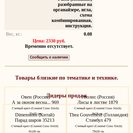
разобранные на
органайзере, игла,
схема
комбинированная,
инструкция.
Вес, кг.:
0.08
Цена: 2330 руб.
Временно отсутствует.
Сообщить о наличии
Товары близкие по тематике и технике.
Лидеры продаж
Овен (Россия)
Риолис (Россия)
А за окном весна... 969
Лисы в листве 1879
Счетный крест (Counted Cross Stitch)
Счетный крест (Counted Cross Stitch)
25х35 см.
8х24 см.
Dimensions (Китай)
Thea Gouverneur (Голландия)
Парад шаров 35213
Стамбул 479
Счетный крест (Counted Cross Stitch)
Счетный крест (Counted Cross Stitch)
41х30 см.
79х50 см.