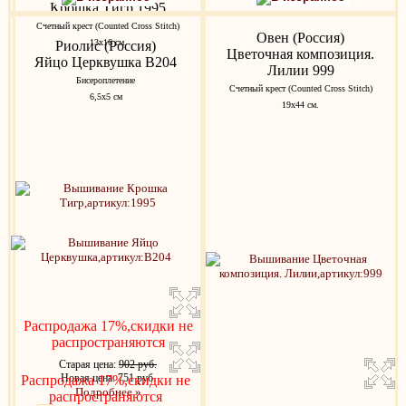
Крошка Тигр 1995
Счетный крест (Counted Cross Stitch)
Овен (Россия)
13х16 см.
Риолис (Россия)
Цветочная композиция.
Яйцо Церквушка В204
Лилии 999
Бисероплетение
Счетный крест (Counted Cross Stitch)
6,5х5 см
19х44 см.
Распродажа 17%,скидки не
распространяются
Старая цена:
902 руб.
Новая цена: 751 руб.
Распродажа 17%,скидки не
Подробнее »
распространяются