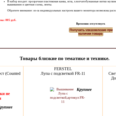
В набор входит: прозрачная пластиковая канва, игла, хлопчатобумажные нитки мули
вышиванию и цветная схема, ленты.
Обратите внимание: из-за индивидуальных настроек вашего монитора возможны расх
на: 805 руб.
Временно отсутствует.
Получить уведомление при
наличии товара
Товары близкие по тематике и технике.
FERSTEL
ст (Counted
Лупа с подсветкой FR-11
Све
До
Крупнее
ки не
я
рупнее