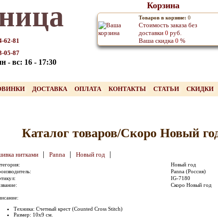
ница
Корзина
Товаров в корзине:
0
Стоимость заказа без
доставки
0
руб.
4-62-81
Ваша скидка
0
%
3-05-87
 - вс: 16 - 17:30
ОВИНКИ
ДОСТАВКА
ОПЛАТА
КОНТАКТЫ
СТАТЬИ
СКИДКИ
Каталог товаров/Скоро Новый го
|
|
|
ивка нитками
Panna
Новый год
тегория:
Новый год
оизводитель:
Panna (Россия)
тикул:
IG-7180
звание:
Скоро Новый год
исание:
Техника: Счетный крест (Counted Cross Stitch)
Размер: 10x9 см.