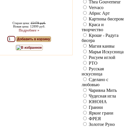
Thea Gouverneur
Vervaco
Абрис Арт
Картины бисером
Старая цена:
15479 руб.
Краса и
Новая цена: 12899 руб.
творчество
Подробнее »
Кроше - Радуга
Добавить в корзину
бисера
Магия канвы
В избранное
Марья Искусница
Рисуем иглой
РТО
Русская
искусница
Сделано с
любовью
Чаривна Мить
Чудесная игла
ЮНОНА
Гранни
Яркие грани
ФРЕЯ
Золотое Руно