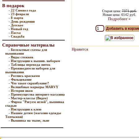
В подарок
- 22 Символ года
Старая цена:
7371 руб.
- 23 февраля
Новая цена: 6142 руб.
- 8 марта
Подробнее »
- День рождения
- Детское
Добавить в корзи
- Новый год
- Пасха
- Свадьба
В избранное
Справочные материалы
Нравится
- Бесплатные схемы для
вышивания
- Виды стежков
- Инструкции к вышив. наборам
- Таблицы перевода ниток
- Производители наборов для
вышивания
- Роспись красками
- Фильцевание
- Что такое скрапбукинг?
- Волшебные маркеры MARVY
- История икон
- Преимущества интернет-магазина
- Мастер-классы (Видео)
- Фирма "Рисуем иглой", вышивка
гладью
- Инструкции к клею
- Нашим детям (магазин одежды
Топтыжки)
- Вышивка на ткане, льне