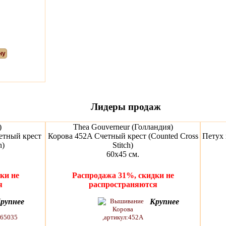
ну
Лидеры продаж
)
Thea Gouverneur (Голландия)
етный крест
Корова 452A Счетный крест (Counted Cross
Петух 
h)
Stitch)
60х45 см.
ки не
Распродажа 31%, скидки не
я
распространяются
рупнее
Крупнее