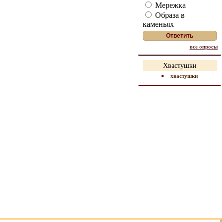
Мережка
Образа в
каменьях
все опросы
Хвастушки
хвастушки