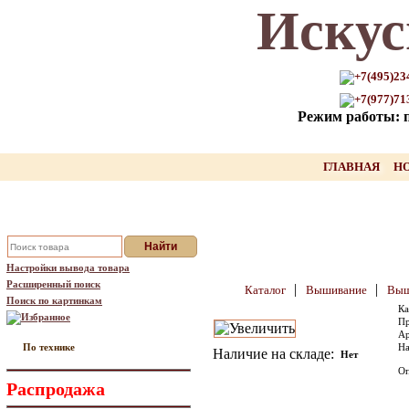
Искус
Только для Вас промокод на
скидку нашего товара!!
+7(495)23
+7(977)71
оставьте свой Email, мы вышлем Вам
Режим работы: пн
промокод
Ваш Email:
ГЛАВНАЯ
Н
Отправить
Настройки вывода товара
Расширенный поиск
|
|
Каталог
Вышивание
Выш
Поиск по картинкам
Ка
Избранное
Пр
Ар
По технике
На
Наличие на складе:
Нет
Оп
Распродажа