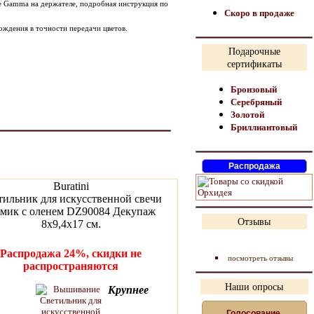
не Gamma на держателе, подробная инструкция по
Скоро в продаже
ождения в точности передачи цветов.
Подарочные
сертификаты
Бронзовый
Серебряный
Золотой
Бриллиантовый
Buratini
тильник для искусственной свечи
мик с оленем DZ90084 Декупаж
Отзывы
8х9,4х17 см.
Распродажа 24%, скидки не
посмотреть отзывы
распространяются
Наши опросы
Крупнее
Голосование,