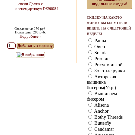
недельные скидки!
СКИДКУ НА КАКУЮ
ФИРМУ ВЫ БЫ ХОТЕЛИ
ВИДЕТЬ НА СЛЕДУЮЩЕЙ
Старая цена:
270 руб.
Новая цена: 206 руб.
НЕДЕЛЕ?
Подробнее »
Panna
Добавить в корзину
Овен
Solaria
В избранное
Риолис
Рисуем иглой
Золотые ручки
Авторская
вышивка
бисером(Укр.)
Вышиваем
бисером
Alisena
Anchor
Bothy Threads
Butterfly
Candamar