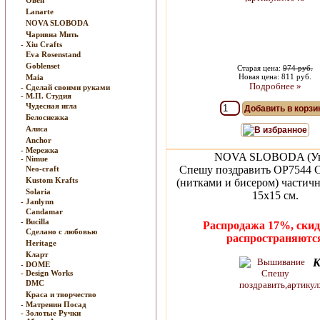
Овен
Lanarte
NOVA SLOBODA
Чаривна Мить
- Xiu Crafts
Eva Rosenstand
Goblenset
Старая цена:
974 руб.
Новая цена: 811 руб.
Maia
Подробнее »
- Сделай своими руками
- М.П. Студия
Чудесная игла
Добавить в корзи
Белоснежка
Алиса
В избранное
Anchor
- Мережка
NOVA SLOBODA (Ук
- Nimue
Спешу поздравить ОР7544 
Neo-craft
Kustom Krafts
(нитками и бисером) частич
Solaria
15x15 см.
- Janlynn
Candamar
- Bucilla
Распродажа 17%, скид
Сделано с любовью
распространяютс
Heritage
Кларт
К
- DOME
- Design Works
DMC
Краса и творчество
- Матренин Посад
- Золотые Ручки