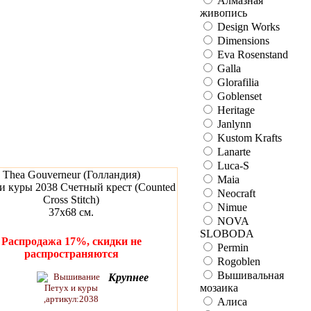
Алмазная
живопись
Design Works
Dimensions
Eva Rosenstand
Galla
Glorafilia
Goblenset
Heritage
Janlynn
Kustom Krafts
Lanarte
Luca-S
Thea Gouverneur (Голландия)
Maia
и куры 2038 Счетный крест (Counted
Neocraft
Cross Stitch)
Nimue
37х68 см.
NOVA
SLOBODA
Распродажа 17%, скидки не
Permin
распространяются
Rogoblen
Вышивальная
Крупнее
мозаика
Алиса