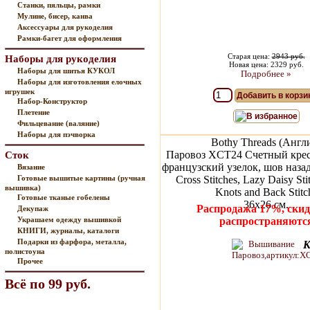
Станки, пяльцы, рамки
Мулине, бисер, канва
Аксессуары для рукоделия
Рамки-багет для оформления
Старая цена:
2943 руб.
Наборы для рукоделия
Новая цена: 2329 руб.
Наборы для шитья КУКОЛ
Подробнее »
Наборы для изготовления елочных
игрушек
Добавить в корзи
Набор-Конструктор
Плетение
В избранное
Фильцевание (валяние)
Наборы для пэчворка
Bothy Threads (Англ
Паровоз XCT24 Счетный крест
Сток
французский узелок, шов назад
Вязание
Готовые вышитые картины (ручная
Cross Stitches, Lazy Daisy Sti
вышивка)
Knots and Back Stitc
Готовые тканые гобелены
36х26 см.
Распродажа 17%, скид
Декупаж
Украшаем одежду вышивкой
распространяютс
КНИГИ, журналы, каталоги
Подарки из фарфора, металла,
К
полистоуна
Прочее
Всё по 99 руб.