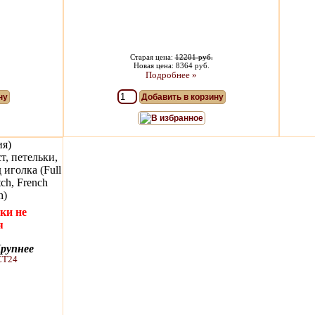
Старая цена:
12201 руб.
Новая цена: 8364 руб.
Подробнее »
ну
Добавить в корзину
В избранное
ия)
, петельки,
 иголка (Full
tch, French
h)
ки не
я
рупнее