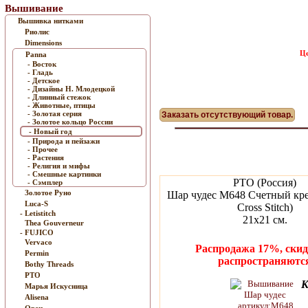
Вышивание
Вышивка нитками
Риолис
Dimensions
Це
Panna
- Восток
- Гладь
- Детское
- Дизайны Н. Млодецкой
- Длинный стежок
- Животные, птицы
- Золотая серия
Заказать отсутствующий товар.
- Золотое кольцо России
- Новый год
- Природа и пейзажи
- Прочее
- Растения
- Религия и мифы
- Смешные картинки
РТО (Россия)
- Сэмплер
Золотое Руно
Шар чудес M648 Счетный кре
Luca-S
Cross Stitch)
- Letistitch
21x21 см.
Thea Gouverneur
- FUJICO
Vervaco
Распродажа 17%, скид
Permin
распространяютс
Bothy Threads
РТО
К
Марья Искусница
Alisena