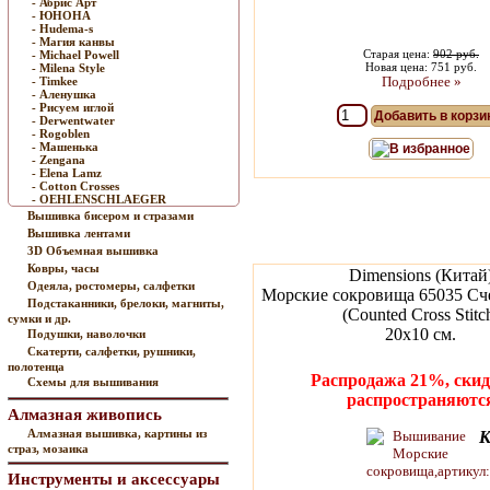
- Абрис Арт
- ЮНОНА
- Hudema-s
- Магия канвы
Старая цена:
902 руб.
- Michael Powell
Новая цена: 751 руб.
- Milena Style
Подробнее »
- Timkee
- Аленушка
- Рисуем иглой
Добавить в корзи
- Derwentwater
- Rogoblen
- Машенька
В избранное
- Zengana
- Elena Lamz
- Cotton Crosses
- OEHLENSCHLAEGER
Вышивка бисером и стразами
Вышивка лентами
3D Объемная вышивка
Ковры, часы
Dimensions (Китай
Одеяла, ростомеры, салфетки
Морские сокровища 65035 Сч
Подстаканники, брелоки, магниты,
(Counted Cross Stitc
сумки и др.
20х10 см.
Подушки, наволочки
Скатерти, салфетки, рушники,
полотенца
Распродажа 21%, скид
Схемы для вышивания
распространяютс
Алмазная живопись
Алмазная вышивка, картины из
К
страз, мозаика
Инструменты и аксессуары