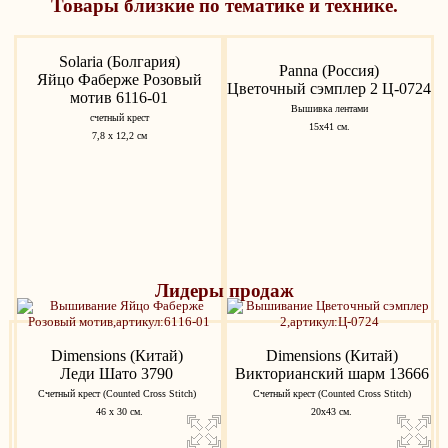
Товары близкие по тематике и технике.
Solaria (Болгария)
Panna (Россия)
Яйцо Фаберже Розовый
Цветочный сэмплер 2 Ц-0724
мотив 6116-01
Вышивка лентами
счетный крест
15х41 см.
7,8 x 12,2 см
Лидеры продаж
Dimensions (Китай)
Dimensions (Китай)
Леди Шато 3790
Викторианский шарм 13666
Счетный крест (Counted Cross Stitch)
Счетный крест (Counted Cross Stitch)
46 х 30 см.
20х43 см.