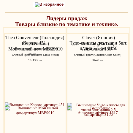
В избранное
Лидеры продаж
Товары близкие по тематике и технике.
Thea Gouverneur (Голландия)
Clover (Япония)
Корова 451
Чудо-клипсы для ткани 5шт,
РТО (Россия)
Риолис (Россия)
длина 2,5 см. 3156
Мой милый дом MBE9010
Анжелика 1817
Счетный крест (Counted Cross Stitch)
60х45 см.
Счетный крест (Counted Cross Stitch)
Счетный крест (Counted Cross Stitch)
13x13.5 см.
30х40 см.