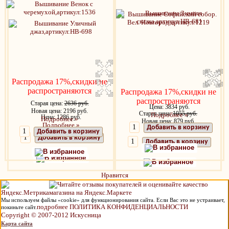
Распродажа 17%,скидки не
распространяются
Распродажа 17%,скидки не
распространяются
Старая цена:
2636 руб.
Цена: 3834 руб.
Новая цена: 2196 руб.
Старая цена:
1055 руб.
Подробнее »
Цена: 1286 руб.
Подробнее »
Новая цена: 879 руб.
Подробнее »
Добавить в корзину
Подробнее »
Добавить в корзину
Добавить в корзину
Добавить в корзину
В избранное
В избранное
В избранное
В избранное
Нравится
Мы используем файлы «cookie» для функционирования сайта. Если Вас это не устраивает,
подробнее ПОЛИТИКА КОНФИДЕНЦИАЛЬНОСТИ
покиньте сайт.
Copyright © 2007-2012 Искусница
Карта сайта