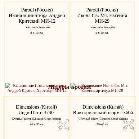
Parodi (Россия)
Parodi (Россия)
Икона миниатюра Андрей
Икона Св. Мч. Евгения
Критский МИ-12
МИ-29
вышивка бисером
вышивка бисером
8 х 10 см.
8 х 10 см.
Лидеры продаж
Dimensions (Китай)
Dimensions (Китай)
Леди Шато 3790
Викторианский шарм 13666
Счетный крест (Counted Cross Stitch)
Счетный крест (Counted Cross Stitch)
46 х 30 см.
20х43 см.