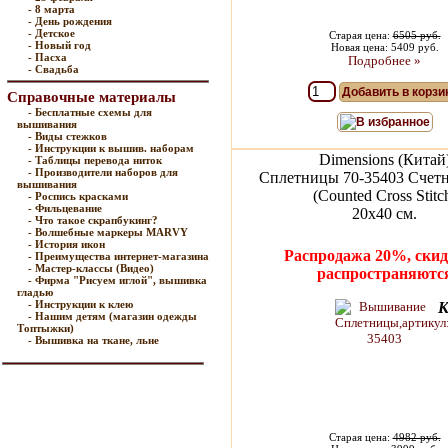
- 8 марта
- День рождения
- Детское
Старая цена:
6505 руб.
- Новый год
Новая цена: 5409 руб.
- Пасха
Подробнее »
- Свадьба
Добавить в корзи
Справочные материалы
- Бесплатные схемы для
В избранное
вышивания
- Виды стежков
- Инструкции к вышив. наборам
Dimensions (Китай
- Таблицы перевода ниток
- Производители наборов для
Сплетницы 70-35403 Счетн
вышивания
(Counted Cross Stitc
- Роспись красками
- Фильцевание
20х40 см.
- Что такое скрапбукинг?
- Волшебные маркеры MARVY
- История икон
Распродажа 20%, скид
- Преимущества интернет-магазина
- Мастер-классы (Видео)
распространяютс
- Фирма "Рисуем иглой", вышивка
гладью
- Инструкции к клею
К
- Нашим детям (магазин одежды
Топтыжки)
- Вышивка на ткане, льне
Старая цена:
4982 руб.