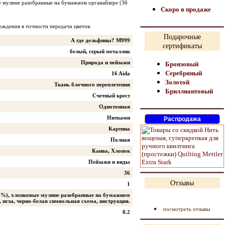
ые мулине разобранные на бумажном органайзере (36
Скоро в продаже
ождения в точности передачи цветов.
Подарочные
А где дельфины? M999
сертификаты
белый, серый металлик
Природа и пейзажи
Бронзовый
Серебряный
16 Aida
Золотой
Ткань блочного переплетения
Бриллиантовый
Счетный крест
Однотонная
Нитками
Картина
Полная
Канва, Хлопок
Пейзажи и виды
36
Отзывы
1
00%), хлопковые мулине разобранные на бумажном
, игла, черно-белая символьная схема, инструкция.
посмотреть отзывы
0.2