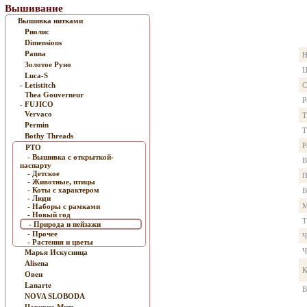
Вышивание
Вышивка нитками
Риолис
Dimensions
Panna
Н
Золотое Руно
Ц
Luca-S
- Letistitch
С
Thea Gouverneur
Р
- FUJICO
Vervaco
Т
Permin
Т
Bothy Threads
Р
РТО
- Вышивка с открыткой-
В
паспарту
- Детское
П
- Животные, птицы
- Коты с характером
В
- Люди
М
- Наборы с рамками
- Новый год
Т
- Природа и пейзажи
- Прочее
Ч
- Растения и цветы
Ч
Марья Искусница
Alisena
К
Овен
Lanarte
В
NOVA SLOBODA