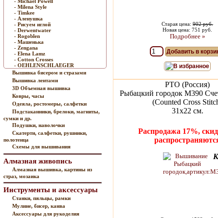
- Michael Powell
- Milena Style
- Timkee
- Аленушка
Старая цена:
902 руб.
- Рисуем иглой
Новая цена: 751 руб.
- Derwentwater
Подробнее »
- Rogoblen
- Машенька
- Zengana
Добавить в корзи
- Elena Lamz
- Cotton Crosses
- OEHLENSCHLAEGER
В избранное
Вышивка бисером и стразами
Вышивка лентами
РТО (Россия)
3D Объемная вышивка
Рыбацкий городок M390 Сче
Ковры, часы
(Counted Cross Stitc
Одеяла, ростомеры, салфетки
31x22 см.
Подстаканники, брелоки, магниты,
сумки и др.
Подушки, наволочки
Распродажа 17%, скид
Скатерти, салфетки, рушники,
распространяютс
полотенца
Схемы для вышивания
К
Алмазная живопись
Алмазная вышивка, картины из
страз, мозаика
Инструменты и аксессуары
Станки, пяльцы, рамки
Мулине, бисер, канва
Аксессуары для рукоделия