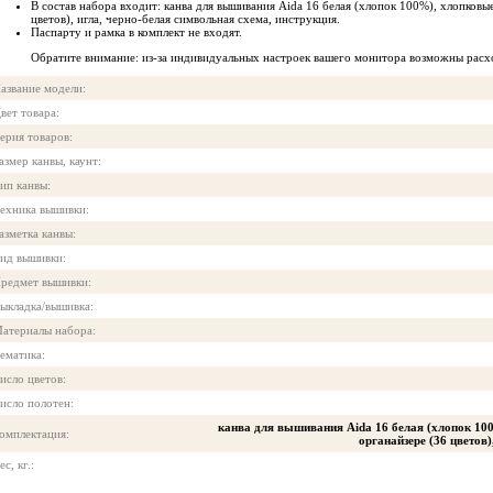
В состав набора входит: канва для вышивания Aida 16 белая (хлопок 100%), хлопков
цветов), игла, черно-белая символьная схема, инструкция.
Паспарту и рамка в комплект не входят.
Обратите внимание: из-за индивидуальных настроек вашего монитора возможны расх
азвание модели:
вет товара:
ерия товаров:
азмер канвы, каунт:
ип канвы:
ехника вышивки:
азметка канвы:
ид вышивки:
редмет вышивки:
ыкладка/вышивка:
атериалы набора:
ематика:
исло цветов:
исло полотен:
канва для вышивания Aida 16 белая (хлопок 1
омплектация:
органайзере (36 цветов)
ес, кг.: