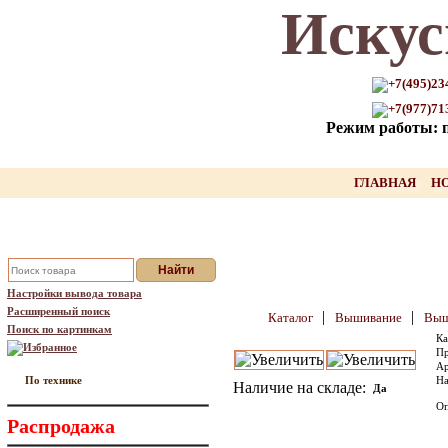
Искус
Только для Вас промокод на
скидку нашего товара!!
+7(495)23
+7(977)71
оставьте свой Email, мы вышлем Вам
Режим работы: пн
промокод
Ваш Email:
ГЛАВНАЯ
Н
Отправить
Настройки вывода товара
Расширенный поиск
|
|
Каталог
Вышивание
Выш
Поиск по картинкам
Ка
Избранное
Пр
Ар
По технике
На
Наличие на складе:
Да
Оп
Распродажа