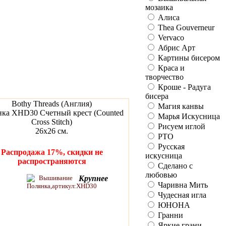
мозаика
Алиса
Thea Gouverneur
Vervaco
Абрис Арт
Картины бисером
Краса и
творчество
Кроше - Радуга
бисера
Bothy Threads (Англия)
Магия канвы
ка XHD30 Счетный крест (Counted
Марья Искусница
Cross Stitch)
Рисуем иглой
26х26 см.
РТО
Русская
Распродажа 17%, скидки не
искусница
распространяются
Сделано с
любовью
Крупнее
Чаривна Мить
Чудесная игла
ЮНОНА
Гранни
Яркие грани