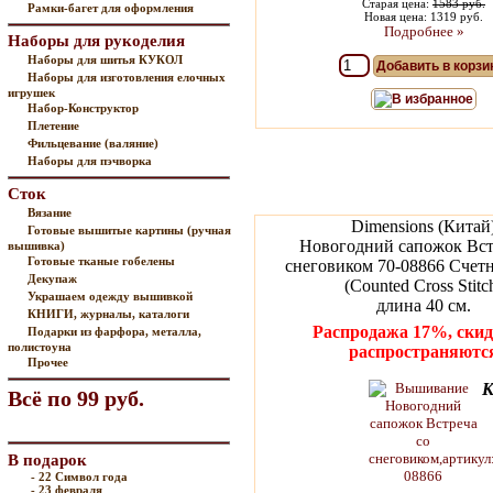
Старая цена:
1583 руб.
Рамки-багет для оформления
Новая цена: 1319 руб.
Подробнее »
Наборы для рукоделия
Наборы для шитья КУКОЛ
Добавить в корзи
Наборы для изготовления елочных
игрушек
В избранное
Набор-Конструктор
Плетение
Фильцевание (валяние)
Наборы для пэчворка
Сток
Вязание
Dimensions (Китай
Готовые вышитые картины (ручная
Новогодний сапожок Вст
вышивка)
Готовые тканые гобелены
снеговиком 70-08866 Счет
Декупаж
(Counted Cross Stitc
Украшаем одежду вышивкой
длина 40 см.
КНИГИ, журналы, каталоги
Распродажа 17%, скид
Подарки из фарфора, металла,
полистоуна
распространяютс
Прочее
К
Всё по 99 руб.
В подарок
- 22 Символ года
- 23 февраля