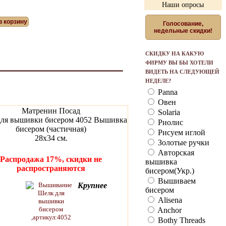
Наши опросы
Голосование,
недельные скидки!
СКИДКУ НА КАКУЮ
ФИРМУ ВЫ БЫ ХОТЕЛИ
ВИДЕТЬ НА СЛЕДУЮЩЕЙ
НЕДЕЛЕ?
Panna
Овен
Матренин Посад
Solaria
ля вышивки бисером 4052 Вышивка
Риолис
бисером (частичная)
Рисуем иглой
28x34 см.
Золотые ручки
Авторская
Распродажа 17%, скидки не
вышивка
распространяются
бисером(Укр.)
Вышиваем
Крупнее
бисером
Alisena
Anchor
Bothy Threads