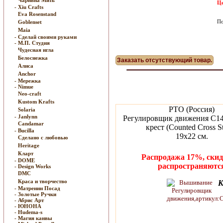
Чаривна Мить
Це
- Xiu Crafts
Eva Rosenstand
По
Goblenset
Maia
- Сделай своими руками
- М.П. Студия
Чудесная игла
Белоснежка
Заказать отсутствующий товар.
Алиса
Anchor
- Мережка
- Nimue
Neo-craft
Kustom Krafts
РТО (Россия)
Solaria
- Janlynn
Регулировщик движения C1
Candamar
крест (Counted Cross St
- Bucilla
19х22 см.
Сделано с любовью
Heritage
Кларт
Распродажа 17%, скид
- DOME
распространяютс
- Design Works
DMC
Краса и творчество
К
- Матренин Посад
- Золотые Ручки
- Абрис Арт
- ЮНОНА
- Hudema-s
- Магия канвы