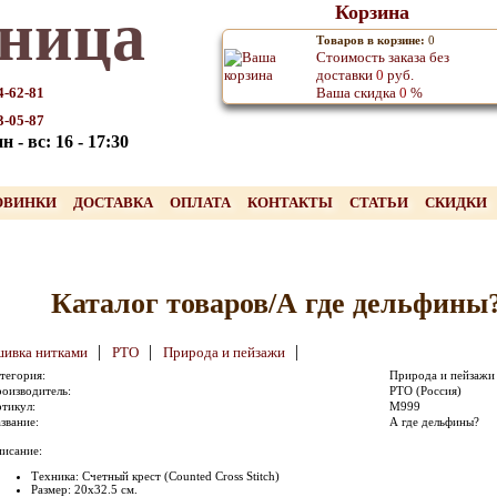
ница
Корзина
Товаров в корзине:
0
Стоимость заказа без
доставки
0
руб.
4-62-81
Ваша скидка
0
%
3-05-87
 - вс: 16 - 17:30
ОВИНКИ
ДОСТАВКА
ОПЛАТА
КОНТАКТЫ
СТАТЬИ
СКИДКИ
Каталог товаров/А где дельфины
|
|
|
ивка нитками
РТО
Природа и пейзажи
тегория:
Природа и пейзажи
оизводитель:
РТО (Россия)
тикул:
M999
звание:
А где дельфины?
исание:
Техника: Счетный крест (Counted Cross Stitch)
Размер: 20x32.5 см.