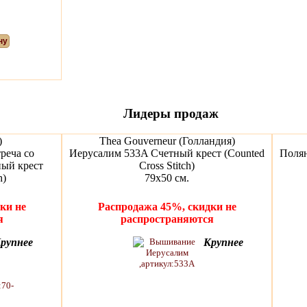
ну
Лидеры продаж
)
Thea Gouverneur (Голландия)
реча со
Иерусалим 533A Счетный крест (Counted
Полян
ный крест
Cross Stitch)
h)
79х50 см.
ки не
Распродажа 45%, скидки не
я
распространяются
рупнее
Крупнее