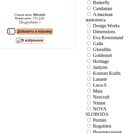
Butterfly
Candamar
Алмазная
Старая цена:
902 руб.
Новая цена: 751 руб.
живопись
Подробнее »
Design Works
Dimensions
Добавить в корзину
Eva Rosenstand
В избранное
Galla
Glorafilia
Goblenset
Heritage
Janlynn
Kustom Krafts
Lanarte
Luca-S
Maia
Neocraft
Nimue
NOVA
SLOBODA
Permin
Rogoblen
Вышивальная