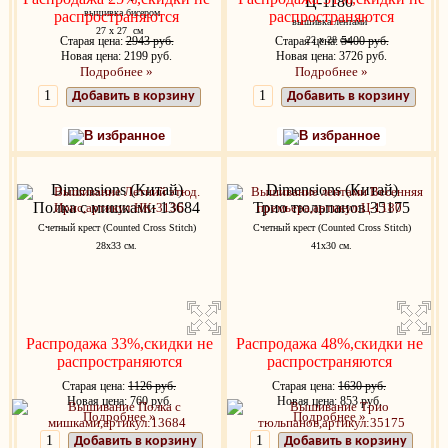
Ц-1180
вышивка бисером
распространяются
распространяются
вышивка лентами
27 х 27 см
Старая цена:
2943 руб.
Старая цена:
22 х 28 см.
5400 руб.
Новая цена: 2199 руб.
Новая цена: 3726 руб.
Подробнее »
Подробнее »
Добавить в корзину
Добавить в корзину
В избранное
В избранное
Dimensions (Китай)
Dimensions (Китай)
Полка с мишками 13684
Трио тюльпанов 35175
Счетный крест (Counted Cross Stitch)
Счетный крест (Counted Cross Stitch)
28x33 см.
41x30 см.
Распродажа 33%,скидки не
Распродажа 48%,скидки не
распространяются
распространяются
Старая цена:
1126 руб.
Старая цена:
1630 руб.
Новая цена: 760 руб.
Новая цена: 853 руб.
Подробнее »
Подробнее »
Добавить в корзину
Добавить в корзину