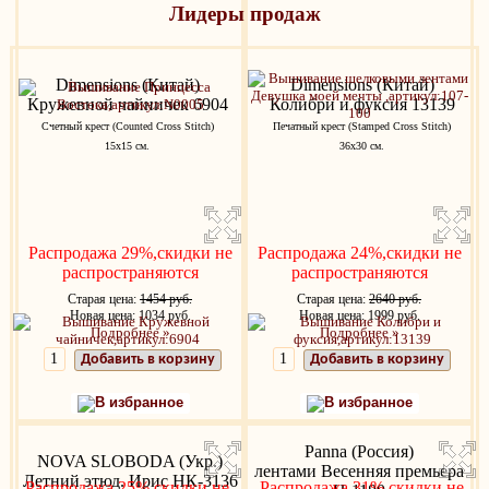
Лидеры продаж
Dimensions (Китай)
Dimensions (Китай)
Кружевной чайничек 6904
Колибри и фуксия 13139
Счетный крест (Counted Cross Stitch)
Печатный крест (Stamped Cross Stitch)
15x15 см.
36х30 см.
Распродажа 29%,скидки не
Распродажа 24%,скидки не
распространяются
распространяются
Старая цена:
1454 руб.
Старая цена:
2640 руб.
Новая цена: 1034 руб.
Новая цена: 1999 руб.
Подробнее »
Подробнее »
Добавить в корзину
Добавить в корзину
В избранное
В избранное
Panna (Россия)
NOVA SLOBODA (Укр.)
лентами Весенняя премьера
Летний этюд. Ирис НК-3136
Распродажа 25%,скидки не
Распродажа 31%,скидки не