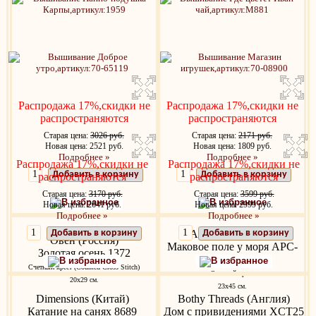
Распродажа 17%,скидки не
Распродажа 17%,скидки не
распространяются
распространяются
Старая цена:
3026 руб.
Старая цена:
2171 руб.
Новая цена: 2521 руб.
Новая цена: 1809 руб.
Подробнее »
Подробнее »
Распродажа 17%,скидки не
Распродажа 17%,скидки не
Добавить в корзину
Добавить в корзину
распространяются
распространяются
Старая цена:
3170 руб.
Старая цена:
3599 руб.
В избранное
В избранное
Новая цена: 2641 руб.
Новая цена: 2999 руб.
Подробнее »
Подробнее »
Добавить в корзину
Anchor (Венгрия)
Добавить в корзину
Овен (Россия)
Маковое поле у моря APC-
Золотая осень 1372
940
В избранное
В избранное
Счетный крест (Counted Cross Stitch)
Счетный крест
20х29 см.
23x45 см.
Dimensions (Китай)
Bothy Threads (Англия)
Катание на санях 8689
Дом с привидениями XCT25