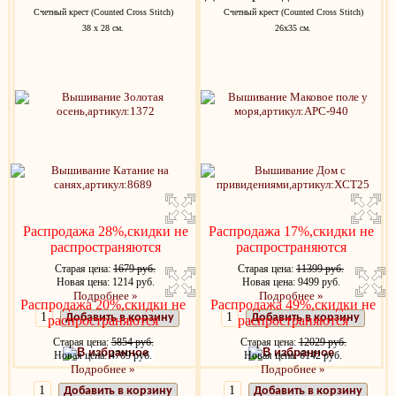
Счетный крест (Counted Cross Stitch)
Счетный крест (Counted Cross Stitch)
38 х 28 см.
26х35 см.
Распродажа 28%,скидки не
Распродажа 17%,скидки не
распространяются
распространяются
Старая цена:
1679 руб.
Старая цена:
11399 руб.
Новая цена: 1214 руб.
Новая цена: 9499 руб.
Подробнее »
Подробнее »
Распродажа 20%,скидки не
Распродажа 49%,скидки не
Добавить в корзину
Добавить в корзину
распространяются
распространяются
Старая цена:
5854 руб.
Старая цена:
12029 руб.
В избранное
В избранное
Новая цена: 4709 руб.
Новая цена: 6142 руб.
Подробнее »
Подробнее »
Добавить в корзину
Добавить в корзину