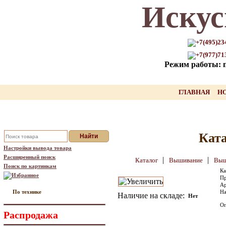
Искус
Только для Вас промокод на
скидку нашего товара!!
+7(495)23
+7(977)71
оставьте свой Email, мы вышлем Вам
Режим работы: пн
промокод
Ваш Email:
ГЛАВНАЯ
Н
Отправить
Ката
Настройки вывода товара
Расширенный поиск
|
|
Каталог
Вышивание
Выш
Поиск по картинкам
Ка
Избранное
Пр
Ар
По технике
На
Наличие на складе:
Нет
Оп
Распродажа