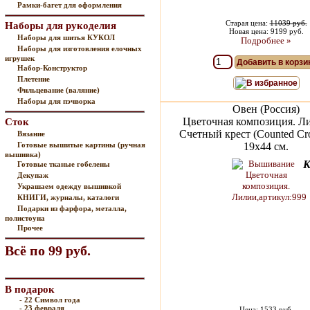
Рамки-багет для оформления
Старая цена:
11039 руб.
Наборы для рукоделия
Новая цена: 9199 руб.
Наборы для шитья КУКОЛ
Подробнее »
Наборы для изготовления елочных
игрушек
Добавить в корзи
Набор-Конструктор
Плетение
В избранное
Фильцевание (валяние)
Наборы для пэчворка
Овен (Россия)
Цветочная композиция. Л
Сток
Счетный крест (Counted Cros
Вязание
Готовые вышитые картины (ручная
19х44 см.
вышивка)
К
Готовые тканые гобелены
Декупаж
Украшаем одежду вышивкой
КНИГИ, журналы, каталоги
Подарки из фарфора, металла,
полистоуна
Прочее
Всё по 99 руб.
В подарок
- 22 Символ года
- 23 февраля
Цена: 1533 руб.