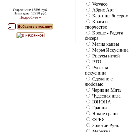
Vervaco
Абрис Арт
Старая цена:
15598 руб.
Новая цена: 12998 руб.
Картины бисером
Подробнее »
Краса и
творчество
Добавить в корзину
Кроше - Радуга
В избранное
бисера
Магия канвы
Марья Искусница
Рисуем иглой
РТО
Русская
искусница
Сделано с
любовью
Чаривна Мить
Чудесная игла
ЮНОНА
Гранни
Яркие грани
ФРЕЯ
Золотое Руно
Мережка