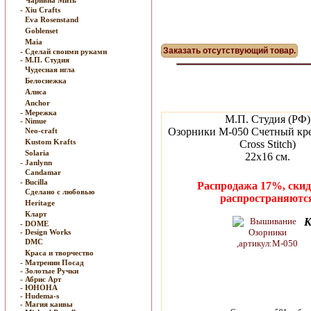
Чаривна Мить
- Xiu Crafts
Eva Rosenstand
Goblenset
Maia
Заказать отсутствующий товар.
- Сделай своими руками
- М.П. Студия
Чудесная игла
Белоснежка
Алиса
Anchor
- Мережка
М.П. Студия (РФ)
- Nimue
Озорники М-050 Счетный кре
Neo-craft
Kustom Krafts
Cross Stitch)
Solaria
22х16 см.
- Janlynn
Candamar
- Bucilla
Распродажа 17%, скид
Сделано с любовью
распространяютс
Heritage
Кларт
К
- DOME
- Design Works
DMC
Краса и творчество
- Матренин Посад
- Золотые Ручки
- Абрис Арт
- ЮНОНА
- Hudema-s
- Магия канвы