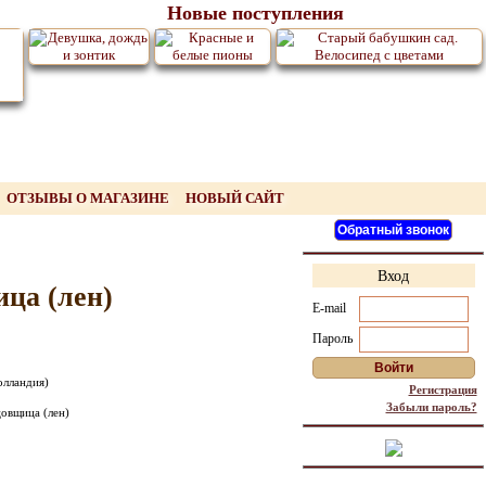
Новые поступления
ОТЗЫВЫ О МАГАЗИНЕ
НОВЫЙ САЙТ
Вход
ца (лен)
E-mail
Пароль
олландия)
Регистрация
Забыли пароль?
овщица (лен)