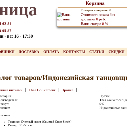
ница
Корзина
Товаров в корзине:
0
Стоимость заказа без
доставки
0
руб.
4-62-81
Ваша скидка
0
%
3-05-87
 - вс: 16 - 17:30
ОВИНКИ
ДОСТАВКА
ОПЛАТА
КОНТАКТЫ
СТАТЬИ
СКИДКИ
лог товаров/Индонезийская танцовщи
|
|
|
ивка нитками
Thea Gouverneur
Прочее
тегория:
Прочее
оизводитель:
Thea Gouverneur (Г
тикул:
947
звание:
Индонезийская танц
исание:
Техника: Счетный крест (Counted Cross Stitch)
Размер: 38х59 см.