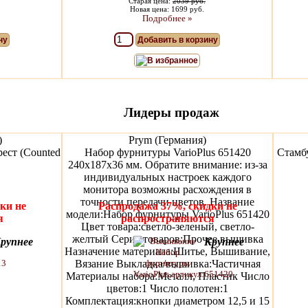
Старая цена:
2039 руб.
Новая цена: 1699 руб.
Подробнее »
ну
Добавить в корзину
В избранное
Лидеры продаж
)
Prym (Германия)
ест (Counted
Набор фурнитуры VarioPlus 651420
Стамбу
240х187х36 мм. Обратите внимание: из-за
индивидуальных настроек каждого
монитора возможны расхождения в
точности передачи цветов. Название
ки не
Распродажа 37%, скидки не
модели:Набор фурнитуры VarioPlus 651420
я
распространяются
Цвет товара:светло-зеленый, светло-
желтый Серия товаров:Прочее вышивка
рупнее
Крупнее
Назначение материала:Шитье, Вышивание,
Вязание Выкладка/вышивка:Частичная
Материалы набора:Металл, Пластик Число
цветов:1 Число полотен:1
Комплектация:кнопки диаметром 12,5 и 15