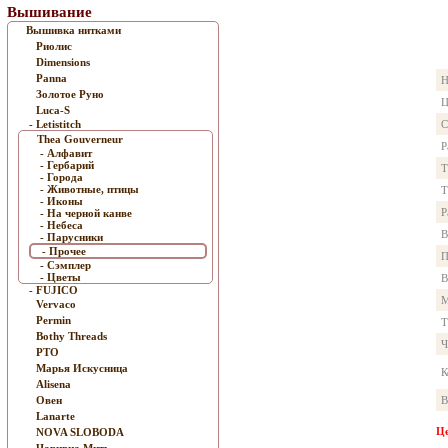
Вышивание
Вышивка нитками
Риолис
Dimensions
Panna
Н
Золотое Руно
Ц
Luca-S
- Letistitch
С
Thea Gouverneur
Р
- Алфавит
- Гербарий
Т
- Города
- Животные, птицы
Т
- Иконы
Р
- На черной канве
- Небеса
В
- Парусники
- Прочее
П
- Сэмплер
- Цветы
В
- FUJICO
М
Vervaco
Permin
Т
Bothy Threads
Ч
РТО
Марья Искусница
К
Alisena
Овен
В
Lanarte
Це
NOVA SLOBODA