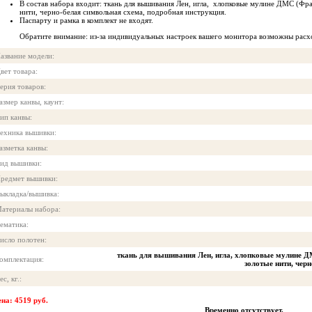
В состав набора входит: ткань для вышивания Лен, игла, хлопковые мулине ДМС (Фра
нити, черно-белая символьная схема, подробная инструкция.
Паспарту и рамка в комплект не входят.
Обратите внимание: из-за индивидуальных настроек вашего монитора возможны расх
азвание модели:
вет товара:
ерия товаров:
азмер канвы, каунт:
ип канвы:
ехника вышивки:
азметка канвы:
ид вышивки:
редмет вышивки:
ыкладка/вышивка:
атериалы набора:
ематика:
исло полотен:
ткань для вышивания Лен, игла, хлопковые мулине Д
омплектация:
золотые нити, чер
ес, кг.:
на: 4519 руб.
Временно отсутствует.