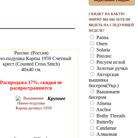
недельные скидки!
СКИДКУ НА КАКУЮ
ФИРМУ ВЫ БЫ ХОТЕЛИ
ВИДЕТЬ НА СЛЕДУЮЩЕЙ
НЕДЕЛЕ?
Panna
Овен
Solaria
Риолис (Россия)
Риолис
но-подушка Карпы 1959 Счетный
Рисуем иглой
крест (Counted Cross Stitch)
Золотые ручки
40х40 см.
Авторская
вышивка
Распродажа 17%, скидки не
бисером(Укр.)
распространяются
Вышиваем
бисером
Крупнее
Alisena
Anchor
Bothy Threads
Butterfly
Candamar
Алмазная