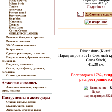
Старая цена:
591 руб.
- Michael Powell
Новая цена: 492 руб.
- Milena Style
Подробнее »
- Timkee
- Аленушка
- Рисуем иглой
Добавить в корзи
- Derwentwater
- Rogoblen
- Машенька
В избранное
- Zengana
- Elena Lamz
- Cotton Crosses
- OEHLENSCHLAEGER
Вышивка бисером и стразами
Вышивка лентами
3D Объемная вышивка
Ковры, часы
Dimensions (Китай
Одеяла, ростомеры, салфетки
Парад шаров 35213 Счетный кр
Подстаканники, брелоки, магниты,
Cross Stitch)
сумки и др.
41х30 см.
Подушки, наволочки
Скатерти, салфетки, рушники,
полотенца
Распродажа 17%, скид
Схемы для вышивания
распространяютс
Алмазная живопись
Алмазная вышивка, картины из
К
страз, мозаика
Инструменты и аксессуары
Станки, пяльцы, рамки
Мулине, бисер, канва
Аксессуары для рукоделия