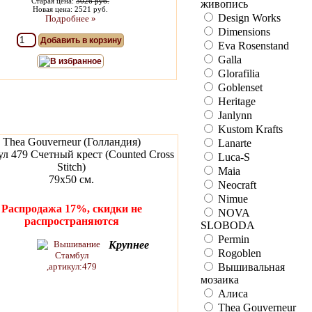
Старая цена:
3026 руб.
живопись
Новая цена: 2521 руб.
Design Works
Подробнее »
Dimensions
Добавить в корзину
Eva Rosenstand
Galla
В избранное
Glorafilia
Goblenset
Heritage
Janlynn
Kustom Krafts
Thea Gouverneur (Голландия)
Lanarte
л 479 Счетный крест (Counted Cross
Luca-S
Stitch)
Maia
79х50 см.
Neocraft
Nimue
Распродажа 17%, скидки не
NOVA
распространяются
SLOBODA
Permin
Крупнее
Rogoblen
Вышивальная
мозаика
Алиса
Thea Gouverneur