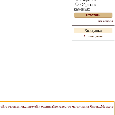
Образа в
каменьях
все опросы
Хвастушки
хвастушки