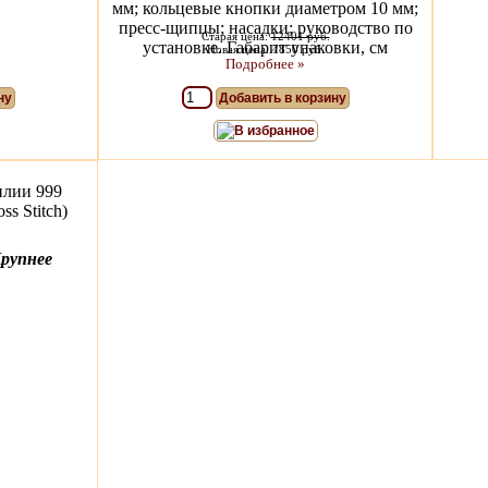
мм; кольцевые кнопки диаметром 10 мм;
пресс-щипцы; насадки; руководство по
Старая цена:
12401 руб.
установке. Габарит упаковки, см
Новая цена: 7850 руб.
Подробнее »
ну
Добавить в корзину
В избранное
илии 999
s Stitch)
рупнее