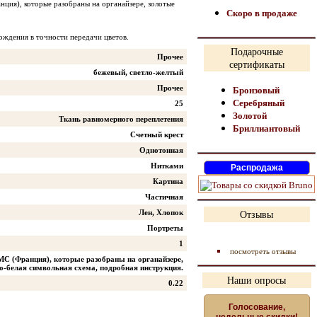
нция), которые разобраны на органайзере, золотые
Скоро в продаже
ождения в точности передачи цветов.
Подарочные
Прочее
сертификаты
бежевый, светло-желтый
Прочее
Бронзовый
Серебряный
25
Золотой
Ткань равномерного переплетения
Бриллиантовый
Счетный крест
Однотонная
Нитками
Картина
Частичная
Лен, Хлопок
Отзывы
Портреты
1
посмотреть отзывы
МС (Франция), которые разобраны на органайзере,
но-белая символьная схема, подробная инструкция.
Наши опросы
0.22
Голосование,