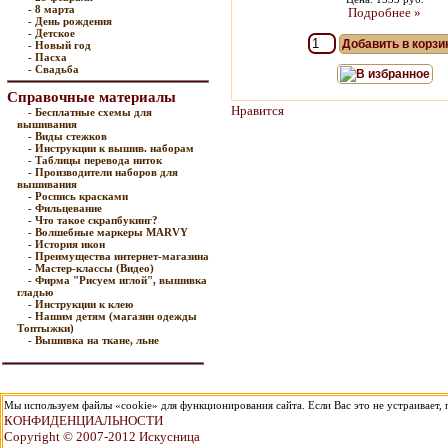
- 8 марта
Подробнее »
- День рождения
- Детское
Добавить в корзи
- Новый год
- Пасха
- Свадьба
В избранное
Справочные материалы
Нравится
- Бесплатные схемы для
вышивания
- Виды стежков
- Инструкции к вышив. наборам
- Таблицы перевода ниток
- Производители наборов для
вышивания
- Роспись красками
- Фильцевание
- Что такое скрапбукинг?
- Волшебные маркеры MARVY
- История икон
- Преимущества интернет-магазина
- Мастер-классы (Видео)
- Фирма "Рисуем иглой", вышивка
гладью
- Инструкции к клею
- Нашим детям (магазин одежды
Топтыжки)
- Вышивка на ткане, льне
Мы используем файлы «cookie» для функционирования сайта. Если Вас это не устраивает, п
КОНФИДЕНЦИАЛЬНОСТИ
Copyright © 2007-2012 Искусница