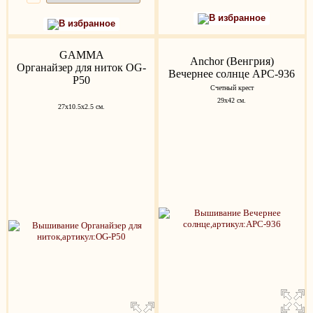
В избранное
В избранное
GAMMA
Anchor (Венгрия)
Органайзер для ниток OG-
Вечернее солнце APC-936
P50
Счетный крест
29x42 см.
27х10.5х2.5 см.